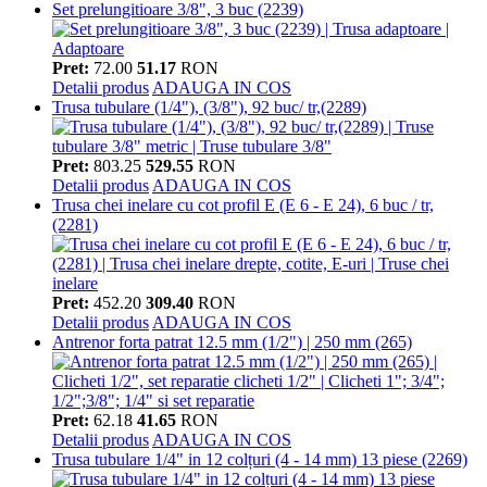
Set prelungitioare 3/8", 3 buc (2239)
Pret:
72.00
51.17
RON
Detalii produs
ADAUGA IN COS
Trusa tubulare (1/4"), (3/8"), 92 buc/ tr,(2289)
Pret:
803.25
529.55
RON
Detalii produs
ADAUGA IN COS
Trusa chei inelare cu cot profil E (E 6 - E 24), 6 buc / tr,
(2281)
Pret:
452.20
309.40
RON
Detalii produs
ADAUGA IN COS
Antrenor forta patrat 12.5 mm (1/2") | 250 mm (265)
Pret:
62.18
41.65
RON
Detalii produs
ADAUGA IN COS
Trusa tubulare 1/4" in 12 colțuri (4 - 14 mm) 13 piese (2269)