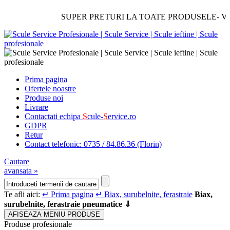
SUPER PRETURI LA TOATE PRODUSELE- Verificati
Prima pagina
Ofertele noastre
Produse noi
Livrare
Contactati echipa
S
cule-
S
ervice.ro
GDPR
Retur
Contact telefonic: 0735 / 84.86.36 (Florin)
Cautare
avansata »
Te afli aici:
↵ Prima pagina
↵ Biax, surubelnite, ferastraie
Biax,
surubelnite, ferastraie pneumatice ⇓
AFISEAZA MENIU PRODUSE
Produse profesionale