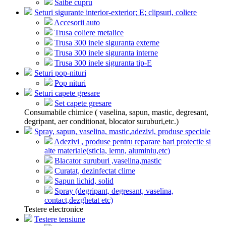
Saibe cupru
Seturi sigurante interior-exterior; E; clipsuri, coliere
Accesorii auto
Trusa coliere metalice
Trusa 300 inele siguranta externe
Trusa 300 inele siguranta interne
Trusa 300 inele siguranta tip-E
Seturi pop-nituri
Pop nituri
Seturi capete gresare
Set capete gresare
Consumabile chimice ( vaselina, sapun, mastic, degresant,
degripant, aer conditionat, blocator suruburi,etc.)
Spray, sapun, vaselina, mastic,adezivi, produse speciale
Adezivi , produse pentru reparare bari protectie si
alte materiale(sticla, lemn, aluminiu,etc)
Blacator suruburi ,vaselina,mastic
Curatat, dezinfectat clime
Sapun lichid, solid
Spray (degripant, degresant, vaselina,
contact,dezghetat etc)
Testere electronice
Testere tensiune