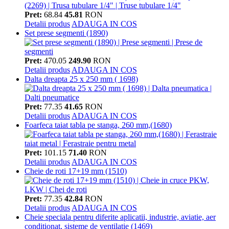
Pret:
68.84
45.81
RON
Detalii produs
ADAUGA IN COS
Set prese segmenti (1890)
Pret:
470.05
249.90
RON
Detalii produs
ADAUGA IN COS
Dalta dreapta 25 x 250 mm ( 1698)
Pret:
77.35
41.65
RON
Detalii produs
ADAUGA IN COS
Foarfeca taiat tabla pe stanga, 260 mm,(1680)
Pret:
101.15
71.40
RON
Detalii produs
ADAUGA IN COS
Cheie de roti 17+19 mm (1510)
Pret:
77.35
42.84
RON
Detalii produs
ADAUGA IN COS
Cheie speciala pentru diferite aplicatii, industrie, aviatie, aer
conditionat, sisteme de ventilatie (1469)