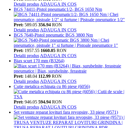
Detalii produs
ADAUGA IN COS
BGS 74411-Pistol pneumatic1/2- BGS 1650 Nm
Pret:
589.05
356.94
RON
Detalii produs
ADAUGA IN COS
BGS 7640-Pistol pneumatic BGS 3800 Nm
Pret:
1957.55
1660.05
RON
Detalii produs
ADAUGA IN COS
Biax scurt 170 mm (B3264)
Pret:
148.04
112.99
RON
Detalii produs
ADAUGA IN COS
Cutie metalica echipata cu 86 piese (6056)
Pret:
946.05
594.94
RON
Detalii produs
ADAUGA IN COS
Set ventuze reparat lovituri fara revopsire, 33 piese (9571)