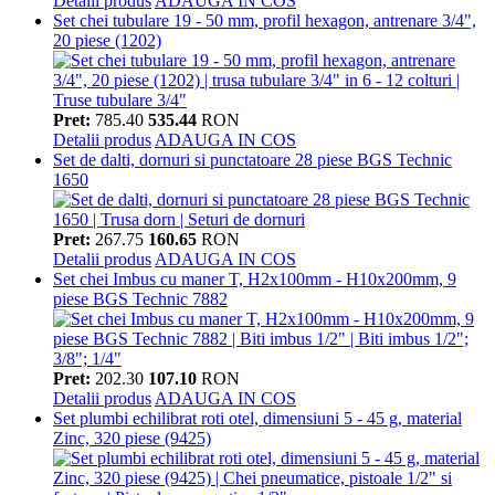
Detalii produs
ADAUGA IN COS
Set chei tubulare 19 - 50 mm, profil hexagon, antrenare 3/4",
20 piese (1202)
Pret:
785.40
535.44
RON
Detalii produs
ADAUGA IN COS
Set de dalti, dornuri si punctatoare 28 piese BGS Technic
1650
Pret:
267.75
160.65
RON
Detalii produs
ADAUGA IN COS
Set chei Imbus cu maner T, H2x100mm - H10x200mm, 9
piese BGS Technic 7882
Pret:
202.30
107.10
RON
Detalii produs
ADAUGA IN COS
Set plumbi echilibrat roti otel, dimensiuni 5 - 45 g, material
Zinc, 320 piese (9425)