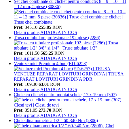
Set chei combinate cu clichet pentru conducte: 8 – 9 – 10 – 11
– 12 mm, 5 piese (30836)
Pret:
345.10
255.85
RON
Detalii produs
ADAUGA IN COS
Trusa cu tubulare profesionale 192 piese (2286)
Pret:
1011.50
565.25
RON
Detalii produs
ADAUGA IN COS
Ventuze mici Premium 4 buc (ED-6253)
Pret:
109.30
63.01
RON
Detalii produs
ADAUGA IN COS
Cheie cu clichet pentru montat schele, 17 x 19 mm (307)
Pret:
351.05
273.70
RON
Detalii produs
ADAUGA IN COS
Cheie dinamometrica 1/2 " 60-340 Nm (2806)