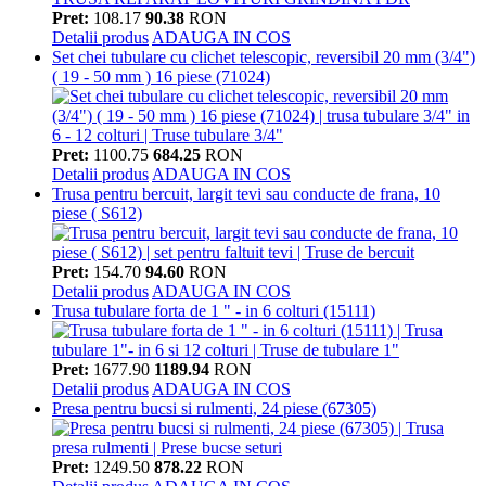
Pret:
108.17
90.38
RON
Detalii produs
ADAUGA IN COS
Set chei tubulare cu clichet telescopic, reversibil 20 mm (3/4")
( 19 - 50 mm ) 16 piese (71024)
Pret:
1100.75
684.25
RON
Detalii produs
ADAUGA IN COS
Trusa pentru bercuit, largit tevi sau conducte de frana, 10
piese ( S612)
Pret:
154.70
94.60
RON
Detalii produs
ADAUGA IN COS
Trusa tubulare forta de 1 " - in 6 colturi (15111)
Pret:
1677.90
1189.94
RON
Detalii produs
ADAUGA IN COS
Presa pentru bucsi si rulmenti, 24 piese (67305)
Pret:
1249.50
878.22
RON