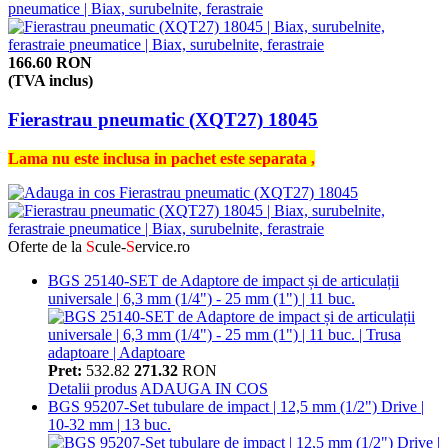
166.60 RON
(TVA inclus)
Fierastrau pneumatic (XQT27) 18045
Lama nu este inclusa in pachet este separata ,
Oferte de la
S
cule-
S
ervice.ro
BGS 25140-SET de Adaptore de impact și de articulații
universale | 6,3 mm (1/4") - 25 mm (1") | 11 buc.
Pret:
532.82
271.32
RON
Detalii produs
ADAUGA IN COS
BGS 95207-Set tubulare de impact | 12,5 mm (1/2") Drive |
10-32 mm | 13 buc.