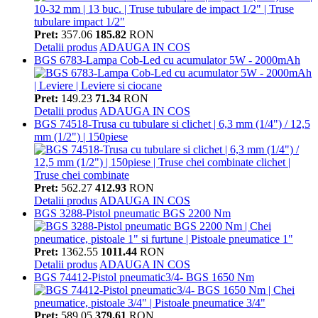
Pret:
357.06
185.82
RON
Detalii produs
ADAUGA IN COS
BGS 6783-Lampa Cob-Led cu acumulator 5W - 2000mAh
Pret:
149.23
71.34
RON
Detalii produs
ADAUGA IN COS
BGS 74518-Trusa cu tubulare si clichet | 6,3 mm (1/4") / 12,5
mm (1/2") | 150piese
Pret:
562.27
412.93
RON
Detalii produs
ADAUGA IN COS
BGS 3288-Pistol pneumatic BGS 2200 Nm
Pret:
1362.55
1011.44
RON
Detalii produs
ADAUGA IN COS
BGS 74412-Pistol pneumatic3/4- BGS 1650 Nm
Pret:
589.05
379.61
RON