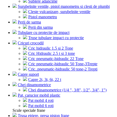
Sublere adancime
Surubelnite ventile, pistol manometru si clesti de plumbi
Cleste vulcanizare, surubelnite ventile
Pistol manometru
Perii de sarma
Perii din sarma
Tubulare cu protectie de impact
Truse tubulare impact cu protectie
Cricuri crocodil
Cric hidraulic 1.5 si 2 Tone
Cric Hidraulic 2.5 t si 3 tone
Cric pneumatic-hidraulic 22 Tone
Cric pneumatic-hidraulic 50 Tone-3Trepte
Cric..pneumatic-hidraulic 50 tone-2 Trepti
Capre suport
Capre 2t, 3t, 6t, 22 t
Chei dinamometrice
Chei dinamometrice (1/4 ", 3/8", 1/2", 3/4", 1")
Pat, carucior mobil plastic
Pat mobil 4 roti
Pat mobil 6 roti
Scule speciale frane
Trusa etriere, presa piston frane