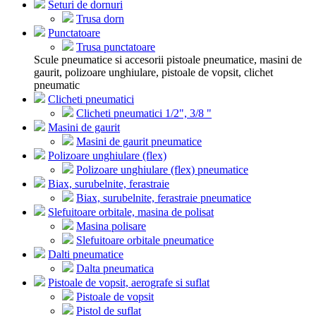
Seturi de dornuri
Trusa dorn
Punctatoare
Trusa punctatoare
Scule pneumatice si accesorii pistoale pneumatice, masini de
gaurit, polizoare unghiulare, pistoale de vopsit, clichet
pneumatic
Clicheti pneumatici
Clicheti pneumatici 1/2", 3/8 "
Masini de gaurit
Masini de gaurit pneumatice
Polizoare unghiulare (flex)
Polizoare unghiulare (flex) pneumatice
Biax, surubelnite, ferastraie
Biax, surubelnite, ferastraie pneumatice
Slefuitoare orbitale, masina de polisat
Masina polisare
Slefuitoare orbitale pneumatice
Dalti pneumatice
Dalta pneumatica
Pistoale de vopsit, aerografe si suflat
Pistoale de vopsit
Pistol de suflat