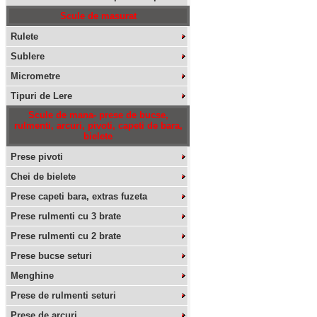
Scule de masurat
Rulete
Sublere
Micrometre
Tipuri de Lere
Scule de mana- prese de bucse,
rulmenti, arcuri, pivoti, capeti de bara,
bielete
Prese pivoti
Chei de bielete
Prese capeti bara, extras fuzeta
Prese rulmenti cu 3 brate
Prese rulmenti cu 2 brate
Prese bucse seturi
Menghine
Prese de rulmenti seturi
Prese de arcuri