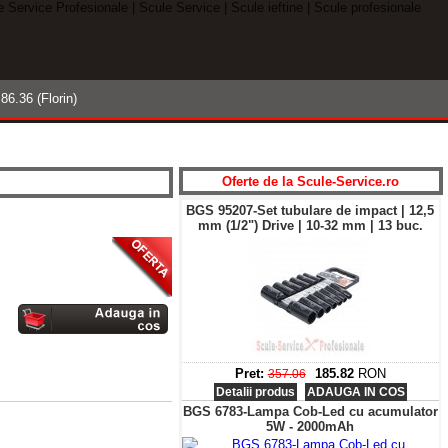
ODUSELE- Verificati si COMPARATI
86.36 (Florin)
Cautare
avansata »
Oferte de la
S
cule-
S
ervice.ro
BGS 95207-Set tubulare de impact | 12,5
mm (1/2") Drive | 10-32 mm | 13 buc.
Pret:
185.82
RON
357.06
Detalii produs
ADAUGA IN COS
BGS 6783-Lampa Cob-Led cu acumulator
5W - 2000mAh