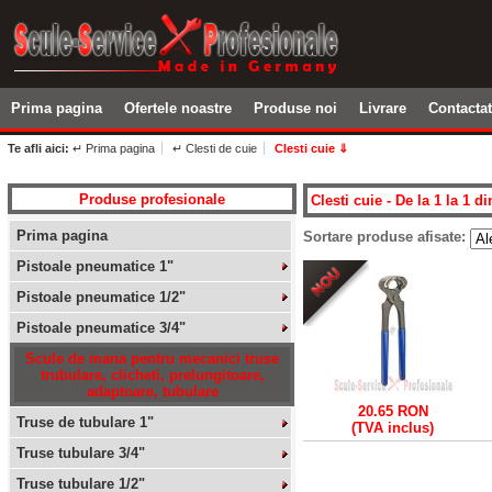
Prima pagina
Ofertele noastre
Produse noi
Livrare
Contacta
Te afli aici:
↵ Prima pagina
↵ Clesti de cuie
Clesti cuie ⇓
Produse profesionale
Clesti cuie - De la 1 la 1 di
Prima pagina
Sortare produse afisate:
Pistoale pneumatice 1"
Pistoale pneumatice 1/2"
Pistoale pneumatice 3/4"
Scule de mana pentru mecanici truse
trubulare, clicheti, prelungitoare,
adaptoare, tubulare
20.65 RON
Truse de tubulare 1"
(TVA inclus)
Truse tubulare 3/4"
Truse tubulare 1/2"