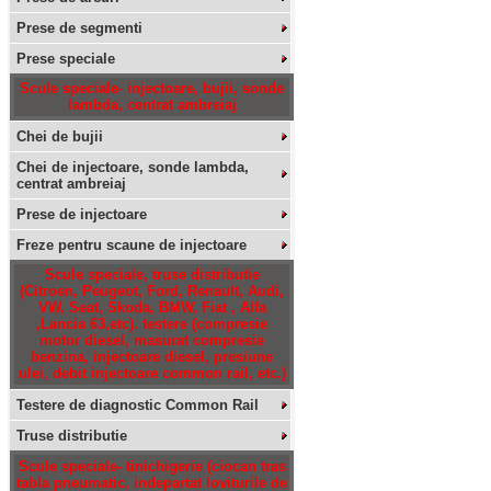
Prese de segmenti
Prese speciale
Scule speciale- injectoare, bujii, sonde
lambda, centrat ambreiaj
Chei de bujii
Chei de injectoare, sonde lambda,
centrat ambreiaj
Prese de injectoare
Freze pentru scaune de injectoare
Scule speciale, truse distributie
(Citroen, Peugeot, Ford, Renault, Audi,
VW, Seat, Skoda, BMW, Fiat , Alfa
,Lancia 63,etc). testere (compresie
motor diesel, masurat compresie
benzina, injectoare diesel, presiune
ulei, debit injectoare common rail, etc.)
Testere de diagnostic Common Rail
Truse distributie
Scule speciale- tinichigerie (ciocan tras
tabla pneumatic, indepartat loviturile de