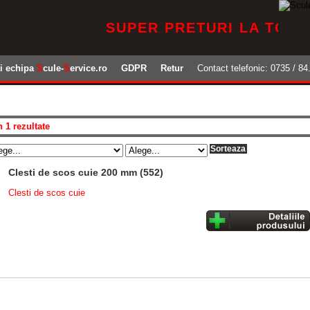
SUPER PRETURI LA TOATE PR
ti echipa
S
cule-
S
ervice.ro
GDPR
Retur
Contact telefonic: 0735 / 84.
n 1 rezultate
Clesti de scos cuie 200 mm (552)
Clesti de scos cuie