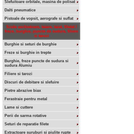
Slefuitoare orbitale, masina de polisat
Dalti pneumatice
Pistoale de vopsit, aerografe si suflat
Scule aschietoare, taiere, taiat, filetat /
freze, burghie, puncte de sudura, filiere
si tarozi
Burghie si seturi de burghie
Freze si burghie in trepte
Burghie, freze puncte de sudura si
sudura Alumiu
Filiere si tarozi
Discuri de debitare si slefuire
Pietre abrazive biax
Ferastraie pentru metal
Lame si cuttere
Perii de sarma rotative
Seturi de reparatie filete
Extractoare suruburi si piulite rupte