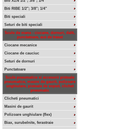
Biti XZN 1/2"; 3/8"; 1/4"
Biti RIBE 1/2"; 3/8"; 1/4"
Biti speciali
Seturi de biti speciali
Scule de mana - ciocane, dornuri, dalti,
punctatoare, ace de trasat
Ciocane mecanice
Ciocane de cauciuc
Seturi de dornuri
Punctatoare
Scule pneumatice si accesorii pistoale
pneumatice, masini de gaurit, polizoare
unghiulare, pistoale de vopsit, clichet
pneumatic
Clicheti pneumatici
Masini de gaurit
Polizoare unghiulare (flex)
Biax, surubelnite, ferastraie