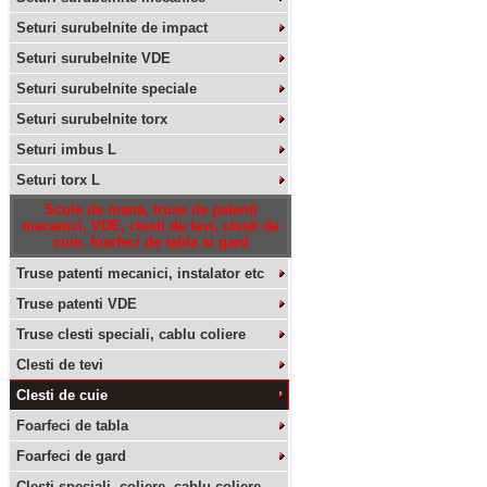
Seturi surubelnite de impact
Seturi surubelnite VDE
Seturi surubelnite speciale
Seturi surubelnite torx
Seturi imbus L
Seturi torx L
Scule de mana, truse de patenti
mecanici, VDE, clesti de tevi, clesti de
cuie, foarfeci de tabla si gard
Truse patenti mecanici, instalator etc
Truse patenti VDE
Truse clesti speciali, cablu coliere
Clesti de tevi
Clesti de cuie
Foarfeci de tabla
Foarfeci de gard
Clesti speciali, coliere, cablu coliere,