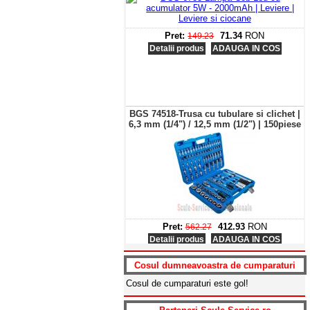
Pret:
71.34
RON
149.23
Detalii produs
ADAUGA IN COS
BGS 74518-Trusa cu tubulare si clichet |
6,3 mm (1/4") / 12,5 mm (1/2") | 150piese
Pret:
412.93
RON
562.27
Detalii produs
ADAUGA IN COS
BGS 3288-Pistol pneumatic BGS 2200
Nm
Cosul dumneavoastra de cumparaturi
Cosul de cumparaturi este gol!