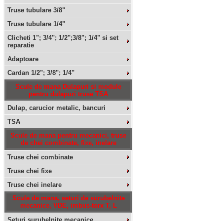
Truse tubulare 3/8"
Truse tubulare 1/4"
Clicheti 1"; 3/4"; 1/2";3/8"; 1/4" si set
reparatie
Adaptoare
Cardan 1/2"; 3/8"; 1/4"
Scule de mana Dulapuri si module
pentru dulapuri truse TSA
Dulap, carucior metalic, bancuri
TSA
Scule de mana pentru mecanici, truse
de chei combinate, fixe, inelare
Truse chei combinate
Truse chei fixe
Truse chei inelare
Scule de mana, seturi de surubelnite
mecanice, VDE, imbus-torx T, L
Seturi surubelnite mecanice