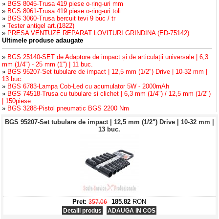
»
BGS 8045-Trusa 419 piese o-ring-uri mm
»
BGS 8061-Trusa 419 piese o-ring-uri toli
»
BGS 3060-Trusa bercuit tevi 9 buc / tr
»
Tester antigel art.(1822)
»
PRESA VENTUZE REPARAT LOVITURI GRINDINA (ED-75142)
Ultimele produse adaugate
»
BGS 25140-SET de Adaptore de impact și de articulații universale | 6,3
mm (1/4") - 25 mm (1") | 11 buc.
»
BGS 95207-Set tubulare de impact | 12,5 mm (1/2") Drive | 10-32 mm |
13 buc.
»
BGS 6783-Lampa Cob-Led cu acumulator 5W - 2000mAh
»
BGS 74518-Trusa cu tubulare si clichet | 6,3 mm (1/4") / 12,5 mm (1/2")
| 150piese
»
BGS 3288-Pistol pneumatic BGS 2200 Nm
BGS 95207-Set tubulare de impact | 12,5 mm (1/2") Drive | 10-32 mm |
13 buc.
Pret:
185.82
RON
357.06
Detalii produs
ADAUGA IN COS