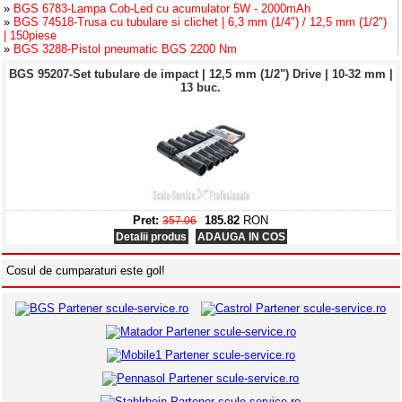
»
BGS 6783-Lampa Cob-Led cu acumulator 5W - 2000mAh
»
BGS 74518-Trusa cu tubulare si clichet | 6,3 mm (1/4") / 12,5 mm (1/2")
| 150piese
»
BGS 3288-Pistol pneumatic BGS 2200 Nm
BGS 95207-Set tubulare de impact | 12,5 mm (1/2") Drive | 10-32 mm |
13 buc.
Pret:
185.82
RON
357.06
Detalii produs
ADAUGA IN COS
BGS 6783-Lampa Cob-Led cu acumulator 5W - 2000mAh
Cosul de cumparaturi este gol!
Pret:
71.34
RON
149.23
Detalii produs
ADAUGA IN COS