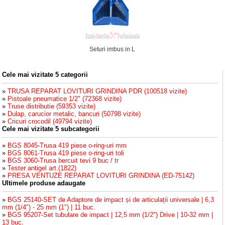
Seturi imbus in L
Cele mai vizitate 5 categorii
»
TRUSA REPARAT LOVITURI GRINDINA PDR (100518 vizite)
»
Pistoale pneumatice 1/2" (72368 vizite)
»
Truse distributie (59353 vizite)
»
Dulap, carucior metalic, bancuri (50798 vizite)
»
Cricuri crocodil (49794 vizite)
Cele mai vizitate 5 subcategorii
»
BGS 8045-Trusa 419 piese o-ring-uri mm
»
BGS 8061-Trusa 419 piese o-ring-uri toli
»
BGS 3060-Trusa bercuit tevi 9 buc / tr
»
Tester antigel art.(1822)
»
PRESA VENTUZE REPARAT LOVITURI GRINDINA (ED-75142)
Ultimele produse adaugate
»
BGS 25140-SET de Adaptore de impact și de articulații universale | 6,3
mm (1/4") - 25 mm (1") | 11 buc.
»
BGS 95207-Set tubulare de impact | 12,5 mm (1/2") Drive | 10-32 mm |
13 buc.