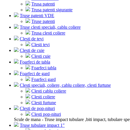
Trusa patenti
Trusa patenti sigurante
Truse patenti VDE
Truse patenti
Truse clesti speciali, cablu coliere
Trusa clesti coliere
Clesti de tevi
Clesti tevi
Clesti de cuie
Clesti cuie
Foarfeci de tabla
Foarfeci tabla
Foarfeci de gard
Foarfeci gard
Clesti speciali, coliere, cablu coliere, clesti furtune
Clesti cablu coliere
Clesti coliere
Clesti furtune
Clesti de pop-nituri
Clesti pop-nituri
Scule de mana - Truse impact tubulare ,biti impact, tubulare spe
Truse tubulare impact 1"