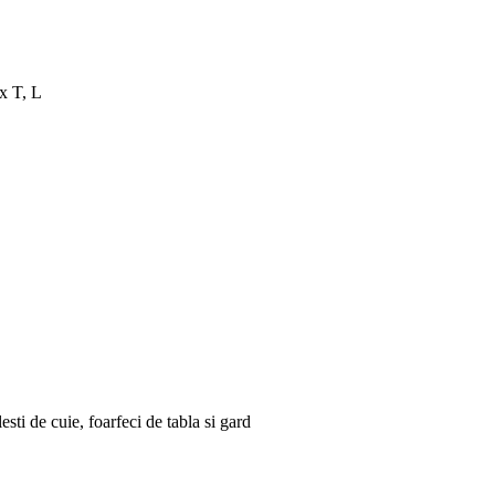
x T, L
sti de cuie, foarfeci de tabla si gard