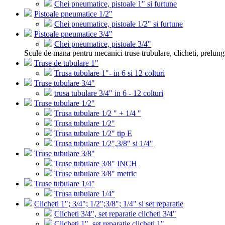
Chei pneumatice, pistoale 1" si furtune
Pistoale pneumatice 1/2"
Chei pneumatice, pistoale 1/2" si furtune
Pistoale pneumatice 3/4"
Chei pneumatice, pistoale 3/4"
Scule de mana pentru mecanici truse trubulare, clicheti, prelung
Truse de tubulare 1"
Trusa tubulare 1"- in 6 si 12 colturi
Truse tubulare 3/4"
trusa tubulare 3/4" in 6 - 12 colturi
Truse tubulare 1/2"
Trusa tubulare 1/2 " + 1/4 "
Trusa tubulare 1/2"
Trusa tubulare 1/2" tip E
Trusa tubulare 1/2",3/8" si 1/4"
Truse tubulare 3/8"
Truse tubulare 3/8" INCH
Truse tubulare 3/8" metric
Truse tubulare 1/4"
Trusa tubulare 1/4"
Clicheti 1"; 3/4"; 1/2";3/8"; 1/4" si set reparatie
Clicheti 3/4", set reparatie clicheti 3/4"
Clicheti 1", set reparatie clicheti 1"