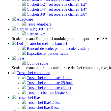
Clicheti 1/2", set reparatie clicheti 1/2"
Clicheti 1/4", set reparatie clicheti 1/4"
Clicheti 3/8", set reparatie clicheti 3/8"
Adaptoare
Trusa adaptoare
Cardan 1/2"; 3/8"; 1/4"
Cardan 1/2"
Scule de mana Dulapuri si module pentru dulapuri truse TSA
Dulap, carucior metalic, bancuri
Bancuri de scule, panouri scule, vestiare
Expozitoare, panouri scule
TSA
Cutii de scule
Scule de mana pentru mecanici, truse de chei combinate, fixe, i
Truse chei combinate
Truse chei combinate 11 buc.
Truse chei combinate 25 buc.
Truse chei combinate clichet
Truse de chei combinate 8 buc
Truse chei fixe
Trusa chei fixe12 buc
Truse chei fixe 8 buc