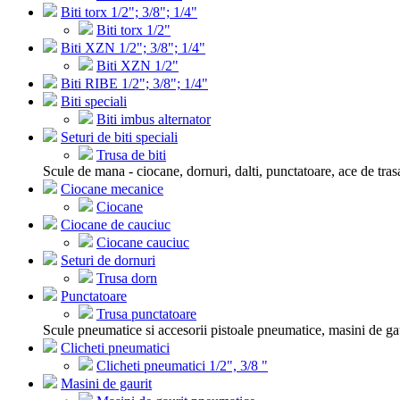
Biti torx 1/2"; 3/8"; 1/4"
Biti torx 1/2"
Biti XZN 1/2"; 3/8"; 1/4"
Biti XZN 1/2"
Biti RIBE 1/2"; 3/8"; 1/4"
Biti speciali
Biti imbus alternator
Seturi de biti speciali
Trusa de biti
Scule de mana - ciocane, dornuri, dalti, punctatoare, ace de tras
Ciocane mecanice
Ciocane
Ciocane de cauciuc
Ciocane cauciuc
Seturi de dornuri
Trusa dorn
Punctatoare
Trusa punctatoare
Scule pneumatice si accesorii pistoale pneumatice, masini de gau
Clicheti pneumatici
Clicheti pneumatici 1/2", 3/8 "
Masini de gaurit