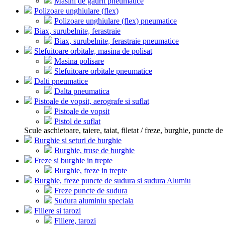
Masini de gaurit pneumatice
Polizoare unghiulare (flex)
Polizoare unghiulare (flex) pneumatice
Biax, surubelnite, ferastraie
Biax, surubelnite, ferastraie pneumatice
Slefuitoare orbitale, masina de polisat
Masina polisare
Slefuitoare orbitale pneumatice
Dalti pneumatice
Dalta pneumatica
Pistoale de vopsit, aerografe si suflat
Pistoale de vopsit
Pistol de suflat
Scule aschietoare, taiere, taiat, filetat / freze, burghie, puncte de 
Burghie si seturi de burghie
Burghie, truse de burghie
Freze si burghie in trepte
Burghie, freze in trepte
Burghie, freze puncte de sudura si sudura Alumiu
Freze puncte de sudura
Sudura aluminiu speciala
Filiere si tarozi
Filiere, tarozi