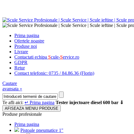
Prima pagina
Ofertele noastre
Produse noi
Livrare
Contactati echipa
S
cule-
S
ervice.ro
GDPR
Retur
Contact telefonic: 0735 / 84.86.36 (Florin)
Cautare
avansata »
Te afli aici:
↵ Prima pagina
Tester injectoare diesel 600 bar ⇓
AFISEAZA MENIU PRODUSE
Produse profesionale
Prima pagina
Pistoale pneumatice 1"