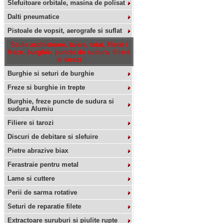
Slefuitoare orbitale, masina de polisat
Dalti pneumatice
Pistoale de vopsit, aerografe si suflat
Scule aschietoare, taiere, taiat, filetat /
freze, burghie, puncte de sudura, filiere
si tarozi
Burghie si seturi de burghie
Freze si burghie in trepte
Burghie, freze puncte de sudura si
sudura Alumiu
Filiere si tarozi
Discuri de debitare si slefuire
Pietre abrazive biax
Ferastraie pentru metal
Lame si cuttere
Perii de sarma rotative
Seturi de reparatie filete
Extractoare suruburi si piulite rupte