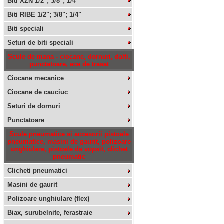
Biti XZN 1/2"; 3/8"; 1/4"
Biti RIBE 1/2"; 3/8"; 1/4"
Biti speciali
Seturi de biti speciali
Scule de mana - ciocane, dornuri, dalti,
punctatoare, ace de trasat
Ciocane mecanice
Ciocane de cauciuc
Seturi de dornuri
Punctatoare
Scule pneumatice si accesorii pistoale
pneumatice, masini de gaurit, polizoare
unghiulare, pistoale de vopsit, clichet
pneumatic
Clicheti pneumatici
Masini de gaurit
Polizoare unghiulare (flex)
Biax, surubelnite, ferastraie