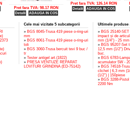
ON
Pret fara TVA: 126.14 RON
Pret fara TVA: 98.17 RON
Detalii
ADAUGA IN COS
Detalii
ADAUGA IN COS
Cele mai vizitate 5 subcategorii
Ultimele produse
RI
»
BGS 8045-Trusa 419 piese o-ring-uri
»
BGS 25140-SET 
e)
mm
impact și de articul
72373
»
BGS 8061-Trusa 419 piese o-ring-uri
mm (1/4") - 25 mm (
toli
»
BGS 95207-Set tu
te)
»
BGS 3060-Trusa bercuit tevi 9 buc /
12,5 mm (1/2") Dri
curi
tr
buc.
»
Tester antigel art.(1822)
»
BGS 6783-Lampa
e)
»
PRESA VENTUZE REPARAT
acumulator 5W - 
LOVITURI GRINDINA (ED-75142)
»
BGS 74518-Trusa 
clichet | 6,3 mm (1
(1/2") | 150piese
»
BGS 3288-Pistol
2200 Nm