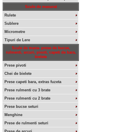
Scule de masurat
Rulete
Sublere
Micrometre
Tipuri de Lere
Scule de mana- prese de bucse,
rulmenti, arcuri, pivoti, capeti de bara,
bielete
Prese pivoti
Chei de bielete
Prese capeti bara, extras fuzeta
Prese rulmenti cu 3 brate
Prese rulmenti cu 2 brate
Prese bucse seturi
Menghine
Prese de rulmenti seturi
Prese de arcuri