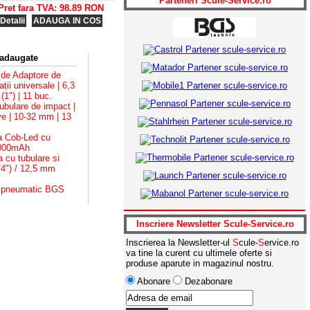
Parteneri
S
cule-
S
ervice.ro
Pret:
1011.44
RON
1362.55
Pret fara TVA: 98.89 RON
Detalii produs
ADAUGA IN COS
Detalii
ADAUGA IN COS
 adaugate
de Adaptore de
BGS 74412-Pistol pneumatic3/4- BGS
ații universale | 6,3
1650 Nm
1") | 11 buc.
bulare de impact |
ve | 10-32 mm | 13
 Cob-Led cu
Pret:
379.61
RON
589.05
2000mAh
Detalii produs
ADAUGA IN COS
cu tubulare si
/4") / 12,5 mm
 pneumatic BGS
BGS 74411-Pistol pneumatic1/2- BGS
Inscriere Newsletter
S
cule-
S
ervice.ro
1650 Nm
Inscrierea la Newsletter-ul
S
cule-
S
ervice.ro
va tine la curent cu ultimele oferte si
produse aparute in magazinul nostru.
Pret:
356.94
RON
589.05
Abonare
Dezabonare
Detalii produs
ADAUGA IN COS