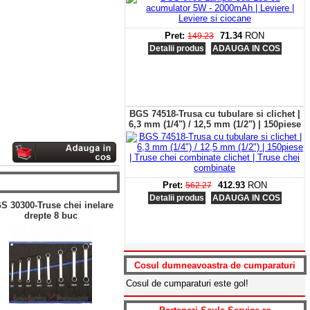
Pret:
71.34
RON
149.23
Detalii produs
ADAUGA IN COS
BGS 74518-Trusa cu tubulare si clichet |
6,3 mm (1/4") / 12,5 mm (1/2") | 150piese
Pret:
412.93
RON
562.27
Detalii produs
ADAUGA IN COS
S 30300-Truse chei inelare
drepte 8 buc
BGS 3288-Pistol pneumatic BGS 2200
Nm
Cosul dumneavoastra de cumparaturi
Cosul de cumparaturi este gol!