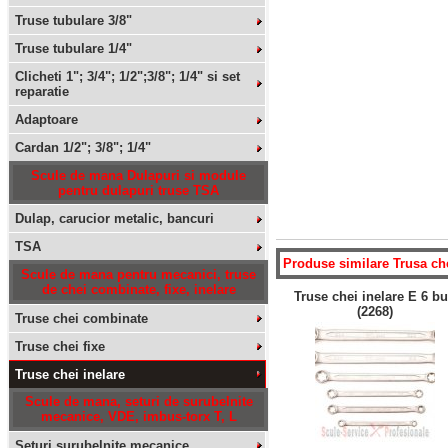
Truse tubulare 3/8"
Truse tubulare 1/4"
Clicheti 1"; 3/4"; 1/2";3/8"; 1/4" si set
reparatie
Adaptoare
Cardan 1/2"; 3/8"; 1/4"
Scule de mana Dulapuri si module
pentru dulapuri truse TSA
Dulap, carucior metalic, bancuri
TSA
Produse similare
Trusa che
Scule de mana pentru mecanici, truse
de chei combinate, fixe, inelare
Truse chei inelare E 6 b
(2268)
Truse chei combinate
Truse chei fixe
Truse chei inelare
Scule de mana, seturi de surubelnite
mecanice, VDE, imbus-torx T, L
Seturi surubelnite mecanice