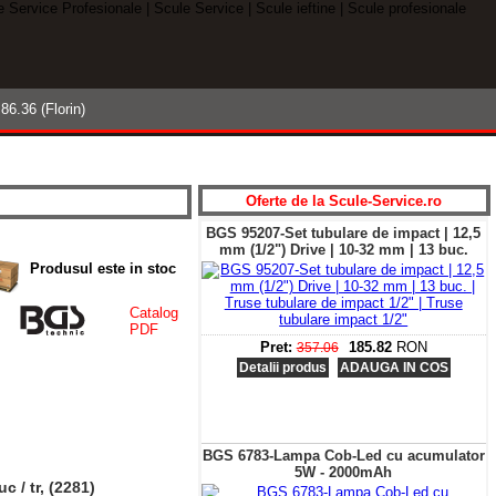
DUSELE- Verificati si COMPARATI
86.36 (Florin)
Cautare
avansata »
Oferte de la
S
cule-
S
ervice.ro
BGS 95207-Set tubulare de impact | 12,5
mm (1/2") Drive | 10-32 mm | 13 buc.
Produsul este in stoc
Catalog
PDF
Pret:
185.82
RON
357.06
Detalii produs
ADAUGA IN COS
BGS 6783-Lampa Cob-Led cu acumulator
5W - 2000mAh
c / tr, (2281)