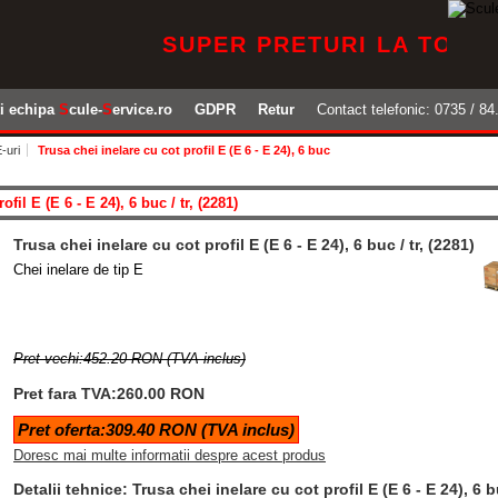
SUPER PRETURI LA TOATE PRO
ti echipa
S
cule-
S
ervice.ro
GDPR
Retur
Contact telefonic: 0735 / 84.
-uri
Trusa chei inelare cu cot profil E (E 6 - E 24), 6 buc
fil E (E 6 - E 24), 6 buc / tr, (2281)
Trusa chei inelare cu cot profil E (E 6 - E 24), 6 buc / tr, (2281)
Chei inelare de tip E
Pret vechi:452.20 RON (TVA inclus)
Pret fara TVA:260.00 RON
Pret oferta:309.40 RON (TVA inclus)
Doresc mai multe informatii despre acest produs
Detalii tehnice: Trusa chei inelare cu cot profil E (E 6 - E 24), 6 bu