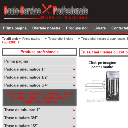
Prima pagina
Ofertele noastre
Produse noi
Livrare
Contacta
Te afli aici:
↵ Prima pagina
↵ Truse chei inelare
↵ Trusa chei inelare drepte, cotite, E
/ tr, (2281) ⇓
Produse profesionale
Trusa chei inelare cu cot pro
Prima pagina
Click pe imagine
pentru marire
Pistoale pneumatice 1"
Pistoale pneumatice 1/2"
Pistoale pneumatice 3/4"
Scule de mana pentru mecanici truse
trubulare, clicheti, prelungitoare,
adaptoare, tubulare
Truse de tubulare 1"
Truse tubulare 3/4"
Truse tubulare 1/2"