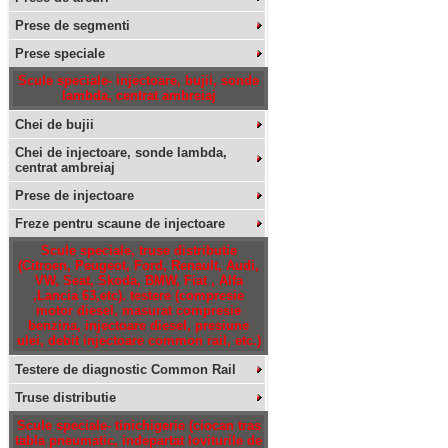
Prese de segmenti
Prese speciale
Scule speciale- injectoare, bujii, sonde
lambda, centrat ambreiaj
Chei de bujii
Chei de injectoare, sonde lambda,
centrat ambreiaj
Prese de injectoare
Freze pentru scaune de injectoare
Scule speciale, truse distributie
(Citroen, Peugeot, Ford, Renault, Audi,
VW, Seat, Skoda, BMW, Fiat , Alfa
,Lancia 63,etc). testere (compresie
motor diesel, masurat compresie
benzina, injectoare diesel, presiune
ulei, debit injectoare common rail, etc.)
Testere de diagnostic Common Rail
Truse distributie
Scule speciale- tinichigerie (ciocan tras
tabla pneumatic, indepartat loviturile de