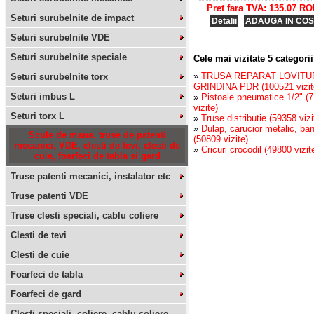
Pret fara TVA: 135.07 R
Seturi surubelnite de impact
Detalii
ADAUGA IN COS
Seturi surubelnite VDE
Seturi surubelnite speciale
Cele mai vizitate 5 categorii
»
TRUSA REPARAT LOVITU
Seturi surubelnite torx
GRINDINA PDR (100521 vizit
Seturi imbus L
»
Pistoale pneumatice 1/2" (
vizite)
Seturi torx L
»
Truse distributie (59358 vizi
»
Dulap, carucior metalic, ban
Scule de mana, truse de patenti
(50809 vizite)
mecanici, VDE, clesti de tevi, clesti de
»
Cricuri crocodil (49800 vizit
cuie, foarfeci de tabla si gard
Truse patenti mecanici, instalator etc
Truse patenti VDE
Truse clesti speciali, cablu coliere
Clesti de tevi
Clesti de cuie
Foarfeci de tabla
Foarfeci de gard
Clesti speciali, coliere, cablu coliere,