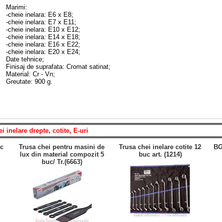
Marimi:
-cheie inelara: E6 x E8;
-cheie inelara: E7 x E11;
-cheie inelara: E10 x E12;
-cheie inelara: E14 x E18;
-cheie inelara: E16 x E22;
-cheie inelara: E20 x E24;
Date tehnice;
Finisaj de suprafata: Cromat satinat;
Material: Cr - Vn;
Greutate: 900 g.
i inelare drepte, cotite, E-uri
uc
Trusa chei pentru masini de
Trusa chei inelare cotite 12
BG
lux din material compozit 5
buc art. (1214)
buc/ Tr.(6663)