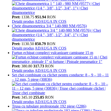
Pret:
1338.75
951.94
RON
Detalii produs
ADAUGA IN COS
Cheie dinamometrica 3/4 " 140-980 NM (9576)
Pret:
1130.50
850.79
RON
Detalii produs
ADAUGA IN COS
Furtun echipat complect vulcanizare camioane 15 m
Pret:
380.80
317.73
RON
Detalii produs
ADAUGA IN COS
Set chei combinate cu clichet pentru conducte: 8 – 9 – 10 – 11
– 12 mm, 5 piese (30836)
Pret:
345.10
255.85
RON
Detalii produs
ADAUGA IN COS
Trusa cu tubulare profesionale 192 piese (2286)