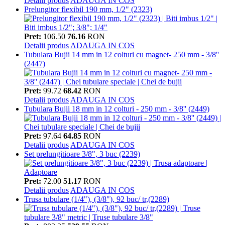
Detalii produs
ADAUGA IN COS
Prelungitor flexibil 190 mm, 1/2" (2323)
Pret:
106.50
76.16
RON
Detalii produs
ADAUGA IN COS
Tubulara Bujii 14 mm in 12 colturi cu magnet- 250 mm - 3/8''
(2447)
Pret:
99.72
68.42
RON
Detalii produs
ADAUGA IN COS
Tubulara Bujii 18 mm in 12 colturi - 250 mm - 3/8'' (2449)
Pret:
97.64
64.85
RON
Detalii produs
ADAUGA IN COS
Set prelungitioare 3/8", 3 buc (2239)
Pret:
72.00
51.17
RON
Detalii produs
ADAUGA IN COS
Trusa tubulare (1/4"), (3/8"), 92 buc/ tr,(2289)