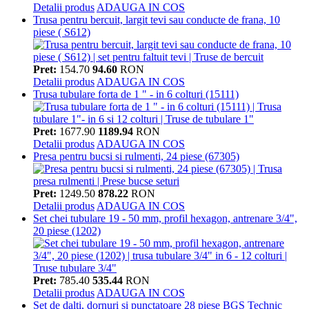
Detalii produs
ADAUGA IN COS
Trusa pentru bercuit, largit tevi sau conducte de frana, 10
piese ( S612)
Pret:
154.70
94.60
RON
Detalii produs
ADAUGA IN COS
Trusa tubulare forta de 1 " - in 6 colturi (15111)
Pret:
1677.90
1189.94
RON
Detalii produs
ADAUGA IN COS
Presa pentru bucsi si rulmenti, 24 piese (67305)
Pret:
1249.50
878.22
RON
Detalii produs
ADAUGA IN COS
Set chei tubulare 19 - 50 mm, profil hexagon, antrenare 3/4",
20 piese (1202)
Pret:
785.40
535.44
RON
Detalii produs
ADAUGA IN COS
Set de dalti, dornuri si punctatoare 28 piese BGS Technic