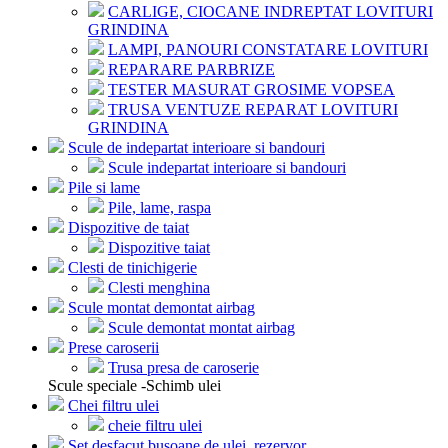
CARLIGE, CIOCANE INDREPTAT LOVITURI
GRINDINA
LAMPI, PANOURI CONSTATARE LOVITURI
REPARARE PARBRIZE
TESTER MASURAT GROSIME VOPSEA
TRUSA VENTUZE REPARAT LOVITURI
GRINDINA
Scule de indepartat interioare si bandouri
Scule indepartat interioare si bandouri
Pile si lame
Pile, lame, raspa
Dispozitive de taiat
Dispozitive taiat
Clesti de tinichigerie
Clesti menghina
Scule montat demontat airbag
Scule demontat montat airbag
Prese caroserii
Trusa presa de caroserie
Scule speciale -Schimb ulei
Chei filtru ulei
cheie filtru ulei
Set desfacut busoane de ulei, rezervor