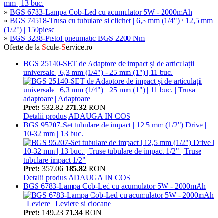
mm | 13 buc.
»
BGS 6783-Lampa Cob-Led cu acumulator 5W - 2000mAh
»
BGS 74518-Trusa cu tubulare si clichet | 6,3 mm (1/4") / 12,5 mm
(1/2") | 150piese
»
BGS 3288-Pistol pneumatic BGS 2200 Nm
Oferte de la
S
cule-
S
ervice.ro
BGS 25140-SET de Adaptore de impact și de articulații
universale | 6,3 mm (1/4") - 25 mm (1") | 11 buc.
Pret:
532.82
271.32
RON
Detalii produs
ADAUGA IN COS
BGS 95207-Set tubulare de impact | 12,5 mm (1/2") Drive |
10-32 mm | 13 buc.
Pret:
357.06
185.82
RON
Detalii produs
ADAUGA IN COS
BGS 6783-Lampa Cob-Led cu acumulator 5W - 2000mAh
Pret:
149.23
71.34
RON