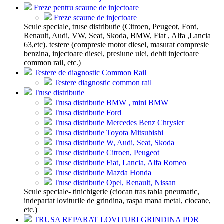
Freze pentru scaune de injectoare
Freze scaune de injectoare
Scule speciale, truse distributie (Citroen, Peugeot, Ford,
Renault, Audi, VW, Seat, Skoda, BMW, Fiat , Alfa ,Lancia
63,etc). testere (compresie motor diesel, masurat compresie
benzina, injectoare diesel, presiune ulei, debit injectoare
common rail, etc.)
Testere de diagnostic Common Rail
Testere diagnostic common rail
Truse distributie
Trusa distributie BMW , mini BMW
Trusa distributie Ford
Trusa distributie Mercedes Benz Chrysler
Trusa distributie Toyota Mitsubishi
Trusa distributie W, Audi, Seat, Skoda
Truse distributie Citroen, Peugeot
Truse distributie Fiat, Lancia, Alfa Romeo
Truse distributie Mazda Honda
Truse distributie Opel, Renault, Nissan
Scule speciale- tinichigerie (ciocan tras tabla pneumatic,
indepartat loviturile de grindina, raspa mana metal, ciocane,
etc.)
TRUSA REPARAT LOVITURI GRINDINA PDR