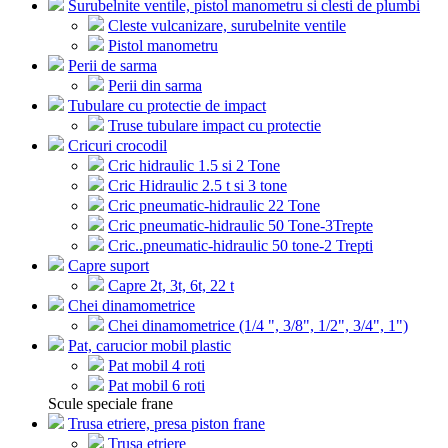
Surubelnite ventile, pistol manometru si clesti de plumbi
Cleste vulcanizare, surubelnite ventile
Pistol manometru
Perii de sarma
Perii din sarma
Tubulare cu protectie de impact
Truse tubulare impact cu protectie
Cricuri crocodil
Cric hidraulic 1.5 si 2 Tone
Cric Hidraulic 2.5 t si 3 tone
Cric pneumatic-hidraulic 22 Tone
Cric pneumatic-hidraulic 50 Tone-3Trepte
Cric..pneumatic-hidraulic 50 tone-2 Trepti
Capre suport
Capre 2t, 3t, 6t, 22 t
Chei dinamometrice
Chei dinamometrice (1/4 ", 3/8", 1/2", 3/4", 1")
Pat, carucior mobil plastic
Pat mobil 4 roti
Pat mobil 6 roti
Scule speciale frane
Trusa etriere, presa piston frane
Trusa etriere