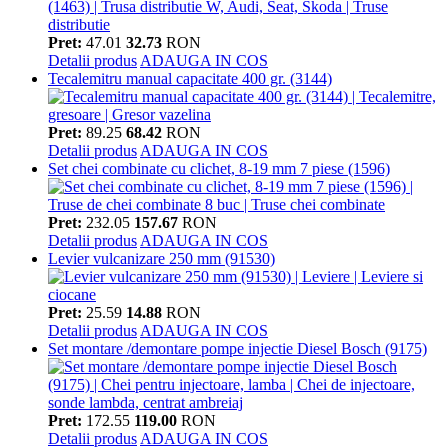
Pret:
47.01
32.73
RON
Detalii produs
ADAUGA IN COS
Tecalemitru manual capacitate 400 gr. (3144)
Pret:
89.25
68.42
RON
Detalii produs
ADAUGA IN COS
Set chei combinate cu clichet, 8-19 mm 7 piese (1596)
Pret:
232.05
157.67
RON
Detalii produs
ADAUGA IN COS
Levier vulcanizare 250 mm (91530)
Pret:
25.59
14.88
RON
Detalii produs
ADAUGA IN COS
Set montare /demontare pompe injectie Diesel Bosch (9175)
Pret:
172.55
119.00
RON
Detalii produs
ADAUGA IN COS