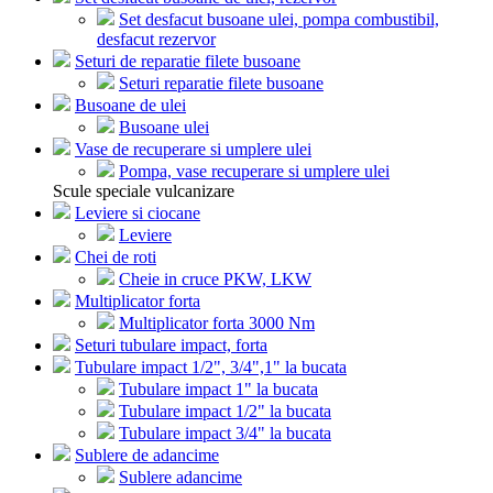
Set desfacut busoane ulei, pompa combustibil,
desfacut rezervor
Seturi de reparatie filete busoane
Seturi reparatie filete busoane
Busoane de ulei
Busoane ulei
Vase de recuperare si umplere ulei
Pompa, vase recuperare si umplere ulei
Scule speciale vulcanizare
Leviere si ciocane
Leviere
Chei de roti
Cheie in cruce PKW, LKW
Multiplicator forta
Multiplicator forta 3000 Nm
Seturi tubulare impact, forta
Tubulare impact 1/2", 3/4",1" la bucata
Tubulare impact 1" la bucata
Tubulare impact 1/2" la bucata
Tubulare impact 3/4" la bucata
Sublere de adancime
Sublere adancime