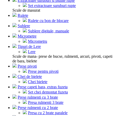
Extractoare suruburi si piulite rupte
Set extractoare suruburi rupte
Scule de masurat
Rulete
Rulete cu bon de blocare
Sublere
Sublere digitale, manuale
Micrometre
Micrometru
Tipuri de Lere
Lere
Scule de mana- prese de bucse, rulmenti, arcuri, pivoti, capeti
de bara, bielete
Prese pivoti
Prese pentru pivoti
Chei de bielete
Chei bielete
Prese capeti bara, extras fuzeta
Set chei demontat fuzeta
Prese rulmenti cu 3 brate
Presa rulmenti 3 brate
Prese rulmenti cu 2 brate
Presa cu 2 brate paralele