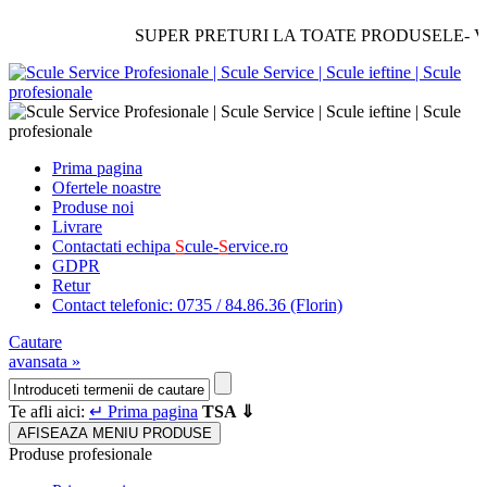
SUPER PRETURI LA TOATE PRODUSELE- Verificati
Prima pagina
Ofertele noastre
Produse noi
Livrare
Contactati echipa
S
cule-
S
ervice.ro
GDPR
Retur
Contact telefonic: 0735 / 84.86.36 (Florin)
Cautare
avansata »
Te afli aici:
↵ Prima pagina
TSA ⇓
AFISEAZA MENIU PRODUSE
Produse profesionale