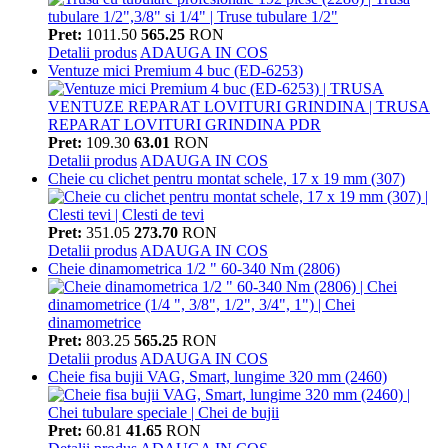
Pret:
1011.50
565.25
RON
Detalii produs
ADAUGA IN COS
Ventuze mici Premium 4 buc (ED-6253)
Pret:
109.30
63.01
RON
Detalii produs
ADAUGA IN COS
Cheie cu clichet pentru montat schele, 17 x 19 mm (307)
Pret:
351.05
273.70
RON
Detalii produs
ADAUGA IN COS
Cheie dinamometrica 1/2 " 60-340 Nm (2806)
Pret:
803.25
565.25
RON
Detalii produs
ADAUGA IN COS
Cheie fisa bujii VAG, Smart, lungime 320 mm (2460)
Pret:
60.81
41.65
RON