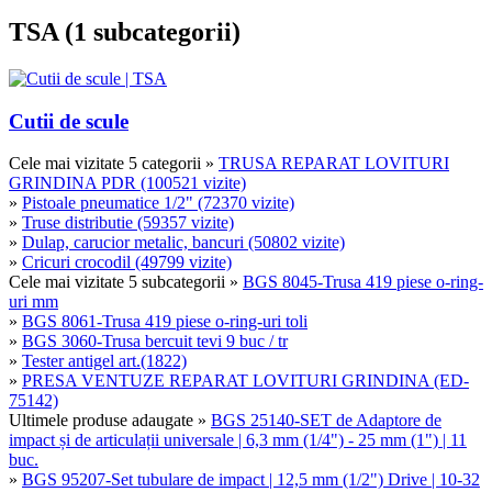
TSA (1 subcategorii)
Cutii de scule
Cele mai vizitate 5 categorii
»
TRUSA REPARAT LOVITURI
GRINDINA PDR (100521 vizite)
»
Pistoale pneumatice 1/2" (72370 vizite)
»
Truse distributie (59357 vizite)
»
Dulap, carucior metalic, bancuri (50802 vizite)
»
Cricuri crocodil (49799 vizite)
Cele mai vizitate 5 subcategorii
»
BGS 8045-Trusa 419 piese o-ring-
uri mm
»
BGS 8061-Trusa 419 piese o-ring-uri toli
»
BGS 3060-Trusa bercuit tevi 9 buc / tr
»
Tester antigel art.(1822)
»
PRESA VENTUZE REPARAT LOVITURI GRINDINA (ED-
75142)
Ultimele produse adaugate
»
BGS 25140-SET de Adaptore de
impact și de articulații universale | 6,3 mm (1/4") - 25 mm (1") | 11
buc.
»
BGS 95207-Set tubulare de impact | 12,5 mm (1/2") Drive | 10-32