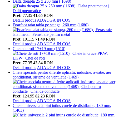
Dalta dreapta 25 x 250 mm ( 1698)
Pret:
77.35
41.65
RON
Detalii produs
ADAUGA IN COS
Foarfeca taiat tabla pe stanga, 260 mm,(1680)
Pret:
101.15
71.40
RON
Detalii produs
ADAUGA IN COS
Cheie de roti 17+19 mm (1510)
Pret:
77.35
42.84
RON
Detalii produs
ADAUGA IN COS
Cheie speciala pentru diferite aplicatii, industrie, aviatie, aer
conditionat, sisteme de ventilatie (1469)
Pret:
124.95
82.23
RON
Detalii produs
ADAUGA IN COS
Cheie universala 2 pini intins curele de distributie, 180 mm,
(1463)