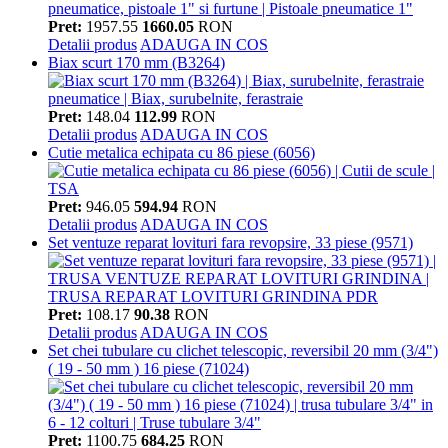
Pret:
1957.55
1660.05
RON
Detalii produs
ADAUGA IN COS
Biax scurt 170 mm (B3264)
Pret:
148.04
112.99
RON
Detalii produs
ADAUGA IN COS
Cutie metalica echipata cu 86 piese (6056)
Pret:
946.05
594.94
RON
Detalii produs
ADAUGA IN COS
Set ventuze reparat lovituri fara revopsire, 33 piese (9571)
Pret:
108.17
90.38
RON
Detalii produs
ADAUGA IN COS
Set chei tubulare cu clichet telescopic, reversibil 20 mm (3/4")
( 19 - 50 mm ) 16 piese (71024)
Pret:
1100.75
684.25
RON