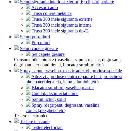
Seturi sigurante interior-exterior; E; clipsuri, coliere
Accesorii auto
Trusa coliere metalice
Trusa 300 inele siguranta externe
Trusa 300 inele siguranta interne
Trusa 300 inele siguranta tip-E
Seturi pop-nituri
Pop nituri
Seturi capete gresare
Set capete gresare
Consumabile chimice ( vaselina, sapun, mastic, degresant,
degripant, aer conditionat, blocator suruburi,etc.)
Spray, sapun, vaselina, mastic,adezivi, produse speciale
Adezivi , produse pentru reparare bari protectie si
alte materiale(sticla, lemn, aluminiu,etc)
Blacator suruburi ,vaselina,mastic
Curatat, dezinfectat clime
Sapun lichid, solid
Spray (degripant, degresant, vaselina,
contact,dezghetat etc)
Testere electronice
Testere tensiune
Tester electrician