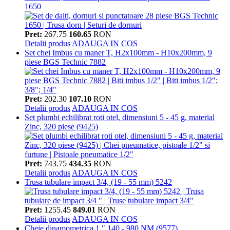
1650
Pret:
267.75
160.65
RON
Detalii produs
ADAUGA IN COS
Set chei Imbus cu maner T, H2x100mm - H10x200mm, 9
piese BGS Technic 7882
Pret:
202.30
107.10
RON
Detalii produs
ADAUGA IN COS
Set plumbi echilibrat roti otel, dimensiuni 5 - 45 g, material
Zinc, 320 piese (9425)
Pret:
743.75
434.35
RON
Detalii produs
ADAUGA IN COS
Trusa tubulare impact 3/4, (19 - 55 mm) 5242
Pret:
1255.45
849.01
RON
Detalii produs
ADAUGA IN COS
Cheie dinamometrica 1 " 140 - 980 NM (9577)