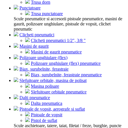
Trusa dorn
Punctatoare
Trusa punctatoare
Scule pneumatice si accesorii pistoale pneumatice, masini de
gaurit, polizoare unghiulare, pistoale de vopsit, clichet
pneumatic
Clicheti pneumatici
Clicheti pneumatici 1/2", 3/8 "
Masini de gaurit
Masini de gaurit pneumatice
Polizoare unghiulare (flex)
Polizoare unghiulare (flex) pneumatice
Biax, surubelnite, ferastraie
Biax, surubelnite, ferastraie pneumatice
Slefuitoare orbitale, masina de polisat
Masina polisare
Slefuitoare orbitale pneumatice
Dalti pneumatice
Dalta pneumatica
Pistoale de vopsit, aerografe si suflat
Pistoale de vopsit
Pistol de suflat
Scule aschietoare, taiere, taiat, filetat / freze, burghie, puncte