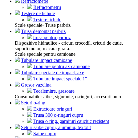
Refractometre
Refractometru
Testere de lichide
Testere lichide
Scule speciale- Truse parbriz
Trusa demontat parbriz
trusa pentru parbriz
Dispozitive hidraulice - cricuri crocodil, cricuri de cutie,
suporti motor, macara girafa.
Scule speciale pentru camioane
Tubulare impact camioane
Tubulare pentru ax camioane
Tubulare speciale de impact, axe
Tubulare impact speciale 1"
Gresor vazelina
Tecalemitre, gresoare
Consumabile saibe , sigurante, o-ringuri, accesorii auto
Seturi o-ring
Extractoare oringuri
Trusa 300 o-ringuri cupru
Trusa o-ring, garnituri cauciuc rezistent
Seturi saibe cupru, aluminiu, textolit
Saibe cupru