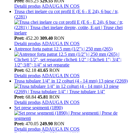
Pret:
803.25
529.55
RON
Detalii produs
ADAUGA IN COS
Trusa chei inelare cu cot profil E (E 6 - E 24), 6 buc / tr,
(2281)
Pret:
452.20
309.40
RON
Detalii produs
ADAUGA IN COS
Antrenor forta patrat 12.5 mm (1/2") | 250 mm (265)
Pret:
62.18
41.65
RON
Detalii produs
ADAUGA IN COS
Trusa tubulare 1/4" in 12 colțuri (4 - 14 mm) 13 piese (2269)
Pret:
68.84
45.81
RON
Detalii produs
ADAUGA IN COS
Set prese segmenti (1890)
Pret:
470.05
249.90
RON
Detalii produs
ADAUGA IN COS