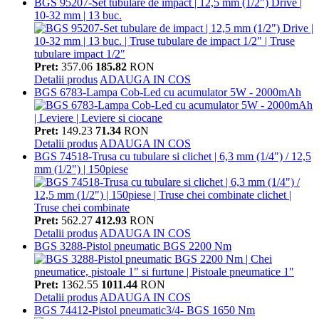
BGS 95207-Set tubulare de impact | 12,5 mm (1/2") Drive |
10-32 mm | 13 buc.
Pret:
357.06
185.82
RON
Detalii produs
ADAUGA IN COS
BGS 6783-Lampa Cob-Led cu acumulator 5W - 2000mAh
Pret:
149.23
71.34
RON
Detalii produs
ADAUGA IN COS
BGS 74518-Trusa cu tubulare si clichet | 6,3 mm (1/4") / 12,5
mm (1/2") | 150piese
Pret:
562.27
412.93
RON
Detalii produs
ADAUGA IN COS
BGS 3288-Pistol pneumatic BGS 2200 Nm
Pret:
1362.55
1011.44
RON
Detalii produs
ADAUGA IN COS
BGS 74412-Pistol pneumatic3/4- BGS 1650 Nm