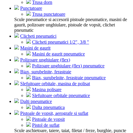
Trusa dorn
Punctatoare
Trusa punctatoare
Scule pneumatice si accesorii pistoale pneumatice, masini de
gaurit, polizoare unghiulare, pistoale de vopsit, clichet
pneumatic
Clicheti pneumatici
Clicheti pneumatici 1/2", 3/8 "
Masini de gaurit
Masini de gaurit pneumatice
Polizoare unghiulare (flex)
Polizoare unghiulare (flex) pneumatice
Biax, surubelnite, ferastraie
Biax, surubelnite, ferastraie pneumatice
Slefuitoare orbitale, masina de polisat
Masina polisare
Slefuitoare orbitale pneumatice
Dalti pneumatice
Dalta pneumatica
Pistoale de vopsit, aerografe si suflat
Pistoale de vopsit
Pistol de suflat
Scule aschietoare, taiere, taiat, filetat / freze, burghie, puncte