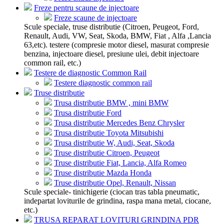
Freze pentru scaune de injectoare
Freze scaune de injectoare
Scule speciale, truse distributie (Citroen, Peugeot, Ford,
Renault, Audi, VW, Seat, Skoda, BMW, Fiat , Alfa ,Lancia
63,etc). testere (compresie motor diesel, masurat compresie
benzina, injectoare diesel, presiune ulei, debit injectoare
common rail, etc.)
Testere de diagnostic Common Rail
Testere diagnostic common rail
Truse distributie
Trusa distributie BMW , mini BMW
Trusa distributie Ford
Trusa distributie Mercedes Benz Chrysler
Trusa distributie Toyota Mitsubishi
Trusa distributie W, Audi, Seat, Skoda
Truse distributie Citroen, Peugeot
Truse distributie Fiat, Lancia, Alfa Romeo
Truse distributie Mazda Honda
Truse distributie Opel, Renault, Nissan
Scule speciale- tinichigerie (ciocan tras tabla pneumatic,
indepartat loviturile de grindina, raspa mana metal, ciocane,
etc.)
TRUSA REPARAT LOVITURI GRINDINA PDR