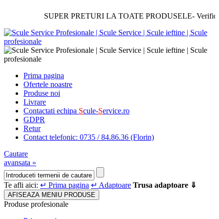
SUPER PRETURI LA TOATE PRODUSELE- Verificati si
Prima pagina
Ofertele noastre
Produse noi
Livrare
Contactati echipa
S
cule-
S
ervice.ro
GDPR
Retur
Contact telefonic: 0735 / 84.86.36 (Florin)
Cautare
avansata »
Te afli aici:
↵ Prima pagina
↵ Adaptoare
Trusa adaptoare ⇓
AFISEAZA MENIU PRODUSE
Produse profesionale