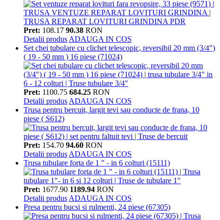
Pret:
108.17
90.38
RON
Detalii produs
ADAUGA IN COS
Set chei tubulare cu clichet telescopic, reversibil 20 mm (3/4")
( 19 - 50 mm ) 16 piese (71024)
Pret:
1100.75
684.25
RON
Detalii produs
ADAUGA IN COS
Trusa pentru bercuit, largit tevi sau conducte de frana, 10
piese ( S612)
Pret:
154.70
94.60
RON
Detalii produs
ADAUGA IN COS
Trusa tubulare forta de 1 " - in 6 colturi (15111)
Pret:
1677.90
1189.94
RON
Detalii produs
ADAUGA IN COS
Presa pentru bucsi si rulmenti, 24 piese (67305)