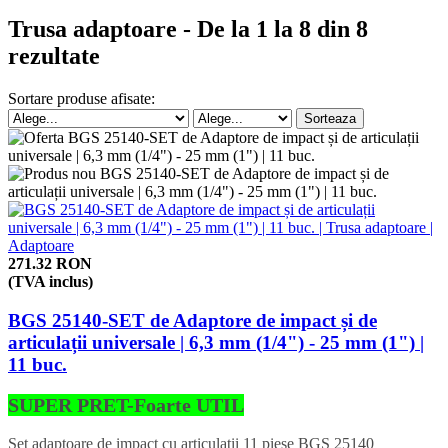
Trusa adaptoare - De la 1 la 8 din 8
rezultate
Sortare produse afisate:
271.32 RON
(TVA inclus)
BGS 25140-SET de Adaptore de impact și de
articulații universale | 6,3 mm (1/4") - 25 mm (1") |
11 buc.
SUPER PRET-Foarte UTIL
Set adaptoare de impact cu articulatii 11 piese BGS 25140