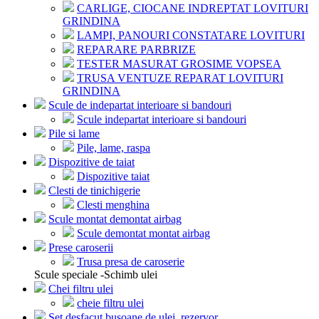
CARLIGE, CIOCANE INDREPTAT LOVITURI
GRINDINA
LAMPI, PANOURI CONSTATARE LOVITURI
REPARARE PARBRIZE
TESTER MASURAT GROSIME VOPSEA
TRUSA VENTUZE REPARAT LOVITURI
GRINDINA
Scule de indepartat interioare si bandouri
Scule indepartat interioare si bandouri
Pile si lame
Pile, lame, raspa
Dispozitive de taiat
Dispozitive taiat
Clesti de tinichigerie
Clesti menghina
Scule montat demontat airbag
Scule demontat montat airbag
Prese caroserii
Trusa presa de caroserie
Scule speciale -Schimb ulei
Chei filtru ulei
cheie filtru ulei
Set desfacut busoane de ulei, rezervor