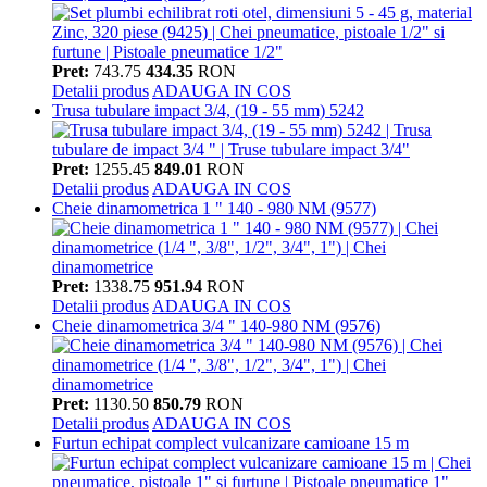
Pret:
743.75
434.35
RON
Detalii produs
ADAUGA IN COS
Trusa tubulare impact 3/4, (19 - 55 mm) 5242
Pret:
1255.45
849.01
RON
Detalii produs
ADAUGA IN COS
Cheie dinamometrica 1 " 140 - 980 NM (9577)
Pret:
1338.75
951.94
RON
Detalii produs
ADAUGA IN COS
Cheie dinamometrica 3/4 " 140-980 NM (9576)
Pret:
1130.50
850.79
RON
Detalii produs
ADAUGA IN COS
Furtun echipat complect vulcanizare camioane 15 m