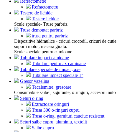
Refractometre
Refractometru
Testere de lichide
Testere lichide
Scule speciale- Truse parbriz
Trusa demontat parbriz
trusa pentru parbriz
Dispozitive hidraulice - cricuri crocodil, cricuri de cutie,
suporti motor, macara girafa.
Scule speciale pentru camioane
Tubulare impact camioane
Tubulare pentru ax camioane
Tubulare speciale de impact, axe
Tubulare impact speciale 1"
Gresor vazelina
Tecalemitre, gresoare
Consumabile saibe , sigurante, o-ringuri, accesorii auto
Seturi o-ring
Extractoare oringuri
Trusa 300 o-ringuri cupru
Trusa o-ring, garnituri cauciuc rezistent
Seturi saibe cupru, aluminiu, textolit
Saibe cupru