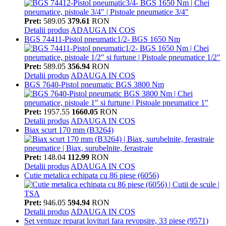
Pret:
589.05
379.61
RON
Detalii produs
ADAUGA IN COS
BGS 74411-Pistol pneumatic1/2- BGS 1650 Nm
Pret:
589.05
356.94
RON
Detalii produs
ADAUGA IN COS
BGS 7640-Pistol pneumatic BGS 3800 Nm
Pret:
1957.55
1660.05
RON
Detalii produs
ADAUGA IN COS
Biax scurt 170 mm (B3264)
Pret:
148.04
112.99
RON
Detalii produs
ADAUGA IN COS
Cutie metalica echipata cu 86 piese (6056)
Pret:
946.05
594.94
RON
Detalii produs
ADAUGA IN COS
Set ventuze reparat lovituri fara revopsire, 33 piese (9571)