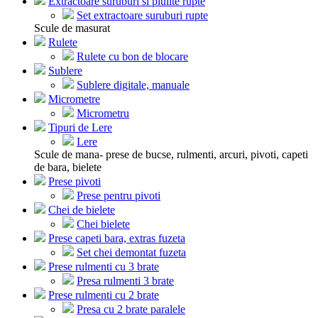
Extractoare suruburi si piulite rupte
Set extractoare suruburi rupte
Scule de masurat
Rulete
Rulete cu bon de blocare
Sublere
Sublere digitale, manuale
Micrometre
Micrometru
Tipuri de Lere
Lere
Scule de mana- prese de bucse, rulmenti, arcuri, pivoti, capeti
de bara, bielete
Prese pivoti
Prese pentru pivoti
Chei de bielete
Chei bielete
Prese capeti bara, extras fuzeta
Set chei demontat fuzeta
Prese rulmenti cu 3 brate
Presa rulmenti 3 brate
Prese rulmenti cu 2 brate
Presa cu 2 brate paralele