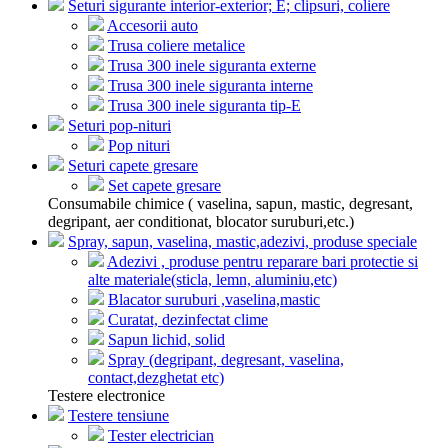
Seturi sigurante interior-exterior; E; clipsuri, coliere
Accesorii auto
Trusa coliere metalice
Trusa 300 inele siguranta externe
Trusa 300 inele siguranta interne
Trusa 300 inele siguranta tip-E
Seturi pop-nituri
Pop nituri
Seturi capete gresare
Set capete gresare
Consumabile chimice ( vaselina, sapun, mastic, degresant,
degripant, aer conditionat, blocator suruburi,etc.)
Spray, sapun, vaselina, mastic,adezivi, produse speciale
Adezivi , produse pentru reparare bari protectie si
alte materiale(sticla, lemn, aluminiu,etc)
Blacator suruburi ,vaselina,mastic
Curatat, dezinfectat clime
Sapun lichid, solid
Spray (degripant, degresant, vaselina,
contact,dezghetat etc)
Testere electronice
Testere tensiune
Tester electrician