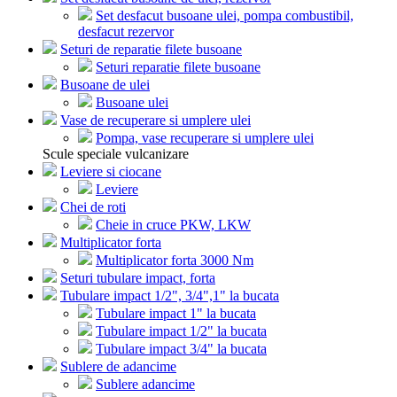
Set desfacut busoane ulei, pompa combustibil,
desfacut rezervor
Seturi de reparatie filete busoane
Seturi reparatie filete busoane
Busoane de ulei
Busoane ulei
Vase de recuperare si umplere ulei
Pompa, vase recuperare si umplere ulei
Scule speciale vulcanizare
Leviere si ciocane
Leviere
Chei de roti
Cheie in cruce PKW, LKW
Multiplicator forta
Multiplicator forta 3000 Nm
Seturi tubulare impact, forta
Tubulare impact 1/2", 3/4",1" la bucata
Tubulare impact 1" la bucata
Tubulare impact 1/2" la bucata
Tubulare impact 3/4" la bucata
Sublere de adancime
Sublere adancime