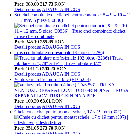
Pret:
380.80
317.73
RON
Detalii produs
ADAUGA IN COS
Set chei combinate cu clichet pentru conducte: 8 – 9 – 10 – 11
– 12 mm, 5 piese (30836)
Pret:
345.10
255.85
RON
Detalii produs
ADAUGA IN COS
Trusa cu tubulare profesionale 192 piese (2286)
Pret:
1011.50
565.25
RON
Detalii produs
ADAUGA IN COS
Ventuze mici Premium 4 buc (ED-6253)
Pret:
109.30
63.01
RON
Detalii produs
ADAUGA IN COS
Cheie cu clichet pentru montat schele, 17 x 19 mm (307)
Pret:
351.05
273.70
RON
Detalii produs
ADAUGA IN COS