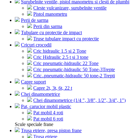
Surubelnite ventile, pistol manometru si clesti de plumbi
Cleste vulcanizare, surubelnite ventile
Pistol manometru
Perii de sarma
Perii din sarma
Tubulare cu protectie de impact
Truse tubulare impact cu protectie
Cricuri crocodil
Cric hidraulic 1.5 si 2 Tone
Cric Hidraulic 2.5 t si 3 tone
Cric pneumatic-hidraulic 22 Tone
Cric pneumatic-hidraulic 50 Tone-3Trepte
Cric..pneumatic-hidraulic 50 tone-2 Trepti
Capre suport
Capre 2t, 3t, 6t, 22 t
Chei dinamometrice
Chei dinamometrice (1/4 ", 3/8", 1/2", 3/4", 1")
Pat, carucior mobil plastic
Pat mobil 4 roti
Pat mobil 6 roti
Scule speciale frane
Trusa etriere, presa piston frane
Trusa etriere