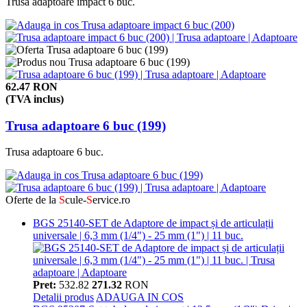
Trusa adaptoare impact 6 buc.
62.47 RON
(TVA inclus)
Trusa adaptoare 6 buc (199)
Trusa adaptoare 6 buc.
Oferte de la
S
cule-
S
ervice.ro
BGS 25140-SET de Adaptore de impact și de articulații
universale | 6,3 mm (1/4") - 25 mm (1") | 11 buc.
Pret:
532.82
271.32
RON
Detalii produs
ADAUGA IN COS