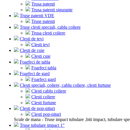
Trusa patenti
Trusa patenti sigurante
Truse patenti VDE
Truse patenti
Truse clesti speciali, cablu coliere
Trusa clesti coliere
Clesti de tevi
Clesti tevi
Clesti de cuie
Clesti cuie
Foarfeci de tabla
Foarfeci tabla
Foarfeci de gard
Foarfeci gard
Clesti speciali, coliere, cablu coliere, clesti furtune
Clesti cablu coliere
Clesti coliere
Clesti furtune
Clesti de pop-nituri
Clesti pop-nituri
Scule de mana - Truse impact tubulare ,biti impact, tubulare spe
Truse tubulare impact 1"