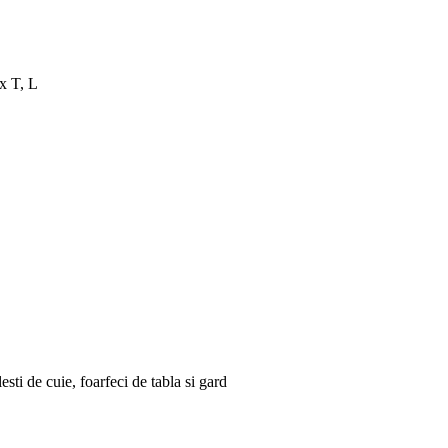
x T, L
sti de cuie, foarfeci de tabla si gard