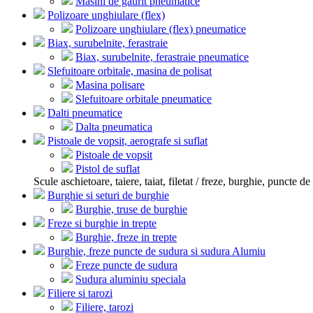
Masini de gaurit pneumatice
Polizoare unghiulare (flex)
Polizoare unghiulare (flex) pneumatice
Biax, surubelnite, ferastraie
Biax, surubelnite, ferastraie pneumatice
Slefuitoare orbitale, masina de polisat
Masina polisare
Slefuitoare orbitale pneumatice
Dalti pneumatice
Dalta pneumatica
Pistoale de vopsit, aerografe si suflat
Pistoale de vopsit
Pistol de suflat
Scule aschietoare, taiere, taiat, filetat / freze, burghie, puncte de 
Burghie si seturi de burghie
Burghie, truse de burghie
Freze si burghie in trepte
Burghie, freze in trepte
Burghie, freze puncte de sudura si sudura Alumiu
Freze puncte de sudura
Sudura aluminiu speciala
Filiere si tarozi
Filiere, tarozi