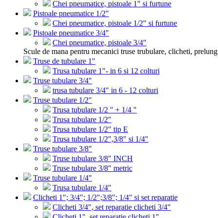
Chei pneumatice, pistoale 1" si furtune
Pistoale pneumatice 1/2"
Chei pneumatice, pistoale 1/2" si furtune
Pistoale pneumatice 3/4"
Chei pneumatice, pistoale 3/4"
Scule de mana pentru mecanici truse trubulare, clicheti, prelung
Truse de tubulare 1"
Trusa tubulare 1"- in 6 si 12 colturi
Truse tubulare 3/4"
trusa tubulare 3/4" in 6 - 12 colturi
Truse tubulare 1/2"
Trusa tubulare 1/2 " + 1/4 "
Trusa tubulare 1/2"
Trusa tubulare 1/2" tip E
Trusa tubulare 1/2",3/8" si 1/4"
Truse tubulare 3/8"
Truse tubulare 3/8" INCH
Truse tubulare 3/8" metric
Truse tubulare 1/4"
Trusa tubulare 1/4"
Clicheti 1"; 3/4"; 1/2";3/8"; 1/4" si set reparatie
Clicheti 3/4", set reparatie clicheti 3/4"
Clicheti 1", set reparatie clicheti 1"