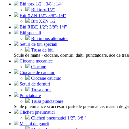
Biti torx 1/2"; 3/8"; 1/4"
Biti torx 1/2"
Biti XZN 1/2"; 3/8"; 1/4"
Biti XZN 1/2"
Biti RIBE 1/2"; 3/8"; 1/4"
Biti speciali
Biti imbus alternator
Seturi de biti speciali
Trusa de biti
Scule de mana - ciocane, dornuri, dalti, punctatoare, ace de tras
Ciocane mecanice
Ciocane
Ciocane de cauciuc
Ciocane cauciuc
Seturi de dornuri
Trusa dorn
Punctatoare
Trusa punctatoare
Scule pneumatice si accesorii pistoale pneumatice, masini de gau
Clicheti pneumatici
Clicheti pneumatici 1/2", 3/8 "
Masini de gaurit