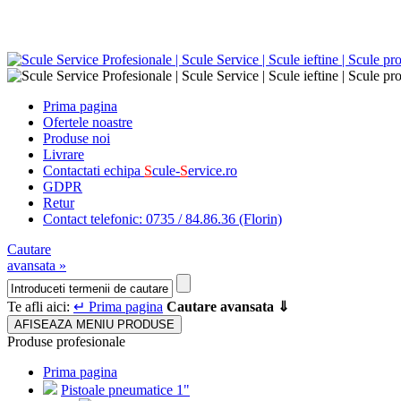
Prima pagina
Ofertele noastre
Produse noi
Livrare
Contactati echipa
S
cule-
S
ervice.ro
GDPR
Retur
Contact telefonic: 0735 / 84.86.36 (Florin)
Cautare
avansata »
Te afli aici:
↵ Prima pagina
Cautare avansata ⇓
AFISEAZA MENIU PRODUSE
Produse profesionale
Prima pagina
Pistoale pneumatice 1"