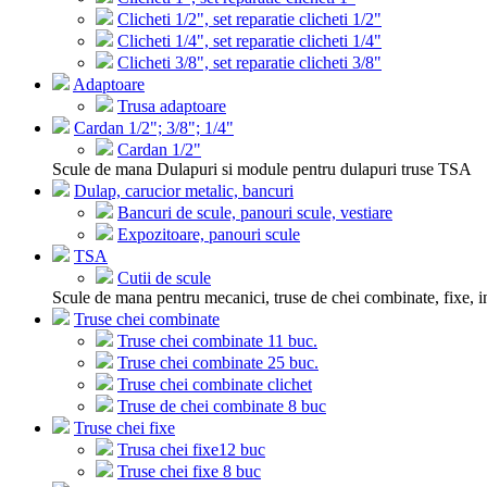
Clicheti 1/2", set reparatie clicheti 1/2"
Clicheti 1/4", set reparatie clicheti 1/4"
Clicheti 3/8", set reparatie clicheti 3/8"
Adaptoare
Trusa adaptoare
Cardan 1/2"; 3/8"; 1/4"
Cardan 1/2"
Scule de mana Dulapuri si module pentru dulapuri truse TSA
Dulap, carucior metalic, bancuri
Bancuri de scule, panouri scule, vestiare
Expozitoare, panouri scule
TSA
Cutii de scule
Scule de mana pentru mecanici, truse de chei combinate, fixe, i
Truse chei combinate
Truse chei combinate 11 buc.
Truse chei combinate 25 buc.
Truse chei combinate clichet
Truse de chei combinate 8 buc
Truse chei fixe
Trusa chei fixe12 buc
Truse chei fixe 8 buc