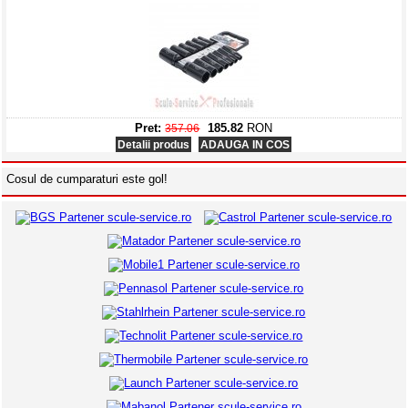
Pret:
185.82
RON
357.06
Detalii produs
ADAUGA IN COS
BGS 6783-Lampa Cob-Led cu acumulator 5W - 2000mAh
Cosul de cumparaturi este gol!
Pret:
71.34
RON
149.23
Detalii produs
ADAUGA IN COS
BGS 74518-Trusa cu tubulare si clichet | 6,3 mm (1/4") / 12,5 mm (1/2")
| 150piese