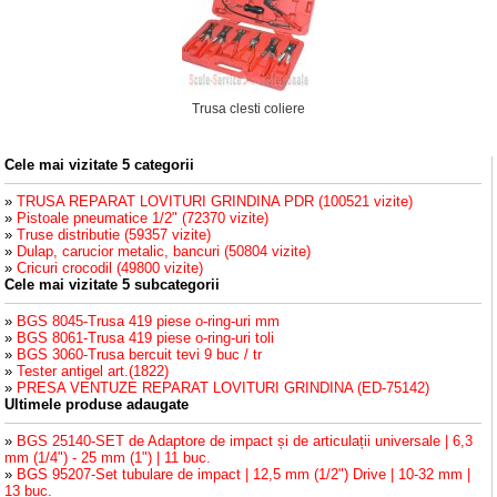
Trusa clesti coliere
Cele mai vizitate 5 categorii
»
TRUSA REPARAT LOVITURI GRINDINA PDR (100521 vizite)
»
Pistoale pneumatice 1/2" (72370 vizite)
»
Truse distributie (59357 vizite)
»
Dulap, carucior metalic, bancuri (50804 vizite)
»
Cricuri crocodil (49800 vizite)
Cele mai vizitate 5 subcategorii
»
BGS 8045-Trusa 419 piese o-ring-uri mm
»
BGS 8061-Trusa 419 piese o-ring-uri toli
»
BGS 3060-Trusa bercuit tevi 9 buc / tr
»
Tester antigel art.(1822)
»
PRESA VENTUZE REPARAT LOVITURI GRINDINA (ED-75142)
Ultimele produse adaugate
»
BGS 25140-SET de Adaptore de impact și de articulații universale | 6,3
mm (1/4") - 25 mm (1") | 11 buc.
»
BGS 95207-Set tubulare de impact | 12,5 mm (1/2") Drive | 10-32 mm |
13 buc.