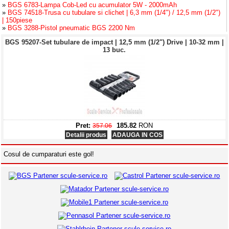
»
BGS 6783-Lampa Cob-Led cu acumulator 5W - 2000mAh
»
BGS 74518-Trusa cu tubulare si clichet | 6,3 mm (1/4") / 12,5 mm (1/2")
| 150piese
»
BGS 3288-Pistol pneumatic BGS 2200 Nm
BGS 95207-Set tubulare de impact | 12,5 mm (1/2") Drive | 10-32 mm |
13 buc.
Pret:
185.82
RON
357.06
Detalii produs
ADAUGA IN COS
BGS 6783-Lampa Cob-Led cu acumulator 5W - 2000mAh
Cosul de cumparaturi este gol!
Pret:
71.34
RON
149.23
Detalii produs
ADAUGA IN COS