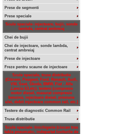
Prese de segmenti
Prese speciale
Scule speciale- injectoare, bujii, sonde
lambda, centrat ambreiaj
Chei de bujii
Chei de injectoare, sonde lambda,
centrat ambreiaj
Prese de injectoare
Freze pentru scaune de injectoare
Scule speciale, truse distributie
(Citroen, Peugeot, Ford, Renault, Audi,
VW, Seat, Skoda, BMW, Fiat , Alfa
,Lancia 63,etc). testere (compresie
motor diesel, masurat compresie
benzina, injectoare diesel, presiune
ulei, debit injectoare common rail, etc.)
Testere de diagnostic Common Rail
Truse distributie
Scule speciale- tinichigerie (ciocan tras
tabla pneumatic, indepartat loviturile de