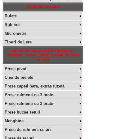
Scule de masurat
Rulete
Sublere
Micrometre
Tipuri de Lere
Scule de mana- prese de bucse,
rulmenti, arcuri, pivoti, capeti de bara,
bielete
Prese pivoti
Chei de bielete
Prese capeti bara, extras fuzeta
Prese rulmenti cu 3 brate
Prese rulmenti cu 2 brate
Prese bucse seturi
Menghine
Prese de rulmenti seturi
Prese de arcuri