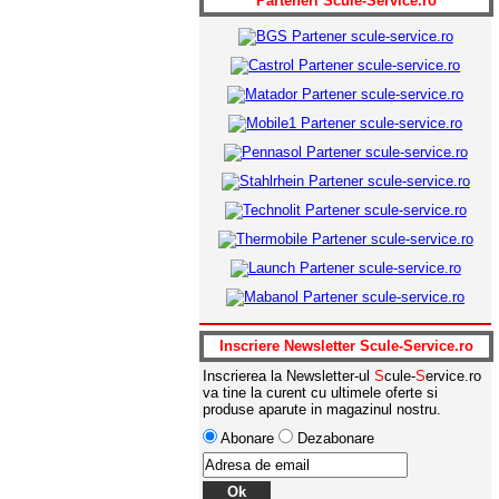
Parteneri
S
cule-
S
ervice.ro
Pret:
1011.44
RON
1362.55
Detalii produs
ADAUGA IN COS
BGS 74412-Pistol pneumatic3/4- BGS
1650 Nm
Pret:
379.61
RON
589.05
Detalii produs
ADAUGA IN COS
Inscriere Newsletter
S
cule-
S
ervice.ro
BGS 74411-Pistol pneumatic1/2- BGS
1650 Nm
Inscrierea la Newsletter-ul
S
cule-
S
ervice.ro
va tine la curent cu ultimele oferte si
produse aparute in magazinul nostru.
Abonare
Dezabonare
Pret:
356.94
RON
589.05
Detalii produs
ADAUGA IN COS