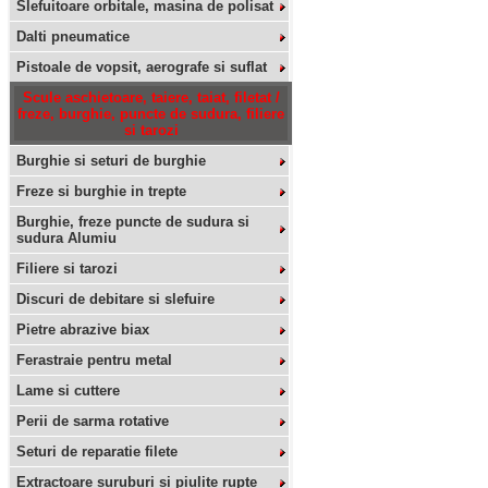
Slefuitoare orbitale, masina de polisat
Dalti pneumatice
Pistoale de vopsit, aerografe si suflat
Scule aschietoare, taiere, taiat, filetat /
freze, burghie, puncte de sudura, filiere
si tarozi
Burghie si seturi de burghie
Freze si burghie in trepte
Burghie, freze puncte de sudura si
sudura Alumiu
Filiere si tarozi
Discuri de debitare si slefuire
Pietre abrazive biax
Ferastraie pentru metal
Lame si cuttere
Perii de sarma rotative
Seturi de reparatie filete
Extractoare suruburi si piulite rupte