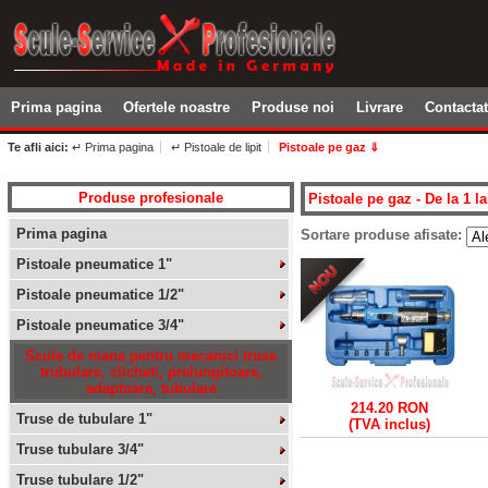
Prima pagina
Ofertele noastre
Produse noi
Livrare
Contacta
Te afli aici:
↵ Prima pagina
↵ Pistoale de lipit
Pistoale pe gaz ⇓
Produse profesionale
Pistoale pe gaz - De la 1 la
Prima pagina
Sortare produse afisate:
Pistoale pneumatice 1"
Pistoale pneumatice 1/2"
Pistoale pneumatice 3/4"
Scule de mana pentru mecanici truse
trubulare, clicheti, prelungitoare,
adaptoare, tubulare
214.20 RON
Truse de tubulare 1"
(TVA inclus)
Truse tubulare 3/4"
Truse tubulare 1/2"