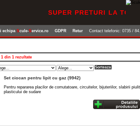
SUPER PRETURI LA TOATE PR
ti echipa
S
cule-
S
ervice.ro
GDPR
Retur
Contact telefonic: 0735 / 84.
 1 din 1 rezultate
Set ciocan pentru lipit cu gaz (9942)
Pentru repararea placilor de comutatoare, circuitelor, bijuteriilor, slabirii piulit
plasticului de sudare