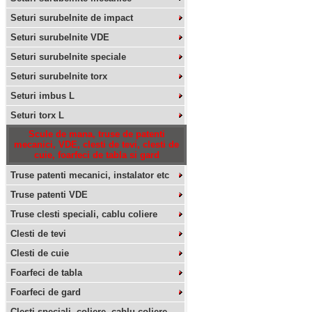
Seturi surubelnite de impact
Seturi surubelnite VDE
Seturi surubelnite speciale
Seturi surubelnite torx
Seturi imbus L
Seturi torx L
Scule de mana, truse de patenti
mecanici, VDE, clesti de tevi, clesti de
cuie, foarfeci de tabla si gard
Truse patenti mecanici, instalator etc
Truse patenti VDE
Truse clesti speciali, cablu coliere
Clesti de tevi
Clesti de cuie
Foarfeci de tabla
Foarfeci de gard
Clesti speciali, coliere, cablu coliere,