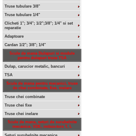
Truse tubulare 3/8"
Truse tubulare 1/4"
Clicheti 1"; 3/4"; 1/2";3/8"; 1/4" si set
reparatie
Adaptoare
Cardan 1/2"; 3/8"; 1/4"
Scule de mana Dulapuri si module
pentru dulapuri truse TSA
Dulap, carucior metalic, bancuri
TSA
Scule de mana pentru mecanici, truse
de chei combinate, fixe, inelare
Truse chei combinate
Truse chei fixe
Truse chei inelare
Scule de mana, seturi de surubelnite
mecanice, VDE, imbus-torx T, L
Seturi surubelnite mecanice