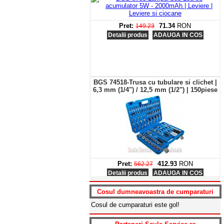
Pret:
71.34
RON
149.23
Detalii produs
ADAUGA IN COS
BGS 74518-Trusa cu tubulare si clichet |
6,3 mm (1/4") / 12,5 mm (1/2") | 150piese
Pret:
412.93
RON
562.27
Detalii produs
ADAUGA IN COS
BGS 3288-Pistol pneumatic BGS 2200
Nm
Cosul dumneavoastra de cumparaturi
Cosul de cumparaturi este gol!