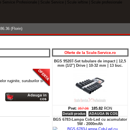
ODUSELE- Verificati si COMPARATI
86.36 (Florin)
Cautare
avansata »
Oferte de la
S
cule-
S
ervice.ro
BGS 95207-Set tubulare de impact | 12,5
mm (1/2") Drive | 10-32 mm | 13 buc.
elor ruginite, suruburilor si
Pret:
185.82
RON
357.06
Detalii produs
ADAUGA IN COS
BGS 6783-Lampa Cob-Led cu acumulator
5W - 2000mAh