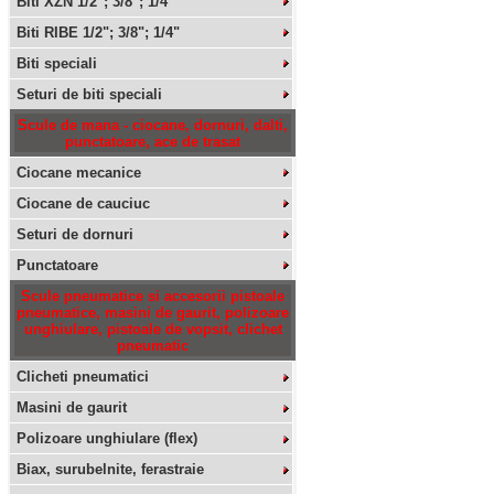
Biti XZN 1/2"; 3/8"; 1/4"
Biti RIBE 1/2"; 3/8"; 1/4"
Biti speciali
Seturi de biti speciali
Scule de mana - ciocane, dornuri, dalti,
punctatoare, ace de trasat
Ciocane mecanice
Ciocane de cauciuc
Seturi de dornuri
Punctatoare
Scule pneumatice si accesorii pistoale
pneumatice, masini de gaurit, polizoare
unghiulare, pistoale de vopsit, clichet
pneumatic
Clicheti pneumatici
Masini de gaurit
Polizoare unghiulare (flex)
Biax, surubelnite, ferastraie