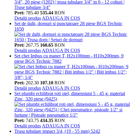
Pret:
785.40
535.44
RON
Detalii produs
ADAUGA IN COS
Set de dalti, dornuri si punctatoare 28 piese BGS Technic
1650
Pret:
267.75
160.65
RON
Detalii produs
ADAUGA IN COS
Set chei Imbus cu maner T, H2x100mm - H10x200mm, 9
piese BGS Technic 7882
Pret:
202.30
107.10
RON
Detalii produs
ADAUGA IN COS
Set plumbi echilibrat roti otel, dimensiuni 5 - 45 g, material
Zinc, 320 piese (9425)
Pret:
743.75
434.35
RON
Detalii produs
ADAUGA IN COS
Trusa tubulare impact 3/4, (19 - 55 mm) 5242