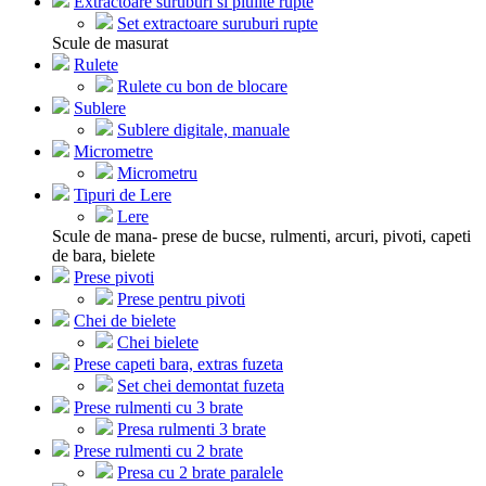
Extractoare suruburi si piulite rupte
Set extractoare suruburi rupte
Scule de masurat
Rulete
Rulete cu bon de blocare
Sublere
Sublere digitale, manuale
Micrometre
Micrometru
Tipuri de Lere
Lere
Scule de mana- prese de bucse, rulmenti, arcuri, pivoti, capeti
de bara, bielete
Prese pivoti
Prese pentru pivoti
Chei de bielete
Chei bielete
Prese capeti bara, extras fuzeta
Set chei demontat fuzeta
Prese rulmenti cu 3 brate
Presa rulmenti 3 brate
Prese rulmenti cu 2 brate
Presa cu 2 brate paralele