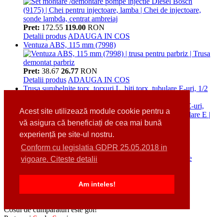
Pret:
172.55
119.00
RON
Detalii produs
ADAUGA IN COS
Ventuza ABS, 115 mm (7998)
Pret:
38.67
26.77
RON
Detalii produs
ADAUGA IN COS
Trusa surubelnite torx, torxuri L, biti torx, tubulare E-uri, 1/2
", 1/4 ", 84 piese (7849)
Acest site utilizează module cookie pentru a
vă asigura că beneficiați de cea mai bună
Pret:
743.75
458.15
RON
experiență pe site-ul nostru.
Detalii produs
ADAUGA IN COS
Conform cu legislatia GDPR 25.05.2018 in
Set presa de interior rulmenti, 10 piese (7744)
vigoare. Citeste detalii
Pret:
267.75
175.53
RON
Detalii produs
ADAUGA IN COS
Am inteles!
Cosul dumneavoastra de cumparaturi
Cosul de cumparaturi este gol!