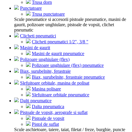
Trusa dorn
Punctatoare
Trusa punctatoare
Scule pneumatice si accesorii pistoale pneumatice, masini de
gaurit, polizoare unghiulare, pistoale de vopsit, clichet
pneumatic
Clicheti pneumatici
Clicheti pneumatici 1/2", 3/8 "
Masini de gaurit
Masini de gaurit pneumatice
Polizoare unghiulare (flex)
Polizoare unghiulare (flex) pneumatice
Biax, surubelnite, ferastraie
Biax, surubelnite, ferastraie pneumatice
Slefuitoare orbitale, masina de polisat
Masina polisare
Slefuitoare orbitale pneumatice
Dalti pneumatice
Dalta pneumatica
Pistoale de vopsit, aerografe si suflat
Pistoale de vopsit
Pistol de suflat
Scule aschietoare, taiere, taiat, filetat / freze, burghie, puncte