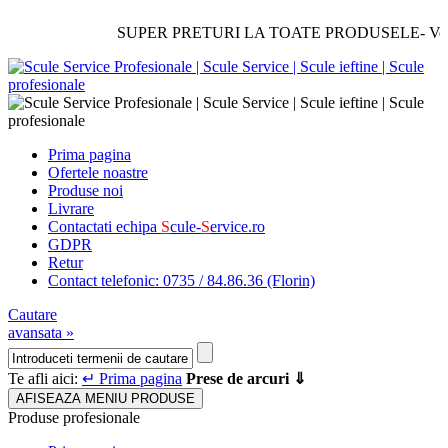
SUPER PRETURI LA TOATE PRODUSELE- Verificat
Prima pagina
Ofertele noastre
Produse noi
Livrare
Contactati echipa
S
cule-
S
ervice.ro
GDPR
Retur
Contact telefonic: 0735 / 84.86.36 (Florin)
Cautare
avansata »
Te afli aici:
↵ Prima pagina
Prese de arcuri ⇓
AFISEAZA MENIU PRODUSE
Produse profesionale