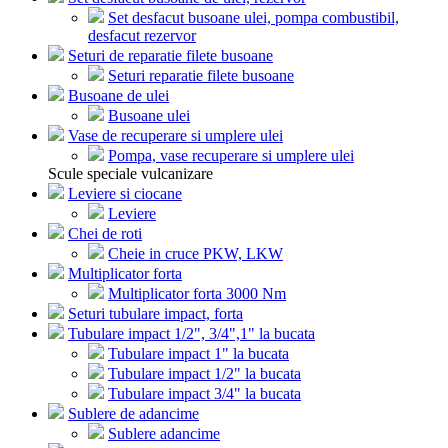
Set desfacut busoane ulei, pompa combustibil,
desfacut rezervor
Seturi de reparatie filete busoane
Seturi reparatie filete busoane
Busoane de ulei
Busoane ulei
Vase de recuperare si umplere ulei
Pompa, vase recuperare si umplere ulei
Scule speciale vulcanizare
Leviere si ciocane
Leviere
Chei de roti
Cheie in cruce PKW, LKW
Multiplicator forta
Multiplicator forta 3000 Nm
Seturi tubulare impact, forta
Tubulare impact 1/2", 3/4",1" la bucata
Tubulare impact 1" la bucata
Tubulare impact 1/2" la bucata
Tubulare impact 3/4" la bucata
Sublere de adancime
Sublere adancime