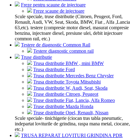
Freze pentru scaune de injectoare
Freze scaune de injectoare
Scule speciale, truse distributie (Citroen, Peugeot, Ford,
Renault, Audi, VW, Seat, Skoda, BMW, Fiat , Alfa ,Lancia
63,etc). testere (compresie motor diesel, masurat compresie
benzina, injectoare diesel, presiune ulei, debit injectoare
common rail, etc.)
Testere de diagnostic Common Rail
Testere diagnostic common rail
Truse distributie
Trusa distributie BMW , mini BMW
Trusa distributie Ford
Trusa distributie Mercedes Benz Chrysler
Trusa distributie Toyota Mitsubishi
Trusa distributie W, Audi, Seat, Skoda
Truse distributie Citroen, Peugeot
Truse distributie Fiat, Lancia, Alfa Romeo
Truse distributie Mazda Honda
Truse distributie Opel, Renault, Nissan
Scule speciale- tinichigerie (ciocan tras tabla pneumatic,
indepartat loviturile de grindina, raspa mana metal, ciocane,
etc.)
TRUSA REPARAT LOVITURI GRINDINA PDR