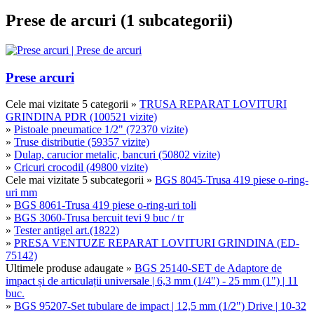
Prese de arcuri (1 subcategorii)
Prese arcuri
Cele mai vizitate 5 categorii
»
TRUSA REPARAT LOVITURI
GRINDINA PDR (100521 vizite)
»
Pistoale pneumatice 1/2" (72370 vizite)
»
Truse distributie (59357 vizite)
»
Dulap, carucior metalic, bancuri (50802 vizite)
»
Cricuri crocodil (49800 vizite)
Cele mai vizitate 5 subcategorii
»
BGS 8045-Trusa 419 piese o-ring-
uri mm
»
BGS 8061-Trusa 419 piese o-ring-uri toli
»
BGS 3060-Trusa bercuit tevi 9 buc / tr
»
Tester antigel art.(1822)
»
PRESA VENTUZE REPARAT LOVITURI GRINDINA (ED-
75142)
Ultimele produse adaugate
»
BGS 25140-SET de Adaptore de
impact și de articulații universale | 6,3 mm (1/4") - 25 mm (1") | 11
buc.
»
BGS 95207-Set tubulare de impact | 12,5 mm (1/2") Drive | 10-32