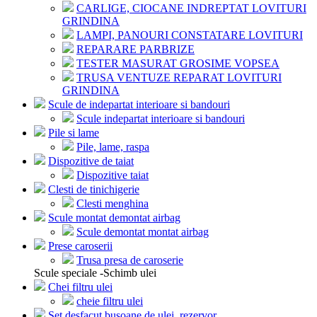
CARLIGE, CIOCANE INDREPTAT LOVITURI
GRINDINA
LAMPI, PANOURI CONSTATARE LOVITURI
REPARARE PARBRIZE
TESTER MASURAT GROSIME VOPSEA
TRUSA VENTUZE REPARAT LOVITURI
GRINDINA
Scule de indepartat interioare si bandouri
Scule indepartat interioare si bandouri
Pile si lame
Pile, lame, raspa
Dispozitive de taiat
Dispozitive taiat
Clesti de tinichigerie
Clesti menghina
Scule montat demontat airbag
Scule demontat montat airbag
Prese caroserii
Trusa presa de caroserie
Scule speciale -Schimb ulei
Chei filtru ulei
cheie filtru ulei
Set desfacut busoane de ulei, rezervor