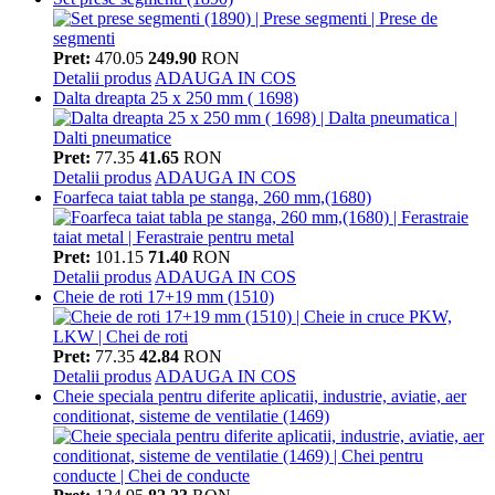
Pret:
470.05
249.90
RON
Detalii produs
ADAUGA IN COS
Dalta dreapta 25 x 250 mm ( 1698)
Pret:
77.35
41.65
RON
Detalii produs
ADAUGA IN COS
Foarfeca taiat tabla pe stanga, 260 mm,(1680)
Pret:
101.15
71.40
RON
Detalii produs
ADAUGA IN COS
Cheie de roti 17+19 mm (1510)
Pret:
77.35
42.84
RON
Detalii produs
ADAUGA IN COS
Cheie speciala pentru diferite aplicatii, industrie, aviatie, aer
conditionat, sisteme de ventilatie (1469)