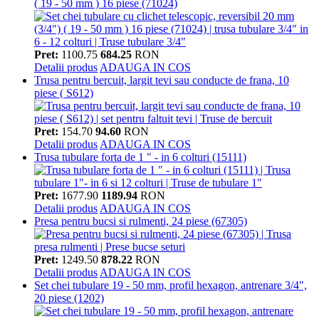
( 19 - 50 mm ) 16 piese (71024)
Pret:
1100.75
684.25
RON
Detalii produs
ADAUGA IN COS
Trusa pentru bercuit, largit tevi sau conducte de frana, 10
piese ( S612)
Pret:
154.70
94.60
RON
Detalii produs
ADAUGA IN COS
Trusa tubulare forta de 1 " - in 6 colturi (15111)
Pret:
1677.90
1189.94
RON
Detalii produs
ADAUGA IN COS
Presa pentru bucsi si rulmenti, 24 piese (67305)
Pret:
1249.50
878.22
RON
Detalii produs
ADAUGA IN COS
Set chei tubulare 19 - 50 mm, profil hexagon, antrenare 3/4",
20 piese (1202)