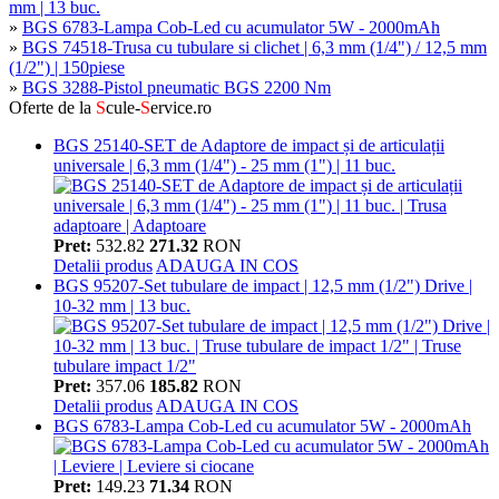
mm | 13 buc.
»
BGS 6783-Lampa Cob-Led cu acumulator 5W - 2000mAh
»
BGS 74518-Trusa cu tubulare si clichet | 6,3 mm (1/4") / 12,5 mm
(1/2") | 150piese
»
BGS 3288-Pistol pneumatic BGS 2200 Nm
Oferte de la
S
cule-
S
ervice.ro
BGS 25140-SET de Adaptore de impact și de articulații
universale | 6,3 mm (1/4") - 25 mm (1") | 11 buc.
Pret:
532.82
271.32
RON
Detalii produs
ADAUGA IN COS
BGS 95207-Set tubulare de impact | 12,5 mm (1/2") Drive |
10-32 mm | 13 buc.
Pret:
357.06
185.82
RON
Detalii produs
ADAUGA IN COS
BGS 6783-Lampa Cob-Led cu acumulator 5W - 2000mAh
Pret:
149.23
71.34
RON