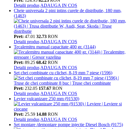
Pret:
124.95
82.23
RON
Detalii produs
ADAUGA IN COS
Cheie universala 2 pini intins curele de distributie, 180 mm,
(1463)
Pret:
47.01
32.73
RON
Detalii produs
ADAUGA IN COS
Tecalemitru manual capacitate 400 gr. (3144)
Pret:
89.25
68.42
RON
Detalii produs
ADAUGA IN COS
Set chei combinate cu clichet, 8-19 mm 7 piese (1596)
Pret:
232.05
157.67
RON
Detalii produs
ADAUGA IN COS
Levier vulcanizare 250 mm (91530)
Pret:
25.59
14.88
RON
Detalii produs
ADAUGA IN COS
Set montare /demontare pompe injectie Diesel Bosch (9175)