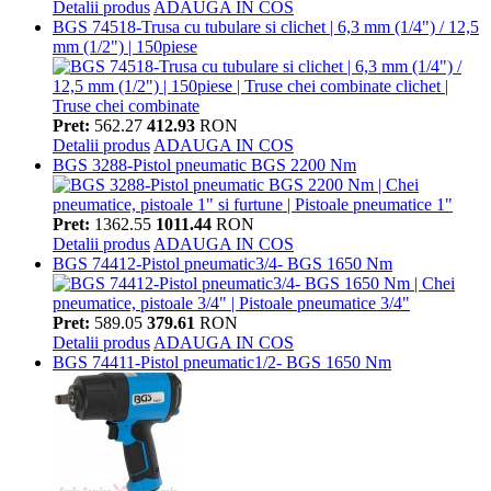
Detalii produs
ADAUGA IN COS
BGS 74518-Trusa cu tubulare si clichet | 6,3 mm (1/4") / 12,5
mm (1/2") | 150piese
Pret:
562.27
412.93
RON
Detalii produs
ADAUGA IN COS
BGS 3288-Pistol pneumatic BGS 2200 Nm
Pret:
1362.55
1011.44
RON
Detalii produs
ADAUGA IN COS
BGS 74412-Pistol pneumatic3/4- BGS 1650 Nm
Pret:
589.05
379.61
RON
Detalii produs
ADAUGA IN COS
BGS 74411-Pistol pneumatic1/2- BGS 1650 Nm