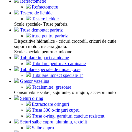
Refractometre
Refractometru
Testere de lichide
Testere lichide
Scule speciale- Truse parbriz
Trusa demontat parbriz
trusa pentru parbriz
Dispozitive hidraulice - cricuri crocodil, cricuri de cutie,
suporti motor, macara girafa.
Scule speciale pentru camioane
Tubulare impact camioane
Tubulare pentru ax camioane
Tubulare speciale de impact, axe
Tubulare impact speciale 1"
Gresor vazelina
Tecalemitre, gresoare
Consumabile saibe , sigurante, o-ringuri, accesorii auto
Seturi o-ring
Extractoare oringuri
Trusa 300 o-ringuri cupru
Trusa o-ring, garnituri cauciuc rezistent
Seturi saibe cupru, aluminiu, textolit
Saibe cupru