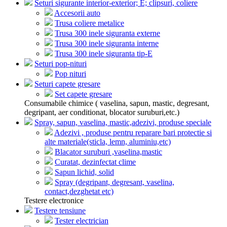
Seturi sigurante interior-exterior; E; clipsuri, coliere
Accesorii auto
Trusa coliere metalice
Trusa 300 inele siguranta externe
Trusa 300 inele siguranta interne
Trusa 300 inele siguranta tip-E
Seturi pop-nituri
Pop nituri
Seturi capete gresare
Set capete gresare
Consumabile chimice ( vaselina, sapun, mastic, degresant,
degripant, aer conditionat, blocator suruburi,etc.)
Spray, sapun, vaselina, mastic,adezivi, produse speciale
Adezivi , produse pentru reparare bari protectie si
alte materiale(sticla, lemn, aluminiu,etc)
Blacator suruburi ,vaselina,mastic
Curatat, dezinfectat clime
Sapun lichid, solid
Spray (degripant, degresant, vaselina,
contact,dezghetat etc)
Testere electronice
Testere tensiune
Tester electrician