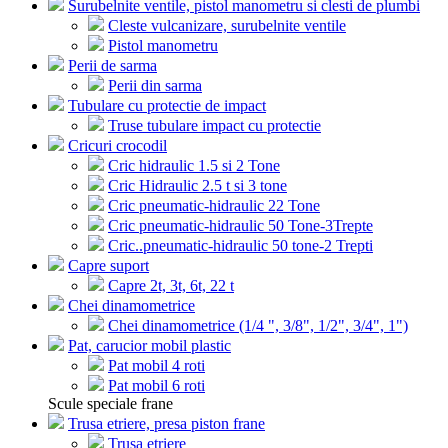
Surubelnite ventile, pistol manometru si clesti de plumbi
Cleste vulcanizare, surubelnite ventile
Pistol manometru
Perii de sarma
Perii din sarma
Tubulare cu protectie de impact
Truse tubulare impact cu protectie
Cricuri crocodil
Cric hidraulic 1.5 si 2 Tone
Cric Hidraulic 2.5 t si 3 tone
Cric pneumatic-hidraulic 22 Tone
Cric pneumatic-hidraulic 50 Tone-3Trepte
Cric..pneumatic-hidraulic 50 tone-2 Trepti
Capre suport
Capre 2t, 3t, 6t, 22 t
Chei dinamometrice
Chei dinamometrice (1/4 ", 3/8", 1/2", 3/4", 1")
Pat, carucior mobil plastic
Pat mobil 4 roti
Pat mobil 6 roti
Scule speciale frane
Trusa etriere, presa piston frane
Trusa etriere