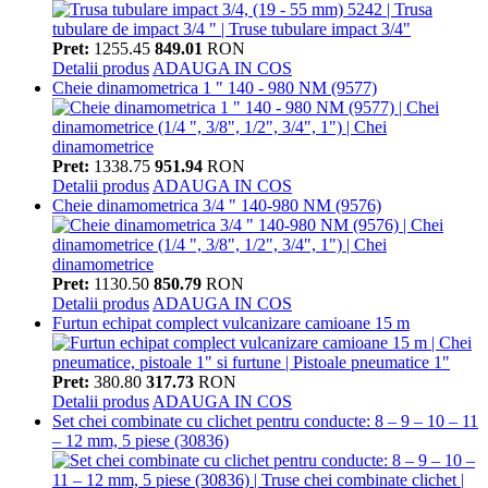
Pret:
1255.45
849.01
RON
Detalii produs
ADAUGA IN COS
Cheie dinamometrica 1 " 140 - 980 NM (9577)
Pret:
1338.75
951.94
RON
Detalii produs
ADAUGA IN COS
Cheie dinamometrica 3/4 " 140-980 NM (9576)
Pret:
1130.50
850.79
RON
Detalii produs
ADAUGA IN COS
Furtun echipat complect vulcanizare camioane 15 m
Pret:
380.80
317.73
RON
Detalii produs
ADAUGA IN COS
Set chei combinate cu clichet pentru conducte: 8 – 9 – 10 – 11
– 12 mm, 5 piese (30836)