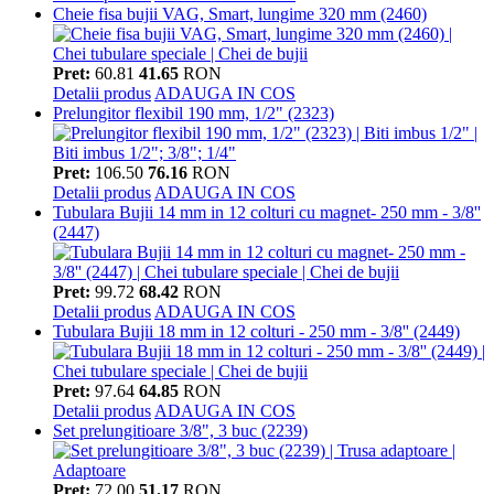
Cheie fisa bujii VAG, Smart, lungime 320 mm (2460)
Pret:
60.81
41.65
RON
Detalii produs
ADAUGA IN COS
Prelungitor flexibil 190 mm, 1/2" (2323)
Pret:
106.50
76.16
RON
Detalii produs
ADAUGA IN COS
Tubulara Bujii 14 mm in 12 colturi cu magnet- 250 mm - 3/8''
(2447)
Pret:
99.72
68.42
RON
Detalii produs
ADAUGA IN COS
Tubulara Bujii 18 mm in 12 colturi - 250 mm - 3/8'' (2449)
Pret:
97.64
64.85
RON
Detalii produs
ADAUGA IN COS
Set prelungitioare 3/8", 3 buc (2239)
Pret:
72.00
51.17
RON