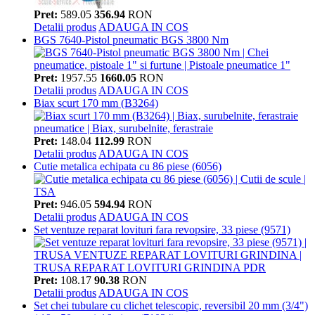
Pret:
589.05
356.94
RON
Detalii produs
ADAUGA IN COS
BGS 7640-Pistol pneumatic BGS 3800 Nm
Pret:
1957.55
1660.05
RON
Detalii produs
ADAUGA IN COS
Biax scurt 170 mm (B3264)
Pret:
148.04
112.99
RON
Detalii produs
ADAUGA IN COS
Cutie metalica echipata cu 86 piese (6056)
Pret:
946.05
594.94
RON
Detalii produs
ADAUGA IN COS
Set ventuze reparat lovituri fara revopsire, 33 piese (9571)
Pret:
108.17
90.38
RON
Detalii produs
ADAUGA IN COS
Set chei tubulare cu clichet telescopic, reversibil 20 mm (3/4")