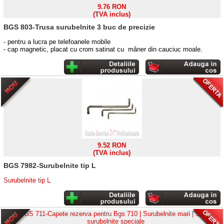
9.76 RON
(TVA inclus)
BGS 803-Trusa surubelnite 3 buc de precizie
-
pentru a lucra
pe telefoanele
mobile
-
cap
magnetic
,
placat cu
crom
satinat
c
u
mâner
din cauciuc
moale.
9.52 RON
(TVA inclus)
BGS 7982-Surubelnite tip L
Surubelnite tip L