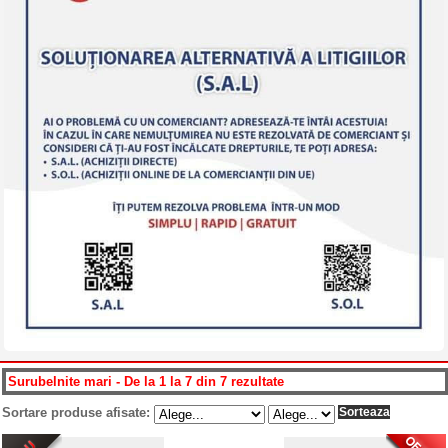
Surubelnite mari - De la 1 la 7 din 7 rezultate
Sortare produse afisate: