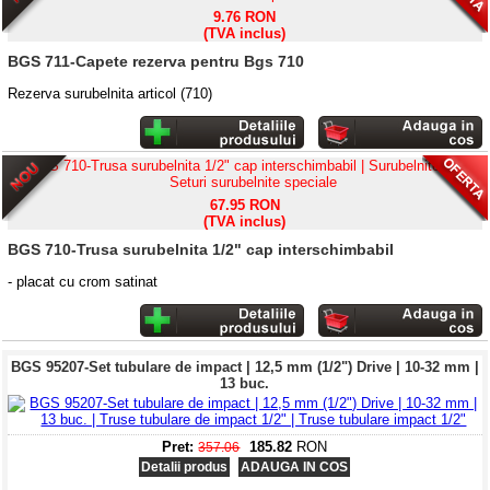
9.76 RON
(TVA inclus)
BGS 711-Capete rezerva pentru Bgs 710
Rezerva surubelnita articol (710)
67.95 RON
(TVA inclus)
BGS 710-Trusa surubelnita 1/2" cap interschimbabil
-
placat cu
crom
satinat
BGS 95207-Set tubulare de impact | 12,5 mm (1/2") Drive | 10-32 mm |
13 buc.
Pret:
185.82
RON
357.06
Detalii produs
ADAUGA IN COS