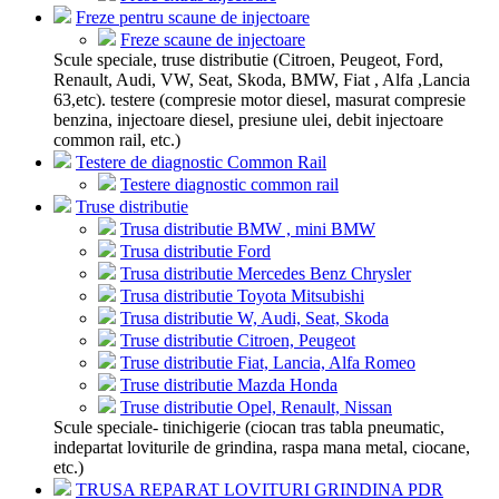
Freze pentru scaune de injectoare
Freze scaune de injectoare
Scule speciale, truse distributie (Citroen, Peugeot, Ford,
Renault, Audi, VW, Seat, Skoda, BMW, Fiat , Alfa ,Lancia
63,etc). testere (compresie motor diesel, masurat compresie
benzina, injectoare diesel, presiune ulei, debit injectoare
common rail, etc.)
Testere de diagnostic Common Rail
Testere diagnostic common rail
Truse distributie
Trusa distributie BMW , mini BMW
Trusa distributie Ford
Trusa distributie Mercedes Benz Chrysler
Trusa distributie Toyota Mitsubishi
Trusa distributie W, Audi, Seat, Skoda
Truse distributie Citroen, Peugeot
Truse distributie Fiat, Lancia, Alfa Romeo
Truse distributie Mazda Honda
Truse distributie Opel, Renault, Nissan
Scule speciale- tinichigerie (ciocan tras tabla pneumatic,
indepartat loviturile de grindina, raspa mana metal, ciocane,
etc.)
TRUSA REPARAT LOVITURI GRINDINA PDR