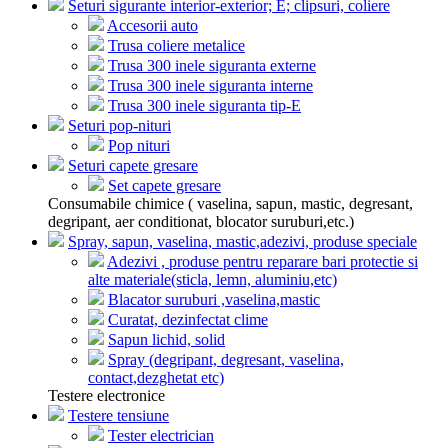
Seturi sigurante interior-exterior; E; clipsuri, coliere
Accesorii auto
Trusa coliere metalice
Trusa 300 inele siguranta externe
Trusa 300 inele siguranta interne
Trusa 300 inele siguranta tip-E
Seturi pop-nituri
Pop nituri
Seturi capete gresare
Set capete gresare
Consumabile chimice ( vaselina, sapun, mastic, degresant,
degripant, aer conditionat, blocator suruburi,etc.)
Spray, sapun, vaselina, mastic,adezivi, produse speciale
Adezivi , produse pentru reparare bari protectie si
alte materiale(sticla, lemn, aluminiu,etc)
Blacator suruburi ,vaselina,mastic
Curatat, dezinfectat clime
Sapun lichid, solid
Spray (degripant, degresant, vaselina,
contact,dezghetat etc)
Testere electronice
Testere tensiune
Tester electrician