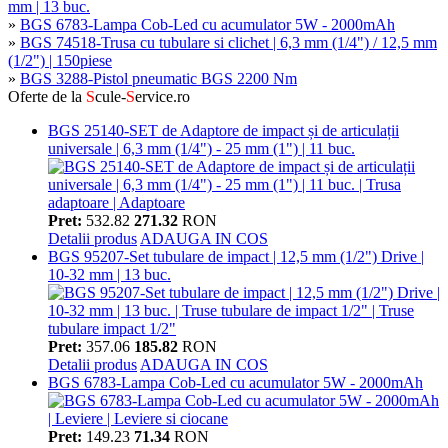
mm | 13 buc.
»
BGS 6783-Lampa Cob-Led cu acumulator 5W - 2000mAh
»
BGS 74518-Trusa cu tubulare si clichet | 6,3 mm (1/4") / 12,5 mm
(1/2") | 150piese
»
BGS 3288-Pistol pneumatic BGS 2200 Nm
Oferte de la
S
cule-
S
ervice.ro
BGS 25140-SET de Adaptore de impact și de articulații
universale | 6,3 mm (1/4") - 25 mm (1") | 11 buc.
Pret:
532.82
271.32
RON
Detalii produs
ADAUGA IN COS
BGS 95207-Set tubulare de impact | 12,5 mm (1/2") Drive |
10-32 mm | 13 buc.
Pret:
357.06
185.82
RON
Detalii produs
ADAUGA IN COS
BGS 6783-Lampa Cob-Led cu acumulator 5W - 2000mAh
Pret:
149.23
71.34
RON