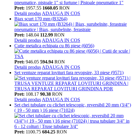
Pret:
1957.55
1660.05
RON
Detalii produs
ADAUGA IN COS
Biax scurt 170 mm (B3264)
Pret:
148.04
112.99
RON
Detalii produs
ADAUGA IN COS
Cutie metalica echipata cu 86 piese (6056)
Pret:
946.05
594.94
RON
Detalii produs
ADAUGA IN COS
Set ventuze reparat lovituri fara revopsire, 33 piese (9571)
Pret:
108.17
90.38
RON
Detalii produs
ADAUGA IN COS
Set chei tubulare cu clichet telescopic, reversibil 20 mm (3/4")
( 19 - 50 mm ) 16 piese (71024)
Pret:
1100.75
684.25
RON