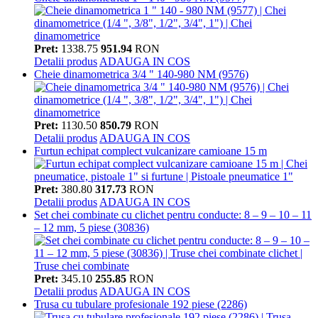
Pret:
1338.75
951.94
RON
Detalii produs
ADAUGA IN COS
Cheie dinamometrica 3/4 " 140-980 NM (9576)
Pret:
1130.50
850.79
RON
Detalii produs
ADAUGA IN COS
Furtun echipat complect vulcanizare camioane 15 m
Pret:
380.80
317.73
RON
Detalii produs
ADAUGA IN COS
Set chei combinate cu clichet pentru conducte: 8 – 9 – 10 – 11
– 12 mm, 5 piese (30836)
Pret:
345.10
255.85
RON
Detalii produs
ADAUGA IN COS
Trusa cu tubulare profesionale 192 piese (2286)