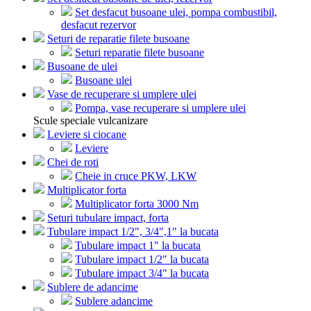
Set desfacut busoane ulei, pompa combustibil,
desfacut rezervor
Seturi de reparatie filete busoane
Seturi reparatie filete busoane
Busoane de ulei
Busoane ulei
Vase de recuperare si umplere ulei
Pompa, vase recuperare si umplere ulei
Scule speciale vulcanizare
Leviere si ciocane
Leviere
Chei de roti
Cheie in cruce PKW, LKW
Multiplicator forta
Multiplicator forta 3000 Nm
Seturi tubulare impact, forta
Tubulare impact 1/2", 3/4",1" la bucata
Tubulare impact 1" la bucata
Tubulare impact 1/2" la bucata
Tubulare impact 3/4" la bucata
Sublere de adancime
Sublere adancime