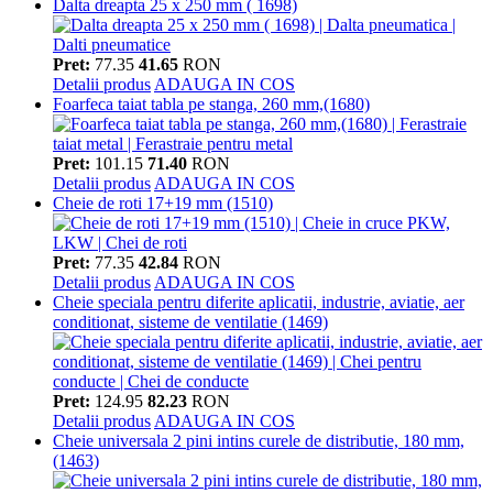
Dalta dreapta 25 x 250 mm ( 1698)
Pret:
77.35
41.65
RON
Detalii produs
ADAUGA IN COS
Foarfeca taiat tabla pe stanga, 260 mm,(1680)
Pret:
101.15
71.40
RON
Detalii produs
ADAUGA IN COS
Cheie de roti 17+19 mm (1510)
Pret:
77.35
42.84
RON
Detalii produs
ADAUGA IN COS
Cheie speciala pentru diferite aplicatii, industrie, aviatie, aer
conditionat, sisteme de ventilatie (1469)
Pret:
124.95
82.23
RON
Detalii produs
ADAUGA IN COS
Cheie universala 2 pini intins curele de distributie, 180 mm,
(1463)