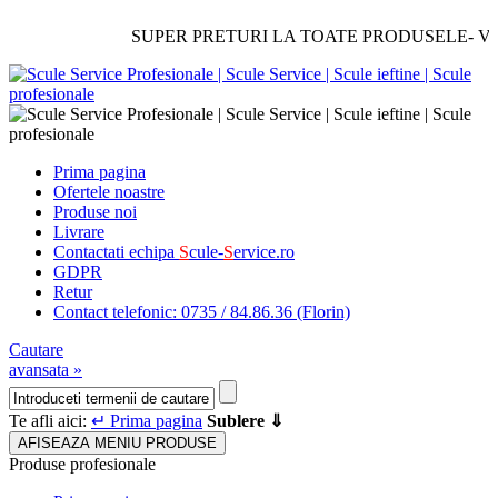
SUPER PRETURI LA TOATE PRODUSELE- Verificati
Prima pagina
Ofertele noastre
Produse noi
Livrare
Contactati echipa
S
cule-
S
ervice.ro
GDPR
Retur
Contact telefonic: 0735 / 84.86.36 (Florin)
Cautare
avansata »
Te afli aici:
↵ Prima pagina
Sublere ⇓
AFISEAZA MENIU PRODUSE
Produse profesionale