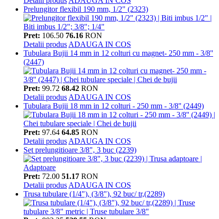
Detalii produs
ADAUGA IN COS
Prelungitor flexibil 190 mm, 1/2" (2323)
Pret:
106.50
76.16
RON
Detalii produs
ADAUGA IN COS
Tubulara Bujii 14 mm in 12 colturi cu magnet- 250 mm - 3/8''
(2447)
Pret:
99.72
68.42
RON
Detalii produs
ADAUGA IN COS
Tubulara Bujii 18 mm in 12 colturi - 250 mm - 3/8'' (2449)
Pret:
97.64
64.85
RON
Detalii produs
ADAUGA IN COS
Set prelungitioare 3/8", 3 buc (2239)
Pret:
72.00
51.17
RON
Detalii produs
ADAUGA IN COS
Trusa tubulare (1/4"), (3/8"), 92 buc/ tr,(2289)