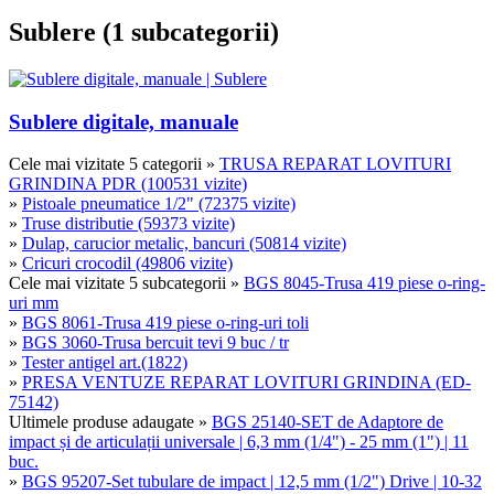
Sublere (1 subcategorii)
Sublere digitale, manuale
Cele mai vizitate 5 categorii
»
TRUSA REPARAT LOVITURI
GRINDINA PDR (100531 vizite)
»
Pistoale pneumatice 1/2" (72375 vizite)
»
Truse distributie (59373 vizite)
»
Dulap, carucior metalic, bancuri (50814 vizite)
»
Cricuri crocodil (49806 vizite)
Cele mai vizitate 5 subcategorii
»
BGS 8045-Trusa 419 piese o-ring-
uri mm
»
BGS 8061-Trusa 419 piese o-ring-uri toli
»
BGS 3060-Trusa bercuit tevi 9 buc / tr
»
Tester antigel art.(1822)
»
PRESA VENTUZE REPARAT LOVITURI GRINDINA (ED-
75142)
Ultimele produse adaugate
»
BGS 25140-SET de Adaptore de
impact și de articulații universale | 6,3 mm (1/4") - 25 mm (1") | 11
buc.
»
BGS 95207-Set tubulare de impact | 12,5 mm (1/2") Drive | 10-32