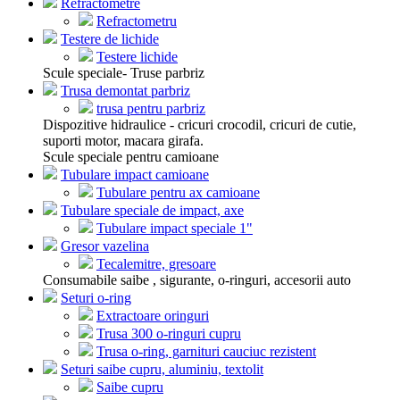
Refractometre
Refractometru
Testere de lichide
Testere lichide
Scule speciale- Truse parbriz
Trusa demontat parbriz
trusa pentru parbriz
Dispozitive hidraulice - cricuri crocodil, cricuri de cutie,
suporti motor, macara girafa.
Scule speciale pentru camioane
Tubulare impact camioane
Tubulare pentru ax camioane
Tubulare speciale de impact, axe
Tubulare impact speciale 1"
Gresor vazelina
Tecalemitre, gresoare
Consumabile saibe , sigurante, o-ringuri, accesorii auto
Seturi o-ring
Extractoare oringuri
Trusa 300 o-ringuri cupru
Trusa o-ring, garnituri cauciuc rezistent
Seturi saibe cupru, aluminiu, textolit
Saibe cupru