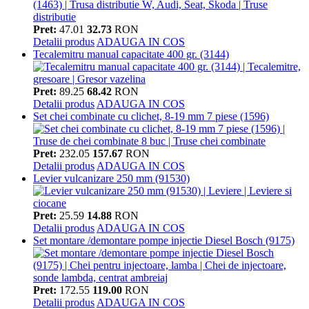
Pret:
47.01
32.73
RON
Detalii produs
ADAUGA IN COS
Tecalemitru manual capacitate 400 gr. (3144)
Pret:
89.25
68.42
RON
Detalii produs
ADAUGA IN COS
Set chei combinate cu clichet, 8-19 mm 7 piese (1596)
Pret:
232.05
157.67
RON
Detalii produs
ADAUGA IN COS
Levier vulcanizare 250 mm (91530)
Pret:
25.59
14.88
RON
Detalii produs
ADAUGA IN COS
Set montare /demontare pompe injectie Diesel Bosch (9175)
Pret:
172.55
119.00
RON
Detalii produs
ADAUGA IN COS