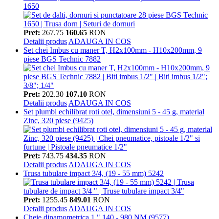
1650
Pret:
267.75
160.65
RON
Detalii produs
ADAUGA IN COS
Set chei Imbus cu maner T, H2x100mm - H10x200mm, 9
piese BGS Technic 7882
Pret:
202.30
107.10
RON
Detalii produs
ADAUGA IN COS
Set plumbi echilibrat roti otel, dimensiuni 5 - 45 g, material
Zinc, 320 piese (9425)
Pret:
743.75
434.35
RON
Detalii produs
ADAUGA IN COS
Trusa tubulare impact 3/4, (19 - 55 mm) 5242
Pret:
1255.45
849.01
RON
Detalii produs
ADAUGA IN COS
Cheie dinamometrica 1 " 140 - 980 NM (9577)