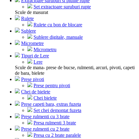
Extractoare suruburi si piulite rupte
Set extractoare suruburi rupte
Scule de masurat
Rulete
Rulete cu bon de blocare
Sublere
Sublere digitale, manuale
Micrometre
Micrometru
Tipuri de Lere
Lere
Scule de mana- prese de bucse, rulmenti, arcuri, pivoti, capeti
de bara, bielete
Prese pivoti
Prese pentru pivoti
Chei de bielete
Chei bielete
Prese capeti bara, extras fuzeta
Set chei demontat fuzeta
Prese rulmenti cu 3 brate
Presa rulmenti 3 brate
Prese rulmenti cu 2 brate
Presa cu 2 brate paralele