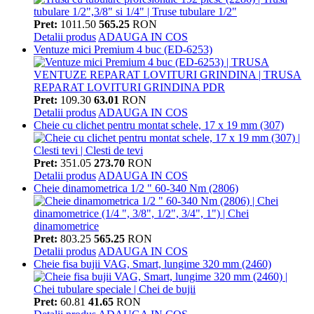
Pret:
1011.50
565.25
RON
Detalii produs
ADAUGA IN COS
Ventuze mici Premium 4 buc (ED-6253)
Pret:
109.30
63.01
RON
Detalii produs
ADAUGA IN COS
Cheie cu clichet pentru montat schele, 17 x 19 mm (307)
Pret:
351.05
273.70
RON
Detalii produs
ADAUGA IN COS
Cheie dinamometrica 1/2 " 60-340 Nm (2806)
Pret:
803.25
565.25
RON
Detalii produs
ADAUGA IN COS
Cheie fisa bujii VAG, Smart, lungime 320 mm (2460)
Pret:
60.81
41.65
RON