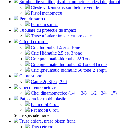
Surubelnite ventile, pistol manometru si clesti de plumbi
Cleste vulcanizare, surubelnite ventile
Pistol manometru
Perii de sarma
Perii din sarma
Tubulare cu protectie de impact
Truse tubulare impact cu protectie
Cricuri crocodil
Cric hidraulic 1.5 si 2 Tone
Cric Hidraulic 2.5 t si 3 tone
Cric pneumatic-hidraulic 22 Tone
Cric pneumatic-hidraulic 50 Tone-3Trepte
Cric..pneumatic-hidraulic 50 tone-2 Trepti
Capre suport
Capre 2t, 3t, 6t, 22 t
Chei dinamometrice
Chei dinamometrice (1/4 ", 3/8", 1/2", 3/4", 1")
Pat, carucior mobil plastic
Pat mobil 4 roti
Pat mobil 6 roti
Scule speciale frane
Trusa etriere, presa piston frane
Trusa etriere