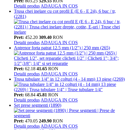
Pret:
803.25
529.55
RON
Detalii produs
ADAUGA IN COS
Trusa chei inelare cu cot profil E (E 6 - E 24), 6 buc / tr,
(2281)
Pret:
452.20
309.40
RON
Detalii produs
ADAUGA IN COS
Antrenor forta patrat 12.5 mm (1/2") | 250 mm (265)
Pret:
62.18
41.65
RON
Detalii produs
ADAUGA IN COS
Trusa tubulare 1/4" in 12 colțuri (4 - 14 mm) 13 piese (2269)
Pret:
68.84
45.81
RON
Detalii produs
ADAUGA IN COS
Set prese segmenti (1890)
Pret:
470.05
249.90
RON
Detalii produs
ADAUGA IN COS