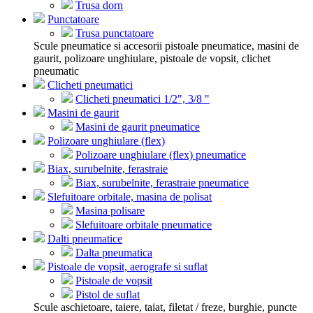
Trusa dorn
Punctatoare
Trusa punctatoare
Scule pneumatice si accesorii pistoale pneumatice, masini de
gaurit, polizoare unghiulare, pistoale de vopsit, clichet
pneumatic
Clicheti pneumatici
Clicheti pneumatici 1/2", 3/8 "
Masini de gaurit
Masini de gaurit pneumatice
Polizoare unghiulare (flex)
Polizoare unghiulare (flex) pneumatice
Biax, surubelnite, ferastraie
Biax, surubelnite, ferastraie pneumatice
Slefuitoare orbitale, masina de polisat
Masina polisare
Slefuitoare orbitale pneumatice
Dalti pneumatice
Dalta pneumatica
Pistoale de vopsit, aerografe si suflat
Pistoale de vopsit
Pistol de suflat
Scule aschietoare, taiere, taiat, filetat / freze, burghie, puncte