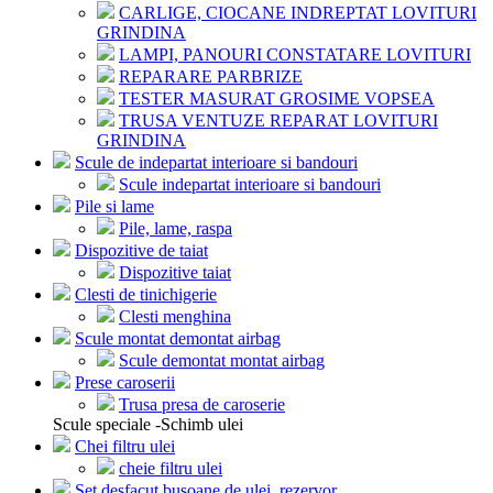
CARLIGE, CIOCANE INDREPTAT LOVITURI
GRINDINA
LAMPI, PANOURI CONSTATARE LOVITURI
REPARARE PARBRIZE
TESTER MASURAT GROSIME VOPSEA
TRUSA VENTUZE REPARAT LOVITURI
GRINDINA
Scule de indepartat interioare si bandouri
Scule indepartat interioare si bandouri
Pile si lame
Pile, lame, raspa
Dispozitive de taiat
Dispozitive taiat
Clesti de tinichigerie
Clesti menghina
Scule montat demontat airbag
Scule demontat montat airbag
Prese caroserii
Trusa presa de caroserie
Scule speciale -Schimb ulei
Chei filtru ulei
cheie filtru ulei
Set desfacut busoane de ulei, rezervor