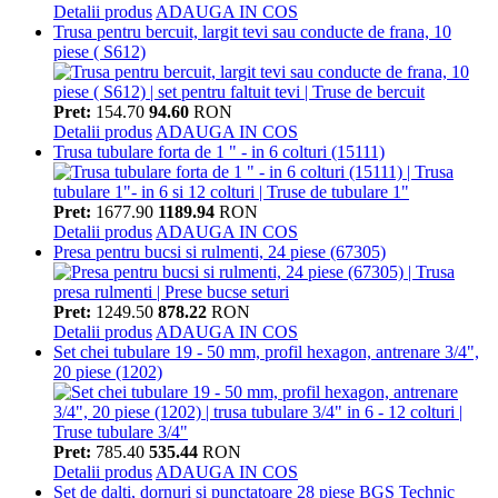
Detalii produs
ADAUGA IN COS
Trusa pentru bercuit, largit tevi sau conducte de frana, 10
piese ( S612)
Pret:
154.70
94.60
RON
Detalii produs
ADAUGA IN COS
Trusa tubulare forta de 1 " - in 6 colturi (15111)
Pret:
1677.90
1189.94
RON
Detalii produs
ADAUGA IN COS
Presa pentru bucsi si rulmenti, 24 piese (67305)
Pret:
1249.50
878.22
RON
Detalii produs
ADAUGA IN COS
Set chei tubulare 19 - 50 mm, profil hexagon, antrenare 3/4",
20 piese (1202)
Pret:
785.40
535.44
RON
Detalii produs
ADAUGA IN COS
Set de dalti, dornuri si punctatoare 28 piese BGS Technic