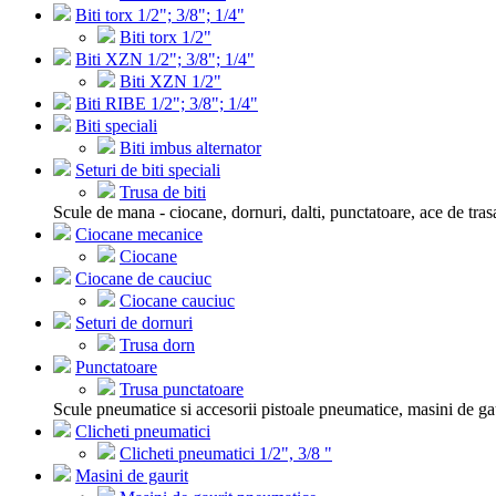
Biti torx 1/2"; 3/8"; 1/4"
Biti torx 1/2"
Biti XZN 1/2"; 3/8"; 1/4"
Biti XZN 1/2"
Biti RIBE 1/2"; 3/8"; 1/4"
Biti speciali
Biti imbus alternator
Seturi de biti speciali
Trusa de biti
Scule de mana - ciocane, dornuri, dalti, punctatoare, ace de tras
Ciocane mecanice
Ciocane
Ciocane de cauciuc
Ciocane cauciuc
Seturi de dornuri
Trusa dorn
Punctatoare
Trusa punctatoare
Scule pneumatice si accesorii pistoale pneumatice, masini de gau
Clicheti pneumatici
Clicheti pneumatici 1/2", 3/8 "
Masini de gaurit