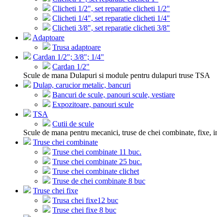
Clicheti 1/2", set reparatie clicheti 1/2"
Clicheti 1/4", set reparatie clicheti 1/4"
Clicheti 3/8", set reparatie clicheti 3/8"
Adaptoare
Trusa adaptoare
Cardan 1/2"; 3/8"; 1/4"
Cardan 1/2"
Scule de mana Dulapuri si module pentru dulapuri truse TSA
Dulap, carucior metalic, bancuri
Bancuri de scule, panouri scule, vestiare
Expozitoare, panouri scule
TSA
Cutii de scule
Scule de mana pentru mecanici, truse de chei combinate, fixe, i
Truse chei combinate
Truse chei combinate 11 buc.
Truse chei combinate 25 buc.
Truse chei combinate clichet
Truse de chei combinate 8 buc
Truse chei fixe
Trusa chei fixe12 buc
Truse chei fixe 8 buc