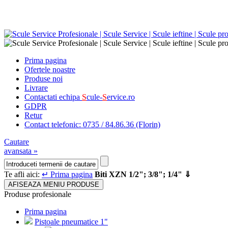
Prima pagina
Ofertele noastre
Produse noi
Livrare
Contactati echipa
S
cule-
S
ervice.ro
GDPR
Retur
Contact telefonic: 0735 / 84.86.36 (Florin)
Cautare
avansata »
Te afli aici:
↵ Prima pagina
Biti XZN 1/2"; 3/8"; 1/4" ⇓
AFISEAZA MENIU PRODUSE
Produse profesionale
Prima pagina
Pistoale pneumatice 1"