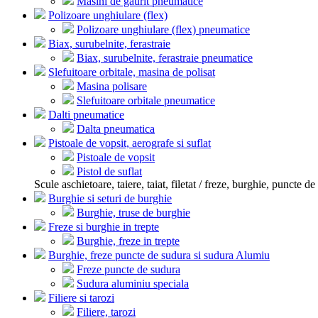
Masini de gaurit pneumatice
Polizoare unghiulare (flex)
Polizoare unghiulare (flex) pneumatice
Biax, surubelnite, ferastraie
Biax, surubelnite, ferastraie pneumatice
Slefuitoare orbitale, masina de polisat
Masina polisare
Slefuitoare orbitale pneumatice
Dalti pneumatice
Dalta pneumatica
Pistoale de vopsit, aerografe si suflat
Pistoale de vopsit
Pistol de suflat
Scule aschietoare, taiere, taiat, filetat / freze, burghie, puncte de 
Burghie si seturi de burghie
Burghie, truse de burghie
Freze si burghie in trepte
Burghie, freze in trepte
Burghie, freze puncte de sudura si sudura Alumiu
Freze puncte de sudura
Sudura aluminiu speciala
Filiere si tarozi
Filiere, tarozi