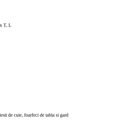
x T, L
sti de cuie, foarfeci de tabla si gard