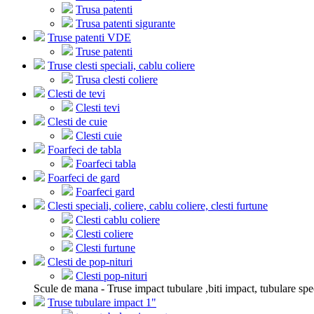
Trusa patenti
Trusa patenti sigurante
Truse patenti VDE
Truse patenti
Truse clesti speciali, cablu coliere
Trusa clesti coliere
Clesti de tevi
Clesti tevi
Clesti de cuie
Clesti cuie
Foarfeci de tabla
Foarfeci tabla
Foarfeci de gard
Foarfeci gard
Clesti speciali, coliere, cablu coliere, clesti furtune
Clesti cablu coliere
Clesti coliere
Clesti furtune
Clesti de pop-nituri
Clesti pop-nituri
Scule de mana - Truse impact tubulare ,biti impact, tubulare spe
Truse tubulare impact 1"