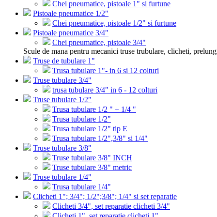
Chei pneumatice, pistoale 1" si furtune
Pistoale pneumatice 1/2"
Chei pneumatice, pistoale 1/2" si furtune
Pistoale pneumatice 3/4"
Chei pneumatice, pistoale 3/4"
Scule de mana pentru mecanici truse trubulare, clicheti, prelung
Truse de tubulare 1"
Trusa tubulare 1"- in 6 si 12 colturi
Truse tubulare 3/4"
trusa tubulare 3/4" in 6 - 12 colturi
Truse tubulare 1/2"
Trusa tubulare 1/2 " + 1/4 "
Trusa tubulare 1/2"
Trusa tubulare 1/2" tip E
Trusa tubulare 1/2",3/8" si 1/4"
Truse tubulare 3/8"
Truse tubulare 3/8" INCH
Truse tubulare 3/8" metric
Truse tubulare 1/4"
Trusa tubulare 1/4"
Clicheti 1"; 3/4"; 1/2";3/8"; 1/4" si set reparatie
Clicheti 3/4", set reparatie clicheti 3/4"
Clicheti 1", set reparatie clicheti 1"