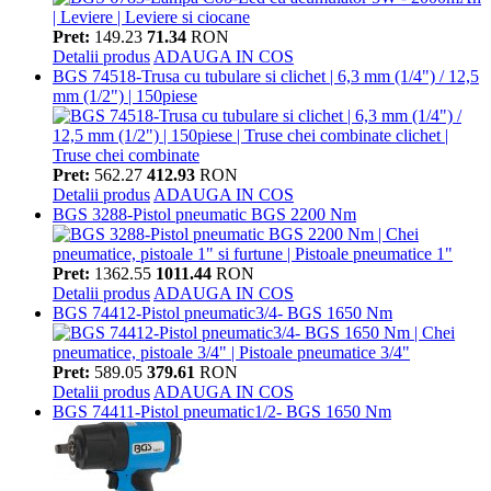
Pret:
149.23
71.34
RON
Detalii produs
ADAUGA IN COS
BGS 74518-Trusa cu tubulare si clichet | 6,3 mm (1/4") / 12,5
mm (1/2") | 150piese
Pret:
562.27
412.93
RON
Detalii produs
ADAUGA IN COS
BGS 3288-Pistol pneumatic BGS 2200 Nm
Pret:
1362.55
1011.44
RON
Detalii produs
ADAUGA IN COS
BGS 74412-Pistol pneumatic3/4- BGS 1650 Nm
Pret:
589.05
379.61
RON
Detalii produs
ADAUGA IN COS
BGS 74411-Pistol pneumatic1/2- BGS 1650 Nm