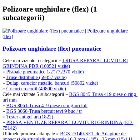
Polizoare unghiulare (flex) (1
subcategorii)
Polizoare unghiulare (flex) pneumatice
Cele mai vizitate 5 categorii
»
TRUSA REPARAT LOVITURI
GRINDINA PDR (100521 vizite)
»
Pistoale pneumatice 1/2" (72370 vizite)
»
Truse distributie (59357 vizite)
»
Dulap, carucior metalic, bancuri (50802 vizite)
»
Cricuri crocodil (49800 vizite)
Cele mai vizitate 5 subcategorii
»
BGS 8045-Trusa 419 piese o-ring-
uri mm
»
BGS 8061-Trusa 419 piese o-ring-uri toli
»
BGS 3060-Trusa bercuit tevi 9 buc / tr
»
Tester antigel art.(1822)
»
PRESA VENTUZE REPARAT LOVITURI GRINDINA (ED-
75142)
Ultimele produse adaugate
»
BGS 25140-SET de Adaptore de
impact și de articulații universale | 6,3 mm (1/4") - 25 mm (1") | 11