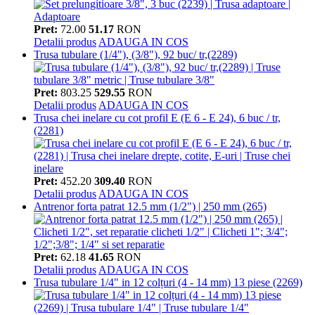
Pret:
72.00
51.17
RON
Detalii produs
ADAUGA IN COS
Trusa tubulare (1/4"), (3/8"), 92 buc/ tr,(2289)
Pret:
803.25
529.55
RON
Detalii produs
ADAUGA IN COS
Trusa chei inelare cu cot profil E (E 6 - E 24), 6 buc / tr,
(2281)
Pret:
452.20
309.40
RON
Detalii produs
ADAUGA IN COS
Antrenor forta patrat 12.5 mm (1/2") | 250 mm (265)
Pret:
62.18
41.65
RON
Detalii produs
ADAUGA IN COS
Trusa tubulare 1/4" in 12 colțuri (4 - 14 mm) 13 piese (2269)