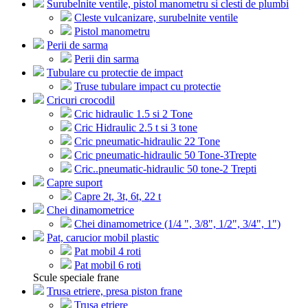
Surubelnite ventile, pistol manometru si clesti de plumbi
Cleste vulcanizare, surubelnite ventile
Pistol manometru
Perii de sarma
Perii din sarma
Tubulare cu protectie de impact
Truse tubulare impact cu protectie
Cricuri crocodil
Cric hidraulic 1.5 si 2 Tone
Cric Hidraulic 2.5 t si 3 tone
Cric pneumatic-hidraulic 22 Tone
Cric pneumatic-hidraulic 50 Tone-3Trepte
Cric..pneumatic-hidraulic 50 tone-2 Trepti
Capre suport
Capre 2t, 3t, 6t, 22 t
Chei dinamometrice
Chei dinamometrice (1/4 ", 3/8", 1/2", 3/4", 1")
Pat, carucior mobil plastic
Pat mobil 4 roti
Pat mobil 6 roti
Scule speciale frane
Trusa etriere, presa piston frane
Trusa etriere