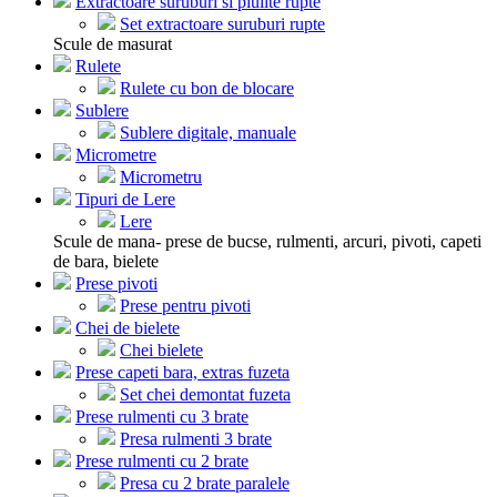
Extractoare suruburi si piulite rupte
Set extractoare suruburi rupte
Scule de masurat
Rulete
Rulete cu bon de blocare
Sublere
Sublere digitale, manuale
Micrometre
Micrometru
Tipuri de Lere
Lere
Scule de mana- prese de bucse, rulmenti, arcuri, pivoti, capeti
de bara, bielete
Prese pivoti
Prese pentru pivoti
Chei de bielete
Chei bielete
Prese capeti bara, extras fuzeta
Set chei demontat fuzeta
Prese rulmenti cu 3 brate
Presa rulmenti 3 brate
Prese rulmenti cu 2 brate
Presa cu 2 brate paralele