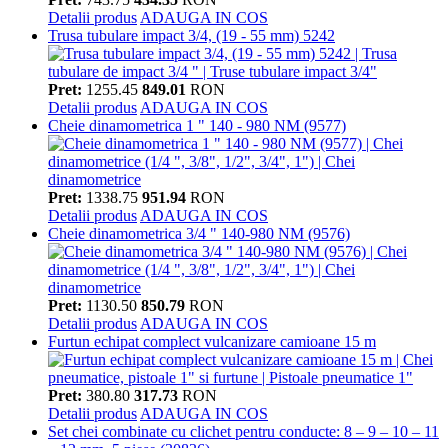
Detalii produs
ADAUGA IN COS
Trusa tubulare impact 3/4, (19 - 55 mm) 5242
Pret:
1255.45
849.01
RON
Detalii produs
ADAUGA IN COS
Cheie dinamometrica 1 " 140 - 980 NM (9577)
Pret:
1338.75
951.94
RON
Detalii produs
ADAUGA IN COS
Cheie dinamometrica 3/4 " 140-980 NM (9576)
Pret:
1130.50
850.79
RON
Detalii produs
ADAUGA IN COS
Furtun echipat complect vulcanizare camioane 15 m
Pret:
380.80
317.73
RON
Detalii produs
ADAUGA IN COS
Set chei combinate cu clichet pentru conducte: 8 – 9 – 10 – 11