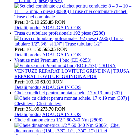
– 12 mm, 5 piese (30836)
Pret:
345.10
255.85
RON
Detalii produs
ADAUGA IN COS
Trusa cu tubulare profesionale 192 piese (2286)
Pret:
1011.50
565.25
RON
Detalii produs
ADAUGA IN COS
Ventuze mici Premium 4 buc (ED-6253)
Pret:
109.30
63.01
RON
Detalii produs
ADAUGA IN COS
Cheie cu clichet pentru montat schele, 17 x 19 mm (307)
Pret:
351.05
273.70
RON
Detalii produs
ADAUGA IN COS
Cheie dinamometrica 1/2 " 60-340 Nm (2806)