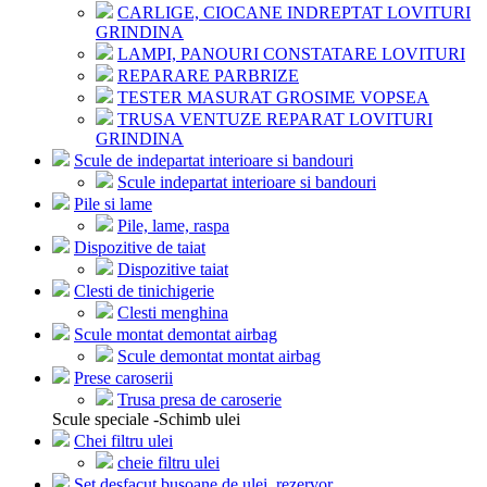
CARLIGE, CIOCANE INDREPTAT LOVITURI
GRINDINA
LAMPI, PANOURI CONSTATARE LOVITURI
REPARARE PARBRIZE
TESTER MASURAT GROSIME VOPSEA
TRUSA VENTUZE REPARAT LOVITURI
GRINDINA
Scule de indepartat interioare si bandouri
Scule indepartat interioare si bandouri
Pile si lame
Pile, lame, raspa
Dispozitive de taiat
Dispozitive taiat
Clesti de tinichigerie
Clesti menghina
Scule montat demontat airbag
Scule demontat montat airbag
Prese caroserii
Trusa presa de caroserie
Scule speciale -Schimb ulei
Chei filtru ulei
cheie filtru ulei
Set desfacut busoane de ulei, rezervor