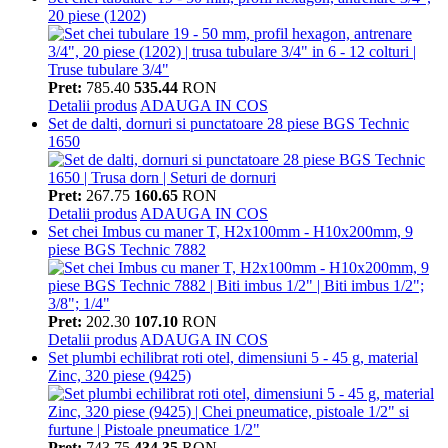
20 piese (1202)
Pret:
785.40
535.44
RON
Detalii produs
ADAUGA IN COS
Set de dalti, dornuri si punctatoare 28 piese BGS Technic
1650
Pret:
267.75
160.65
RON
Detalii produs
ADAUGA IN COS
Set chei Imbus cu maner T, H2x100mm - H10x200mm, 9
piese BGS Technic 7882
Pret:
202.30
107.10
RON
Detalii produs
ADAUGA IN COS
Set plumbi echilibrat roti otel, dimensiuni 5 - 45 g, material
Zinc, 320 piese (9425)
Pret:
743.75
434.35
RON