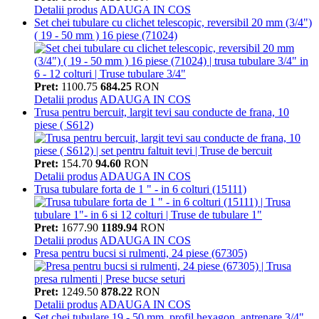
Detalii produs
ADAUGA IN COS
Set chei tubulare cu clichet telescopic, reversibil 20 mm (3/4")
( 19 - 50 mm ) 16 piese (71024)
Pret:
1100.75
684.25
RON
Detalii produs
ADAUGA IN COS
Trusa pentru bercuit, largit tevi sau conducte de frana, 10
piese ( S612)
Pret:
154.70
94.60
RON
Detalii produs
ADAUGA IN COS
Trusa tubulare forta de 1 " - in 6 colturi (15111)
Pret:
1677.90
1189.94
RON
Detalii produs
ADAUGA IN COS
Presa pentru bucsi si rulmenti, 24 piese (67305)
Pret:
1249.50
878.22
RON
Detalii produs
ADAUGA IN COS
Set chei tubulare 19 - 50 mm, profil hexagon, antrenare 3/4",