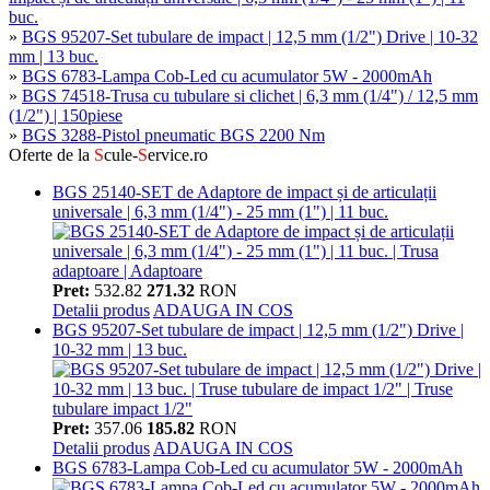
buc.
»
BGS 95207-Set tubulare de impact | 12,5 mm (1/2") Drive | 10-32
mm | 13 buc.
»
BGS 6783-Lampa Cob-Led cu acumulator 5W - 2000mAh
»
BGS 74518-Trusa cu tubulare si clichet | 6,3 mm (1/4") / 12,5 mm
(1/2") | 150piese
»
BGS 3288-Pistol pneumatic BGS 2200 Nm
Oferte de la
S
cule-
S
ervice.ro
BGS 25140-SET de Adaptore de impact și de articulații
universale | 6,3 mm (1/4") - 25 mm (1") | 11 buc.
Pret:
532.82
271.32
RON
Detalii produs
ADAUGA IN COS
BGS 95207-Set tubulare de impact | 12,5 mm (1/2") Drive |
10-32 mm | 13 buc.
Pret:
357.06
185.82
RON
Detalii produs
ADAUGA IN COS
BGS 6783-Lampa Cob-Led cu acumulator 5W - 2000mAh