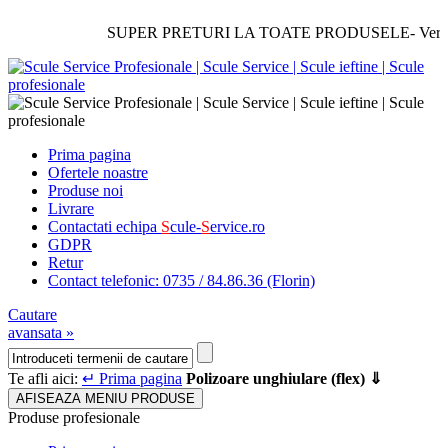
SUPER PRETURI LA TOATE PRODUSELE- Verificati s
Prima pagina
Ofertele noastre
Produse noi
Livrare
Contactati echipa
S
cule-
S
ervice.ro
GDPR
Retur
Contact telefonic: 0735 / 84.86.36 (Florin)
Cautare
avansata »
Te afli aici:
↵ Prima pagina
Polizoare unghiulare (flex) ⇓
AFISEAZA MENIU PRODUSE
Produse profesionale