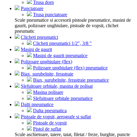
Trusa dorn
Punctatoare
Trusa punctatoare
Scule pneumatice si accesorii pistoale pneumatice, masini de
gaurit, polizoare unghiulare, pistoale de vopsit, clichet
pneumatic
Clicheti pneumatici
Clicheti pneumatici 1/2", 3/8 "
Masini de gaurit
Masini de gaurit pneumatice
Polizoare unghiulare (flex)
Polizoare unghiulare (flex) pneumatice
Biax, surubelnite, ferastraie
Biax, surubelnite, ferastraie pneumatice
Slefuitoare orbitale, masina de polisat
Masina polisare
Slefuitoare orbitale pneumatice
Dalti pneumatice
Dalta pneumatica
Pistoale de vopsit, aerografe si suflat
Pistoale de vopsit
Pistol de suflat
Scule aschietoare, taiere, taiat, filetat / freze, burghie, puncte