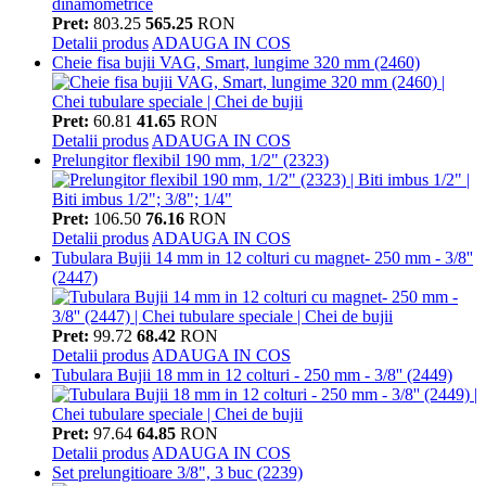
Pret:
803.25
565.25
RON
Detalii produs
ADAUGA IN COS
Cheie fisa bujii VAG, Smart, lungime 320 mm (2460)
Pret:
60.81
41.65
RON
Detalii produs
ADAUGA IN COS
Prelungitor flexibil 190 mm, 1/2" (2323)
Pret:
106.50
76.16
RON
Detalii produs
ADAUGA IN COS
Tubulara Bujii 14 mm in 12 colturi cu magnet- 250 mm - 3/8''
(2447)
Pret:
99.72
68.42
RON
Detalii produs
ADAUGA IN COS
Tubulara Bujii 18 mm in 12 colturi - 250 mm - 3/8'' (2449)
Pret:
97.64
64.85
RON
Detalii produs
ADAUGA IN COS
Set prelungitioare 3/8", 3 buc (2239)