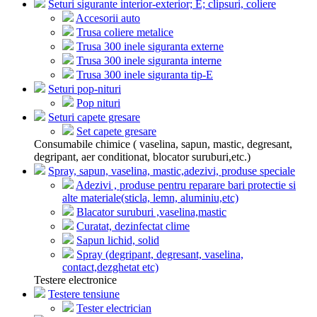
Seturi sigurante interior-exterior; E; clipsuri, coliere
Accesorii auto
Trusa coliere metalice
Trusa 300 inele siguranta externe
Trusa 300 inele siguranta interne
Trusa 300 inele siguranta tip-E
Seturi pop-nituri
Pop nituri
Seturi capete gresare
Set capete gresare
Consumabile chimice ( vaselina, sapun, mastic, degresant,
degripant, aer conditionat, blocator suruburi,etc.)
Spray, sapun, vaselina, mastic,adezivi, produse speciale
Adezivi , produse pentru reparare bari protectie si
alte materiale(sticla, lemn, aluminiu,etc)
Blacator suruburi ,vaselina,mastic
Curatat, dezinfectat clime
Sapun lichid, solid
Spray (degripant, degresant, vaselina,
contact,dezghetat etc)
Testere electronice
Testere tensiune
Tester electrician