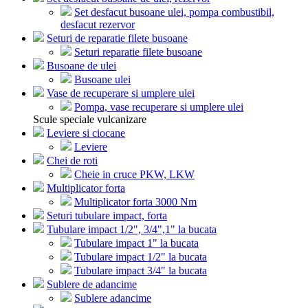
Set desfacut busoane ulei, pompa combustibil,
desfacut rezervor
Seturi de reparatie filete busoane
Seturi reparatie filete busoane
Busoane de ulei
Busoane ulei
Vase de recuperare si umplere ulei
Pompa, vase recuperare si umplere ulei
Scule speciale vulcanizare
Leviere si ciocane
Leviere
Chei de roti
Cheie in cruce PKW, LKW
Multiplicator forta
Multiplicator forta 3000 Nm
Seturi tubulare impact, forta
Tubulare impact 1/2", 3/4",1" la bucata
Tubulare impact 1" la bucata
Tubulare impact 1/2" la bucata
Tubulare impact 3/4" la bucata
Sublere de adancime
Sublere adancime