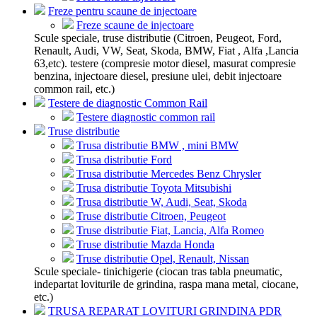
Freze pentru scaune de injectoare
Freze scaune de injectoare
Scule speciale, truse distributie (Citroen, Peugeot, Ford,
Renault, Audi, VW, Seat, Skoda, BMW, Fiat , Alfa ,Lancia
63,etc). testere (compresie motor diesel, masurat compresie
benzina, injectoare diesel, presiune ulei, debit injectoare
common rail, etc.)
Testere de diagnostic Common Rail
Testere diagnostic common rail
Truse distributie
Trusa distributie BMW , mini BMW
Trusa distributie Ford
Trusa distributie Mercedes Benz Chrysler
Trusa distributie Toyota Mitsubishi
Trusa distributie W, Audi, Seat, Skoda
Truse distributie Citroen, Peugeot
Truse distributie Fiat, Lancia, Alfa Romeo
Truse distributie Mazda Honda
Truse distributie Opel, Renault, Nissan
Scule speciale- tinichigerie (ciocan tras tabla pneumatic,
indepartat loviturile de grindina, raspa mana metal, ciocane,
etc.)
TRUSA REPARAT LOVITURI GRINDINA PDR