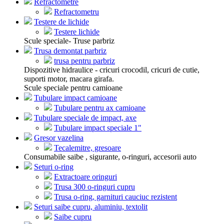
Refractometre
Refractometru
Testere de lichide
Testere lichide
Scule speciale- Truse parbriz
Trusa demontat parbriz
trusa pentru parbriz
Dispozitive hidraulice - cricuri crocodil, cricuri de cutie,
suporti motor, macara girafa.
Scule speciale pentru camioane
Tubulare impact camioane
Tubulare pentru ax camioane
Tubulare speciale de impact, axe
Tubulare impact speciale 1"
Gresor vazelina
Tecalemitre, gresoare
Consumabile saibe , sigurante, o-ringuri, accesorii auto
Seturi o-ring
Extractoare oringuri
Trusa 300 o-ringuri cupru
Trusa o-ring, garnituri cauciuc rezistent
Seturi saibe cupru, aluminiu, textolit
Saibe cupru