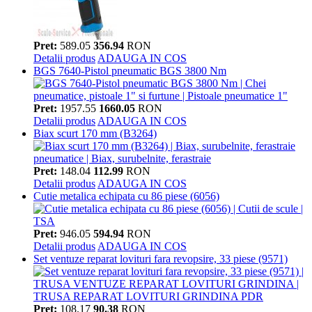
Pret:
589.05
356.94
RON
Detalii produs
ADAUGA IN COS
BGS 7640-Pistol pneumatic BGS 3800 Nm
Pret:
1957.55
1660.05
RON
Detalii produs
ADAUGA IN COS
Biax scurt 170 mm (B3264)
Pret:
148.04
112.99
RON
Detalii produs
ADAUGA IN COS
Cutie metalica echipata cu 86 piese (6056)
Pret:
946.05
594.94
RON
Detalii produs
ADAUGA IN COS
Set ventuze reparat lovituri fara revopsire, 33 piese (9571)
Pret:
108.17
90.38
RON