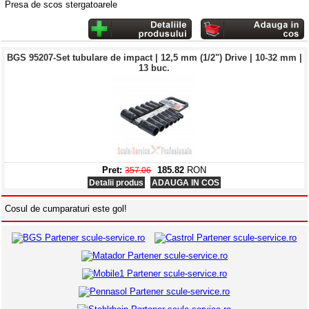
Presa de scos stergatoarele
BGS 95207-Set tubulare de impact | 12,5 mm (1/2") Drive | 10-32 mm |
13 buc.
Pret:
185.82
RON
357.06
Detalii produs
ADAUGA IN COS
BGS 6783-Lampa Cob-Led cu acumulator 5W - 2000mAh
Cosul de cumparaturi este gol!
Pret:
71.34
RON
149.23
Detalii produs
ADAUGA IN COS