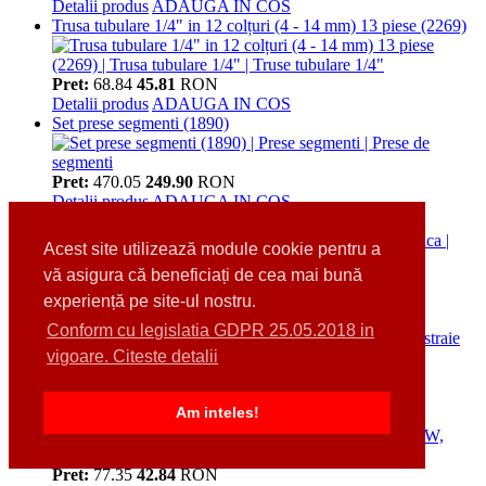
Detalii produs
ADAUGA IN COS
Trusa tubulare 1/4" in 12 colțuri (4 - 14 mm) 13 piese (2269)
Pret:
68.84
45.81
RON
Detalii produs
ADAUGA IN COS
Set prese segmenti (1890)
Pret:
470.05
249.90
RON
Detalii produs
ADAUGA IN COS
Dalta dreapta 25 x 250 mm ( 1698)
Acest site utilizează module cookie pentru a
vă asigura că beneficiați de cea mai bună
Pret:
77.35
41.65
RON
Detalii produs
ADAUGA IN COS
experiență pe site-ul nostru.
Foarfeca taiat tabla pe stanga, 260 mm,(1680)
Conform cu legislatia GDPR 25.05.2018 in
vigoare. Citeste detalii
Pret:
101.15
71.40
RON
Detalii produs
ADAUGA IN COS
Am inteles!
Cheie de roti 17+19 mm (1510)
Pret:
77.35
42.84
RON