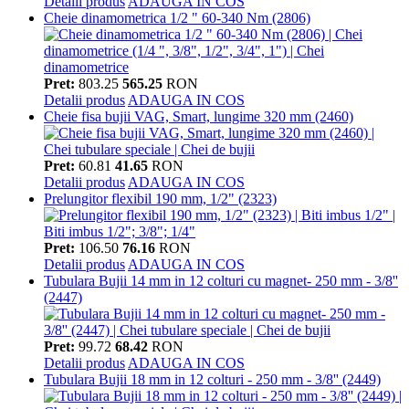
Detalii produs
ADAUGA IN COS
Cheie dinamometrica 1/2 " 60-340 Nm (2806)
Pret:
803.25
565.25
RON
Detalii produs
ADAUGA IN COS
Cheie fisa bujii VAG, Smart, lungime 320 mm (2460)
Pret:
60.81
41.65
RON
Detalii produs
ADAUGA IN COS
Prelungitor flexibil 190 mm, 1/2" (2323)
Pret:
106.50
76.16
RON
Detalii produs
ADAUGA IN COS
Tubulara Bujii 14 mm in 12 colturi cu magnet- 250 mm - 3/8''
(2447)
Pret:
99.72
68.42
RON
Detalii produs
ADAUGA IN COS
Tubulara Bujii 18 mm in 12 colturi - 250 mm - 3/8'' (2449)