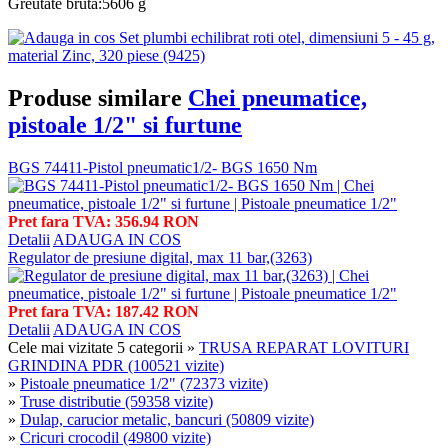
Greutate brută:5606 g
Produse similare
Chei pneumatice,
pistoale 1/2" si furtune
BGS 74411-Pistol pneumatic1/2- BGS 1650 Nm
Pret fara TVA: 356.94 RON
Detalii
ADAUGA IN COS
Regulator de presiune digital, max 11 bar,(3263)
Pret fara TVA: 187.42 RON
Detalii
ADAUGA IN COS
Cele mai vizitate 5 categorii
»
TRUSA REPARAT LOVITURI
GRINDINA PDR (100521 vizite)
»
Pistoale pneumatice 1/2" (72373 vizite)
»
Truse distributie (59358 vizite)
»
Dulap, carucior metalic, bancuri (50809 vizite)
»
Cricuri crocodil (49800 vizite)