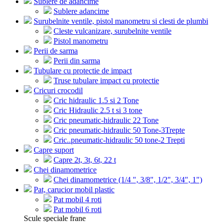
Sublere de adancime
Sublere adancime
Surubelnite ventile, pistol manometru si clesti de plumbi
Cleste vulcanizare, surubelnite ventile
Pistol manometru
Perii de sarma
Perii din sarma
Tubulare cu protectie de impact
Truse tubulare impact cu protectie
Cricuri crocodil
Cric hidraulic 1.5 si 2 Tone
Cric Hidraulic 2.5 t si 3 tone
Cric pneumatic-hidraulic 22 Tone
Cric pneumatic-hidraulic 50 Tone-3Trepte
Cric..pneumatic-hidraulic 50 tone-2 Trepti
Capre suport
Capre 2t, 3t, 6t, 22 t
Chei dinamometrice
Chei dinamometrice (1/4 ", 3/8", 1/2", 3/4", 1")
Pat, carucior mobil plastic
Pat mobil 4 roti
Pat mobil 6 roti
Scule speciale frane