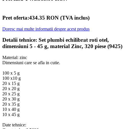
Pret oferta:434.35 RON (TVA inclus)
Doresc mai multe informatii despre acest produs
Detalii tehnice: Set plumbi echilibrat roti otel,
dimensiuni 5 - 45 g, material Zinc, 320 piese (9425)
Material: zinc
Dimensiuni care se afla in cutie.
100 x 5 g
100 x10 g
20 x 15 g
20 x 20 g
20 x 25 g
20 x 30 g
20 x 35 g
10 x 40 g
10 x 45 g
Date tehnice: