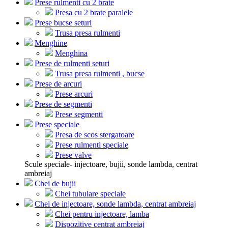
Prese rulmenti cu 2 brate
Presa cu 2 brate paralele
Prese bucse seturi
Trusa presa rulmenti
Menghine
Menghina
Prese de rulmenti seturi
Trusa presa rulmenti , bucse
Prese de arcuri
Prese arcuri
Prese de segmenti
Prese segmenti
Prese speciale
Presa de scos stergatoare
Prese rulmenti speciale
Prese valve
Scule speciale- injectoare, bujii, sonde lambda, centrat
ambreiaj
Chei de bujii
Chei tubulare speciale
Chei de injectoare, sonde lambda, centrat ambreiaj
Chei pentru injectoare, lamba
Dispozitive centrat ambreiaj