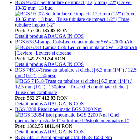
BGS 95207-Set tubulare de impact | 12,5 mm (1/2") Drive |
10-32 mm | 13 buc.
Pret:
357.06
185.82
RON
Detalii produs
ADAUGA IN COS
BGS 6783-Lampa Cob-Led cu acumulator 5W - 2000mAh
Pret:
149.23
71.34
RON
Detalii produs
ADAUGA IN COS
BGS 74518-Trusa cu tubulare si clichet | 6,3 mm (1/4") / 12,5
mm (1/2") | 150piese
Pret:
562.27
412.93
RON
Detalii produs
ADAUGA IN COS
BGS 3288-Pistol pneumatic BGS 2200 Nm
Pret:
1362.55
1011.44
RON
Detalii produs
ADAUGA IN COS
BGS 74412-Pistol pneumatic3/4- BGS 1650 Nm