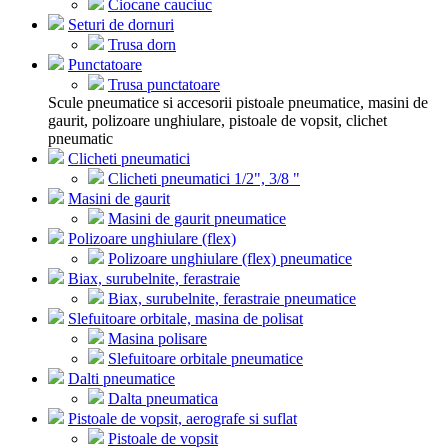
Ciocane cauciuc
Seturi de dornuri
Trusa dorn
Punctatoare
Trusa punctatoare
Scule pneumatice si accesorii pistoale pneumatice, masini de
gaurit, polizoare unghiulare, pistoale de vopsit, clichet
pneumatic
Clicheti pneumatici
Clicheti pneumatici 1/2", 3/8 "
Masini de gaurit
Masini de gaurit pneumatice
Polizoare unghiulare (flex)
Polizoare unghiulare (flex) pneumatice
Biax, surubelnite, ferastraie
Biax, surubelnite, ferastraie pneumatice
Slefuitoare orbitale, masina de polisat
Masina polisare
Slefuitoare orbitale pneumatice
Dalti pneumatice
Dalta pneumatica
Pistoale de vopsit, aerografe si suflat
Pistoale de vopsit