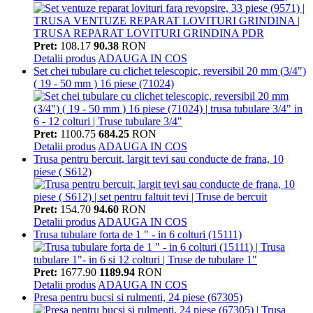
Pret:
108.17
90.38
RON
Detalii produs
ADAUGA IN COS
Set chei tubulare cu clichet telescopic, reversibil 20 mm (3/4")
( 19 - 50 mm ) 16 piese (71024)
Pret:
1100.75
684.25
RON
Detalii produs
ADAUGA IN COS
Trusa pentru bercuit, largit tevi sau conducte de frana, 10
piese ( S612)
Pret:
154.70
94.60
RON
Detalii produs
ADAUGA IN COS
Trusa tubulare forta de 1 " - in 6 colturi (15111)
Pret:
1677.90
1189.94
RON
Detalii produs
ADAUGA IN COS
Presa pentru bucsi si rulmenti, 24 piese (67305)