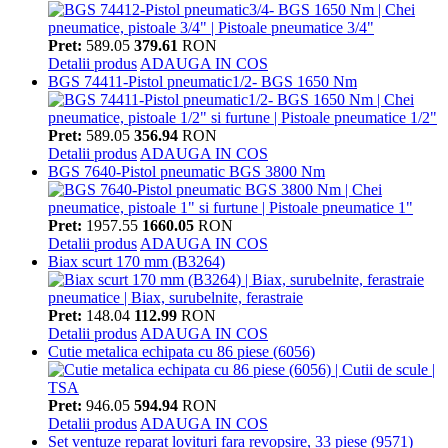
Pret:
589.05
379.61
RON
Detalii produs
ADAUGA IN COS
BGS 74411-Pistol pneumatic1/2- BGS 1650 Nm
Pret:
589.05
356.94
RON
Detalii produs
ADAUGA IN COS
BGS 7640-Pistol pneumatic BGS 3800 Nm
Pret:
1957.55
1660.05
RON
Detalii produs
ADAUGA IN COS
Biax scurt 170 mm (B3264)
Pret:
148.04
112.99
RON
Detalii produs
ADAUGA IN COS
Cutie metalica echipata cu 86 piese (6056)
Pret:
946.05
594.94
RON
Detalii produs
ADAUGA IN COS
Set ventuze reparat lovituri fara revopsire, 33 piese (9571)