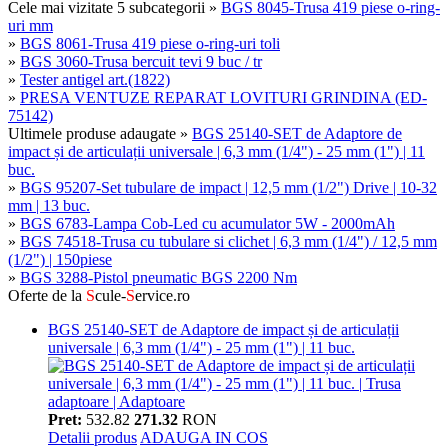
Cele mai vizitate 5 subcategorii
»
BGS 8045-Trusa 419 piese o-ring-
uri mm
»
BGS 8061-Trusa 419 piese o-ring-uri toli
»
BGS 3060-Trusa bercuit tevi 9 buc / tr
»
Tester antigel art.(1822)
»
PRESA VENTUZE REPARAT LOVITURI GRINDINA (ED-
75142)
Ultimele produse adaugate
»
BGS 25140-SET de Adaptore de
impact și de articulații universale | 6,3 mm (1/4") - 25 mm (1") | 11
buc.
»
BGS 95207-Set tubulare de impact | 12,5 mm (1/2") Drive | 10-32
mm | 13 buc.
»
BGS 6783-Lampa Cob-Led cu acumulator 5W - 2000mAh
»
BGS 74518-Trusa cu tubulare si clichet | 6,3 mm (1/4") / 12,5 mm
(1/2") | 150piese
»
BGS 3288-Pistol pneumatic BGS 2200 Nm
Oferte de la
S
cule-
S
ervice.ro
BGS 25140-SET de Adaptore de impact și de articulații
universale | 6,3 mm (1/4") - 25 mm (1") | 11 buc.
Pret:
532.82
271.32
RON
Detalii produs
ADAUGA IN COS