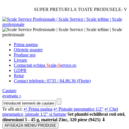
SUPER PRETURI LA TOATE PRODUSELE- Verificati
Prima pagina
Ofertele noastre
Produse noi
Livrare
Contactati echipa
S
cule-
S
ervice.ro
GDPR
Retur
Contact telefonic: 0735 / 84.86.36 (Florin)
Cautare
avansata »
Te afli aici:
↵ Prima pagina
↵ Pistoale pneumatice 1/2"
↵ Chei
pneumatice, pistoale 1/2" si furtune
Set plumbi echilibrat roti otel,
dimensiuni 5 - 45 g, material Zinc, 320 piese (9425) ⇓
AFISEAZA MENIU PRODUSE