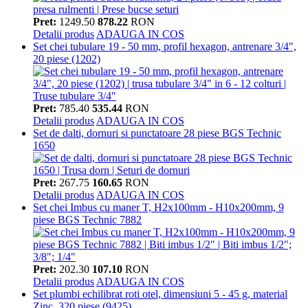
Pret:
1249.50
878.22
RON
Detalii produs
ADAUGA IN COS
Set chei tubulare 19 - 50 mm, profil hexagon, antrenare 3/4",
20 piese (1202)
Pret:
785.40
535.44
RON
Detalii produs
ADAUGA IN COS
Set de dalti, dornuri si punctatoare 28 piese BGS Technic
1650
Pret:
267.75
160.65
RON
Detalii produs
ADAUGA IN COS
Set chei Imbus cu maner T, H2x100mm - H10x200mm, 9
piese BGS Technic 7882
Pret:
202.30
107.10
RON
Detalii produs
ADAUGA IN COS
Set plumbi echilibrat roti otel, dimensiuni 5 - 45 g, material
Zinc, 320 piese (9425)