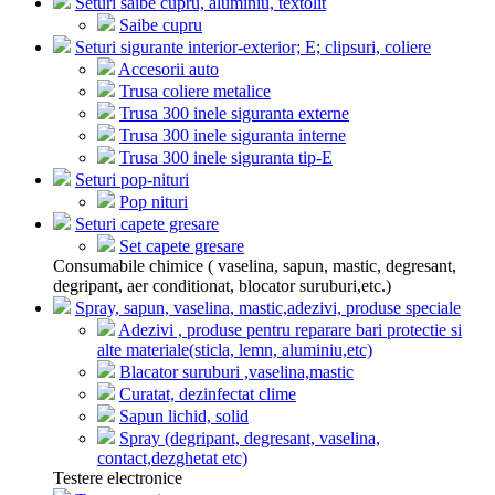
Seturi saibe cupru, aluminiu, textolit
Saibe cupru
Seturi sigurante interior-exterior; E; clipsuri, coliere
Accesorii auto
Trusa coliere metalice
Trusa 300 inele siguranta externe
Trusa 300 inele siguranta interne
Trusa 300 inele siguranta tip-E
Seturi pop-nituri
Pop nituri
Seturi capete gresare
Set capete gresare
Consumabile chimice ( vaselina, sapun, mastic, degresant,
degripant, aer conditionat, blocator suruburi,etc.)
Spray, sapun, vaselina, mastic,adezivi, produse speciale
Adezivi , produse pentru reparare bari protectie si
alte materiale(sticla, lemn, aluminiu,etc)
Blacator suruburi ,vaselina,mastic
Curatat, dezinfectat clime
Sapun lichid, solid
Spray (degripant, degresant, vaselina,
contact,dezghetat etc)
Testere electronice