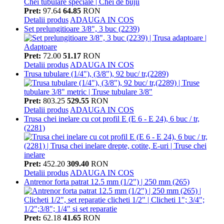
Pret:
97.64
64.85
RON
Detalii produs
ADAUGA IN COS
Set prelungitioare 3/8", 3 buc (2239)
Pret:
72.00
51.17
RON
Detalii produs
ADAUGA IN COS
Trusa tubulare (1/4"), (3/8"), 92 buc/ tr,(2289)
Pret:
803.25
529.55
RON
Detalii produs
ADAUGA IN COS
Trusa chei inelare cu cot profil E (E 6 - E 24), 6 buc / tr,
(2281)
Pret:
452.20
309.40
RON
Detalii produs
ADAUGA IN COS
Antrenor forta patrat 12.5 mm (1/2") | 250 mm (265)
Pret:
62.18
41.65
RON