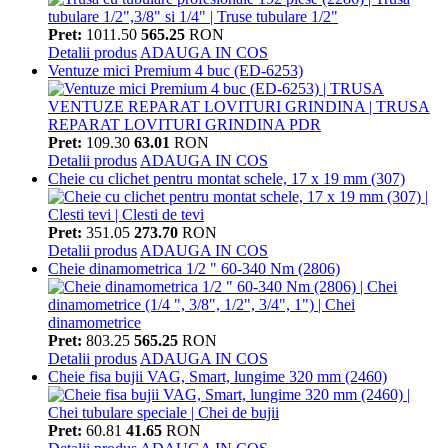
Pret:
1011.50
565.25
RON
Detalii produs
ADAUGA IN COS
Ventuze mici Premium 4 buc (ED-6253)
Pret:
109.30
63.01
RON
Detalii produs
ADAUGA IN COS
Cheie cu clichet pentru montat schele, 17 x 19 mm (307)
Pret:
351.05
273.70
RON
Detalii produs
ADAUGA IN COS
Cheie dinamometrica 1/2 " 60-340 Nm (2806)
Pret:
803.25
565.25
RON
Detalii produs
ADAUGA IN COS
Cheie fisa bujii VAG, Smart, lungime 320 mm (2460)
Pret:
60.81
41.65
RON