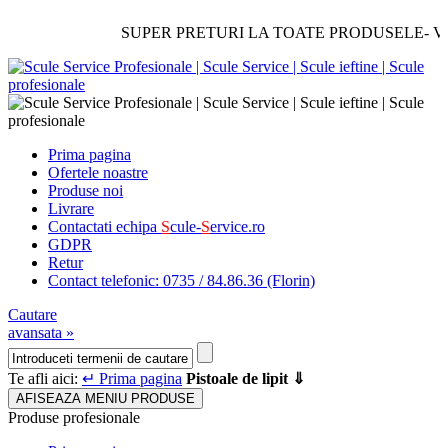
SUPER PRETURI LA TOATE PRODUSELE- Verificati
Prima pagina
Ofertele noastre
Produse noi
Livrare
Contactati echipa
S
cule-
S
ervice.ro
GDPR
Retur
Contact telefonic: 0735 / 84.86.36 (Florin)
Cautare
avansata »
Te afli aici:
↵ Prima pagina
Pistoale de lipit ⇓
AFISEAZA MENIU PRODUSE
Produse profesionale