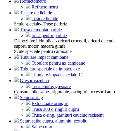
Refractometre
Refractometru
Testere de lichide
Testere lichide
Scule speciale- Truse parbriz
Trusa demontat parbriz
trusa pentru parbriz
Dispozitive hidraulice - cricuri crocodil, cricuri de cutie,
suporti motor, macara girafa.
Scule speciale pentru camioane
Tubulare impact camioane
Tubulare pentru ax camioane
Tubulare speciale de impact, axe
Tubulare impact speciale 1"
Gresor vazelina
Tecalemitre, gresoare
Consumabile saibe , sigurante, o-ringuri, accesorii auto
Seturi o-ring
Extractoare oringuri
Trusa 300 o-ringuri cupru
Trusa o-ring, garnituri cauciuc rezistent
Seturi saibe cupru, aluminiu, textolit
Saibe cupru