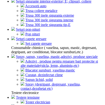
Seturi sigurante interior-exterior; E; clipsuri, coliere
Accesorii auto
Trusa coliere metalice
Trusa 300 inele siguranta externe
Trusa 300 inele siguranta interne
Trusa 300 inele siguranta tip-E
Seturi pop-nituri
Pop nituri
Seturi capete gresare
Set capete gresare
Consumabile chimice ( vaselina, sapun, mastic, degresant,
degripant, aer conditionat, blocator suruburi,etc.)
Spray, sapun, vaselina, mastic,adezivi, produse speciale
Adezivi , produse pentru reparare bari protectie si
alte materiale(sticla, lemn, aluminiu,etc)
Blacator suruburi ,vaselina,mastic
Curatat, dezinfectat clime
Sapun lichid, solid
Spray (degripant, degresant, vaselina,
contact,dezghetat etc)
Testere electronice
Testere tensiune
Tester electrician