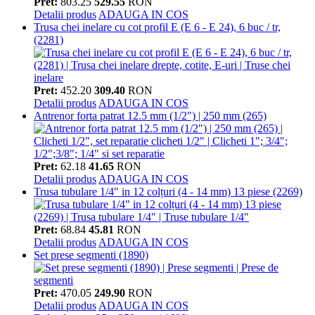
Pret:
803.25
529.55
RON
Detalii produs
ADAUGA IN COS
Trusa chei inelare cu cot profil E (E 6 - E 24), 6 buc / tr,
(2281)
Pret:
452.20
309.40
RON
Detalii produs
ADAUGA IN COS
Antrenor forta patrat 12.5 mm (1/2") | 250 mm (265)
Pret:
62.18
41.65
RON
Detalii produs
ADAUGA IN COS
Trusa tubulare 1/4" in 12 colțuri (4 - 14 mm) 13 piese (2269)
Pret:
68.84
45.81
RON
Detalii produs
ADAUGA IN COS
Set prese segmenti (1890)
Pret:
470.05
249.90
RON
Detalii produs
ADAUGA IN COS