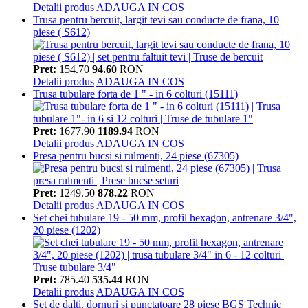
Detalii produs
ADAUGA IN COS
Trusa pentru bercuit, largit tevi sau conducte de frana, 10
piese ( S612)
Pret:
154.70
94.60
RON
Detalii produs
ADAUGA IN COS
Trusa tubulare forta de 1 " - in 6 colturi (15111)
Pret:
1677.90
1189.94
RON
Detalii produs
ADAUGA IN COS
Presa pentru bucsi si rulmenti, 24 piese (67305)
Pret:
1249.50
878.22
RON
Detalii produs
ADAUGA IN COS
Set chei tubulare 19 - 50 mm, profil hexagon, antrenare 3/4",
20 piese (1202)
Pret:
785.40
535.44
RON
Detalii produs
ADAUGA IN COS
Set de dalti, dornuri si punctatoare 28 piese BGS Technic