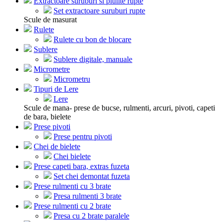
Extractoare suruburi si piulite rupte
Set extractoare suruburi rupte
Scule de masurat
Rulete
Rulete cu bon de blocare
Sublere
Sublere digitale, manuale
Micrometre
Micrometru
Tipuri de Lere
Lere
Scule de mana- prese de bucse, rulmenti, arcuri, pivoti, capeti
de bara, bielete
Prese pivoti
Prese pentru pivoti
Chei de bielete
Chei bielete
Prese capeti bara, extras fuzeta
Set chei demontat fuzeta
Prese rulmenti cu 3 brate
Presa rulmenti 3 brate
Prese rulmenti cu 2 brate
Presa cu 2 brate paralele