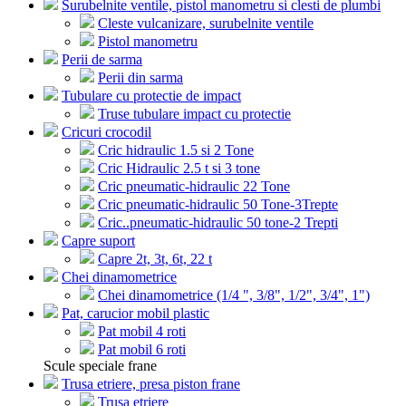
Surubelnite ventile, pistol manometru si clesti de plumbi
Cleste vulcanizare, surubelnite ventile
Pistol manometru
Perii de sarma
Perii din sarma
Tubulare cu protectie de impact
Truse tubulare impact cu protectie
Cricuri crocodil
Cric hidraulic 1.5 si 2 Tone
Cric Hidraulic 2.5 t si 3 tone
Cric pneumatic-hidraulic 22 Tone
Cric pneumatic-hidraulic 50 Tone-3Trepte
Cric..pneumatic-hidraulic 50 tone-2 Trepti
Capre suport
Capre 2t, 3t, 6t, 22 t
Chei dinamometrice
Chei dinamometrice (1/4 ", 3/8", 1/2", 3/4", 1")
Pat, carucior mobil plastic
Pat mobil 4 roti
Pat mobil 6 roti
Scule speciale frane
Trusa etriere, presa piston frane
Trusa etriere