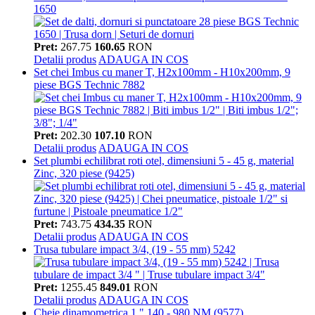
1650
Pret:
267.75
160.65
RON
Detalii produs
ADAUGA IN COS
Set chei Imbus cu maner T, H2x100mm - H10x200mm, 9
piese BGS Technic 7882
Pret:
202.30
107.10
RON
Detalii produs
ADAUGA IN COS
Set plumbi echilibrat roti otel, dimensiuni 5 - 45 g, material
Zinc, 320 piese (9425)
Pret:
743.75
434.35
RON
Detalii produs
ADAUGA IN COS
Trusa tubulare impact 3/4, (19 - 55 mm) 5242
Pret:
1255.45
849.01
RON
Detalii produs
ADAUGA IN COS
Cheie dinamometrica 1 " 140 - 980 NM (9577)