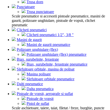
Trusa dorn
Punctatoare
Trusa punctatoare
Scule pneumatice si accesorii pistoale pneumatice, masini de
gaurit, polizoare unghiulare, pistoale de vopsit, clichet
pneumatic
Clicheti pneumatici
Clicheti pneumatici 1/2", 3/8 "
Masini de gaurit
Masini de gaurit pneumatice
Polizoare unghiulare (flex)
Polizoare unghiulare (flex) pneumatice
Biax, surubelnite, ferastraie
Biax, surubelnite, ferastraie pneumatice
Slefuitoare orbitale, masina de polisat
Masina polisare
Slefuitoare orbitale pneumatice
Dalti pneumatice
Dalta pneumatica
Pistoale de vopsit, aerografe si suflat
Pistoale de vopsit
Pistol de suflat
Scule aschietoare, taiere, taiat, filetat / freze, burghie, puncte