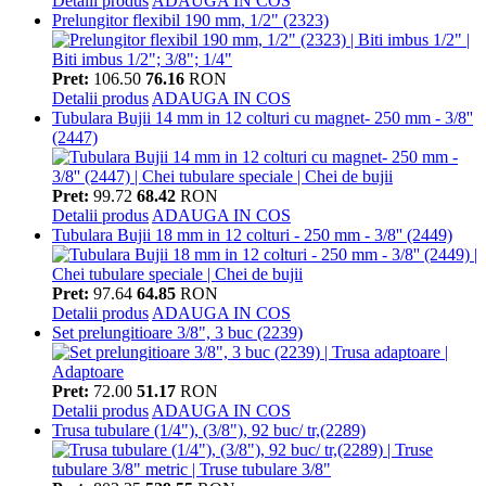
Detalii produs
ADAUGA IN COS
Prelungitor flexibil 190 mm, 1/2" (2323)
Pret:
106.50
76.16
RON
Detalii produs
ADAUGA IN COS
Tubulara Bujii 14 mm in 12 colturi cu magnet- 250 mm - 3/8''
(2447)
Pret:
99.72
68.42
RON
Detalii produs
ADAUGA IN COS
Tubulara Bujii 18 mm in 12 colturi - 250 mm - 3/8'' (2449)
Pret:
97.64
64.85
RON
Detalii produs
ADAUGA IN COS
Set prelungitioare 3/8", 3 buc (2239)
Pret:
72.00
51.17
RON
Detalii produs
ADAUGA IN COS
Trusa tubulare (1/4"), (3/8"), 92 buc/ tr,(2289)