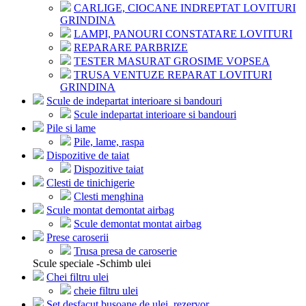
CARLIGE, CIOCANE INDREPTAT LOVITURI
GRINDINA
LAMPI, PANOURI CONSTATARE LOVITURI
REPARARE PARBRIZE
TESTER MASURAT GROSIME VOPSEA
TRUSA VENTUZE REPARAT LOVITURI
GRINDINA
Scule de indepartat interioare si bandouri
Scule indepartat interioare si bandouri
Pile si lame
Pile, lame, raspa
Dispozitive de taiat
Dispozitive taiat
Clesti de tinichigerie
Clesti menghina
Scule montat demontat airbag
Scule demontat montat airbag
Prese caroserii
Trusa presa de caroserie
Scule speciale -Schimb ulei
Chei filtru ulei
cheie filtru ulei
Set desfacut busoane de ulei, rezervor