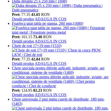
Dalta dreapta 25 x 250 mm ( 1698)
Pret:
77.35
41.65
RON
Detalii produs
ADAUGA IN COS
Foarfeca taiat tabla pe stanga, 260 mm,(1680)
Pret:
101.15
71.40
RON
Detalii produs
ADAUGA IN COS
Cheie de roti 17+19 mm (1510)
Pret:
77.35
42.84
RON
Detalii produs
ADAUGA IN COS
Cheie speciala pentru diferite aplicatii, industrie, aviatie, aer
conditionat, sisteme de ventilatie (1469)
Pret:
124.95
82.23
RON
Detalii produs
ADAUGA IN COS
Cheie universala 2 pini intins curele de distributie, 180 mm,
(1463)