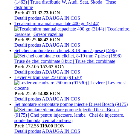
Pret:
47.01
32.73
RON
Detalii produs
ADAUGA IN COS
Tecalemitru manual capacitate 400 gr. (3144)
Pret:
89.25
68.42
RON
Detalii produs
ADAUGA IN COS
Set chei combinate cu clichet, 8-19 mm 7 piese (1596)
Pret:
232.05
157.67
RON
Detalii produs
ADAUGA IN COS
Levier vulcanizare 250 mm (91530)
Pret:
25.59
14.88
RON
Detalii produs
ADAUGA IN COS
Set montare /demontare pompe injectie Diesel Bosch (9175)
Pret:
172.55
119.00
RON
Detalii produs
ADAUGA IN COS