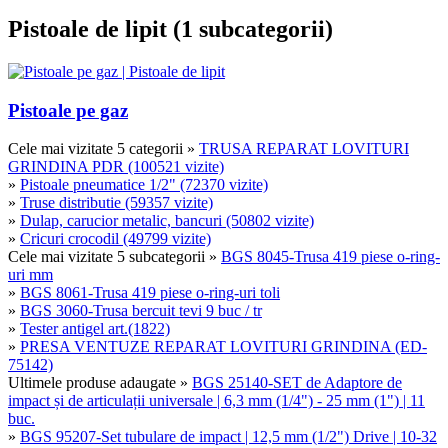
Pistoale de lipit (1 subcategorii)
Pistoale pe gaz
Cele mai vizitate 5 categorii
»
TRUSA REPARAT LOVITURI
GRINDINA PDR (100521 vizite)
»
Pistoale pneumatice 1/2" (72370 vizite)
»
Truse distributie (59357 vizite)
»
Dulap, carucior metalic, bancuri (50802 vizite)
»
Cricuri crocodil (49799 vizite)
Cele mai vizitate 5 subcategorii
»
BGS 8045-Trusa 419 piese o-ring-
uri mm
»
BGS 8061-Trusa 419 piese o-ring-uri toli
»
BGS 3060-Trusa bercuit tevi 9 buc / tr
»
Tester antigel art.(1822)
»
PRESA VENTUZE REPARAT LOVITURI GRINDINA (ED-
75142)
Ultimele produse adaugate
»
BGS 25140-SET de Adaptore de
impact și de articulații universale | 6,3 mm (1/4") - 25 mm (1") | 11
buc.
»
BGS 95207-Set tubulare de impact | 12,5 mm (1/2") Drive | 10-32