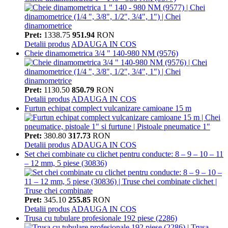
Pret:
1338.75
951.94
RON
Detalii produs
ADAUGA IN COS
Cheie dinamometrica 3/4 " 140-980 NM (9576)
Pret:
1130.50
850.79
RON
Detalii produs
ADAUGA IN COS
Furtun echipat complect vulcanizare camioane 15 m
Pret:
380.80
317.73
RON
Detalii produs
ADAUGA IN COS
Set chei combinate cu clichet pentru conducte: 8 – 9 – 10 – 11
– 12 mm, 5 piese (30836)
Pret:
345.10
255.85
RON
Detalii produs
ADAUGA IN COS
Trusa cu tubulare profesionale 192 piese (2286)