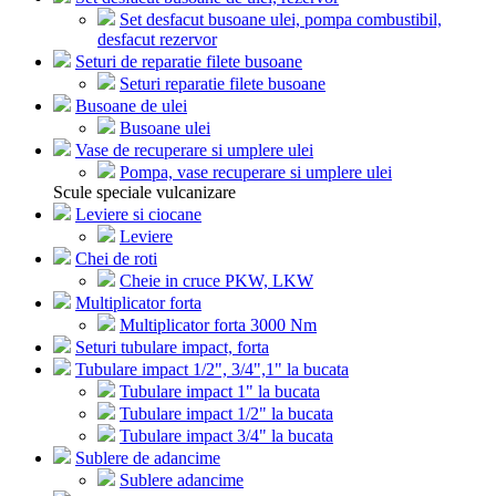
Set desfacut busoane ulei, pompa combustibil,
desfacut rezervor
Seturi de reparatie filete busoane
Seturi reparatie filete busoane
Busoane de ulei
Busoane ulei
Vase de recuperare si umplere ulei
Pompa, vase recuperare si umplere ulei
Scule speciale vulcanizare
Leviere si ciocane
Leviere
Chei de roti
Cheie in cruce PKW, LKW
Multiplicator forta
Multiplicator forta 3000 Nm
Seturi tubulare impact, forta
Tubulare impact 1/2", 3/4",1" la bucata
Tubulare impact 1" la bucata
Tubulare impact 1/2" la bucata
Tubulare impact 3/4" la bucata
Sublere de adancime
Sublere adancime