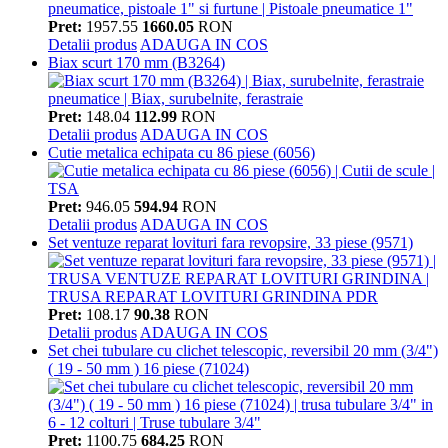
Pret:
1957.55
1660.05
RON
Detalii produs
ADAUGA IN COS
Biax scurt 170 mm (B3264)
Pret:
148.04
112.99
RON
Detalii produs
ADAUGA IN COS
Cutie metalica echipata cu 86 piese (6056)
Pret:
946.05
594.94
RON
Detalii produs
ADAUGA IN COS
Set ventuze reparat lovituri fara revopsire, 33 piese (9571)
Pret:
108.17
90.38
RON
Detalii produs
ADAUGA IN COS
Set chei tubulare cu clichet telescopic, reversibil 20 mm (3/4")
( 19 - 50 mm ) 16 piese (71024)
Pret:
1100.75
684.25
RON