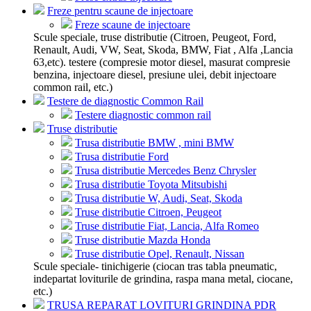
Freze pentru scaune de injectoare
Freze scaune de injectoare
Scule speciale, truse distributie (Citroen, Peugeot, Ford,
Renault, Audi, VW, Seat, Skoda, BMW, Fiat , Alfa ,Lancia
63,etc). testere (compresie motor diesel, masurat compresie
benzina, injectoare diesel, presiune ulei, debit injectoare
common rail, etc.)
Testere de diagnostic Common Rail
Testere diagnostic common rail
Truse distributie
Trusa distributie BMW , mini BMW
Trusa distributie Ford
Trusa distributie Mercedes Benz Chrysler
Trusa distributie Toyota Mitsubishi
Trusa distributie W, Audi, Seat, Skoda
Truse distributie Citroen, Peugeot
Truse distributie Fiat, Lancia, Alfa Romeo
Truse distributie Mazda Honda
Truse distributie Opel, Renault, Nissan
Scule speciale- tinichigerie (ciocan tras tabla pneumatic,
indepartat loviturile de grindina, raspa mana metal, ciocane,
etc.)
TRUSA REPARAT LOVITURI GRINDINA PDR