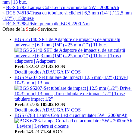
mm | 13 buc.
»
BGS 6783-Lampa Cob-Led cu acumulator 5W - 2000mAh
»
BGS 74518-Trusa cu tubulare si clichet | 6,3 mm (1/4") / 12,5 mm
(1/2") | 150piese
»
BGS 3288-Pistol pneumatic BGS 2200 Nm
Oferte de la
S
cule-
S
ervice.ro
BGS 25140-SET de Adaptore de impact și de articulații
universale | 6,3 mm (1/4") - 25 mm (1") | 11 buc.
Pret:
532.82
271.32
RON
Detalii produs
ADAUGA IN COS
BGS 95207-Set tubulare de impact | 12,5 mm (1/2") Drive |
10-32 mm | 13 buc.
Pret:
357.06
185.82
RON
Detalii produs
ADAUGA IN COS
BGS 6783-Lampa Cob-Led cu acumulator 5W - 2000mAh
Pret:
149.23
71.34
RON