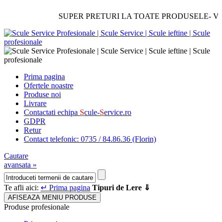
SUPER PRETURI LA TOATE PRODUSELE- Verificat
Prima pagina
Ofertele noastre
Produse noi
Livrare
Contactati echipa
S
cule-
S
ervice.ro
GDPR
Retur
Contact telefonic: 0735 / 84.86.36 (Florin)
Cautare
avansata »
Te afli aici:
↵ Prima pagina
Tipuri de Lere ⇓
AFISEAZA MENIU PRODUSE
Produse profesionale