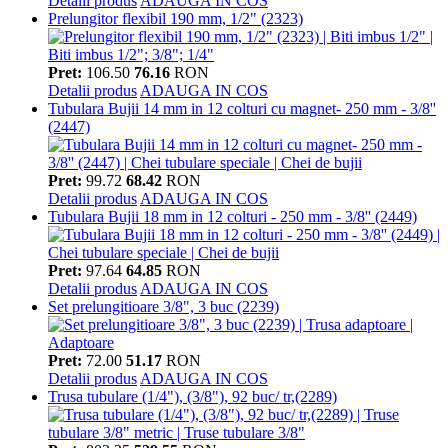
Detalii produs
ADAUGA IN COS
Prelungitor flexibil 190 mm, 1/2" (2323)
Pret:
106.50
76.16
RON
Detalii produs
ADAUGA IN COS
Tubulara Bujii 14 mm in 12 colturi cu magnet- 250 mm - 3/8''
(2447)
Pret:
99.72
68.42
RON
Detalii produs
ADAUGA IN COS
Tubulara Bujii 18 mm in 12 colturi - 250 mm - 3/8'' (2449)
Pret:
97.64
64.85
RON
Detalii produs
ADAUGA IN COS
Set prelungitioare 3/8", 3 buc (2239)
Pret:
72.00
51.17
RON
Detalii produs
ADAUGA IN COS
Trusa tubulare (1/4"), (3/8"), 92 buc/ tr,(2289)