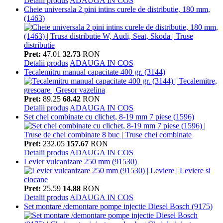
Detalii produs
ADAUGA IN COS
Cheie universala 2 pini intins curele de distributie, 180 mm,
(1463)
Pret:
47.01
32.73
RON
Detalii produs
ADAUGA IN COS
Tecalemitru manual capacitate 400 gr. (3144)
Pret:
89.25
68.42
RON
Detalii produs
ADAUGA IN COS
Set chei combinate cu clichet, 8-19 mm 7 piese (1596)
Pret:
232.05
157.67
RON
Detalii produs
ADAUGA IN COS
Levier vulcanizare 250 mm (91530)
Pret:
25.59
14.88
RON
Detalii produs
ADAUGA IN COS
Set montare /demontare pompe injectie Diesel Bosch (9175)