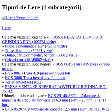
Tipuri de Lere (1 subcategorii)
Lere
Cele mai vizitate 5 categorii
»
TRUSA REPARAT LOVITURI
GRINDINA PDR (100524 vizite)
»
Pistoale pneumatice 1/2" (72373 vizite)
»
Truse distributie (59361 vizite)
»
Dulap, carucior metalic, bancuri (50812 vizite)
»
Cricuri crocodil (49802 vizite)
Cele mai vizitate 5 subcategorii
»
BGS 8045-Trusa 419 piese o-ring-
uri mm
»
BGS 8061-Trusa 419 piese o-ring-uri toli
»
BGS 3060-Trusa bercuit tevi 9 buc / tr
»
Tester antigel art.(1822)
»
PRESA VENTUZE REPARAT LOVITURI GRINDINA (ED-
75142)
Ultimele produse adaugate
»
BGS 25140-SET de Adaptore de
impact și de articulații universale | 6,3 mm (1/4") - 25 mm (1") | 11
buc.
»
BGS 95207-Set tubulare de impact | 12,5 mm (1/2") Drive | 10-32