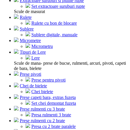
Extractoare suruburi si piulite rupte
Set extractoare suruburi rupte
Scule de masurat
Rulete
Rulete cu bon de blocare
Sublere
Sublere digitale, manuale
Micrometre
Micrometru
Tipuri de Lere
Lere
Scule de mana- prese de bucse, rulmenti, arcuri, pivoti, capeti
de bara, bielete
Prese pivoti
Prese pentru pivoti
Chei de bielete
Chei bielete
Prese capeti bara, extras fuzeta
Set chei demontat fuzeta
Prese rulmenti cu 3 brate
Presa rulmenti 3 brate
Prese rulmenti cu 2 brate
Presa cu 2 brate paralele