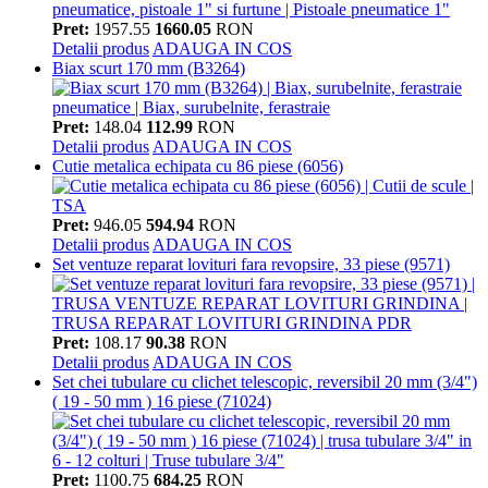
Pret:
1957.55
1660.05
RON
Detalii produs
ADAUGA IN COS
Biax scurt 170 mm (B3264)
Pret:
148.04
112.99
RON
Detalii produs
ADAUGA IN COS
Cutie metalica echipata cu 86 piese (6056)
Pret:
946.05
594.94
RON
Detalii produs
ADAUGA IN COS
Set ventuze reparat lovituri fara revopsire, 33 piese (9571)
Pret:
108.17
90.38
RON
Detalii produs
ADAUGA IN COS
Set chei tubulare cu clichet telescopic, reversibil 20 mm (3/4")
( 19 - 50 mm ) 16 piese (71024)
Pret:
1100.75
684.25
RON