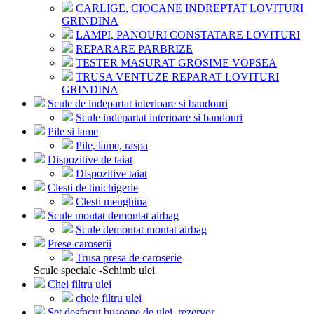
CARLIGE, CIOCANE INDREPTAT LOVITURI
GRINDINA
LAMPI, PANOURI CONSTATARE LOVITURI
REPARARE PARBRIZE
TESTER MASURAT GROSIME VOPSEA
TRUSA VENTUZE REPARAT LOVITURI
GRINDINA
Scule de indepartat interioare si bandouri
Scule indepartat interioare si bandouri
Pile si lame
Pile, lame, raspa
Dispozitive de taiat
Dispozitive taiat
Clesti de tinichigerie
Clesti menghina
Scule montat demontat airbag
Scule demontat montat airbag
Prese caroserii
Trusa presa de caroserie
Scule speciale -Schimb ulei
Chei filtru ulei
cheie filtru ulei
Set desfacut busoane de ulei, rezervor