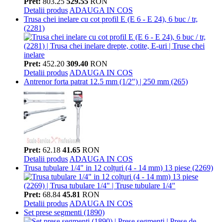
Pret:
803.25
529.55
RON
Detalii produs
ADAUGA IN COS
Trusa chei inelare cu cot profil E (E 6 - E 24), 6 buc / tr,
(2281)
Pret:
452.20
309.40
RON
Detalii produs
ADAUGA IN COS
Antrenor forta patrat 12.5 mm (1/2") | 250 mm (265)
Pret:
62.18
41.65
RON
Detalii produs
ADAUGA IN COS
Trusa tubulare 1/4" in 12 colțuri (4 - 14 mm) 13 piese (2269)
Pret:
68.84
45.81
RON
Detalii produs
ADAUGA IN COS
Set prese segmenti (1890)