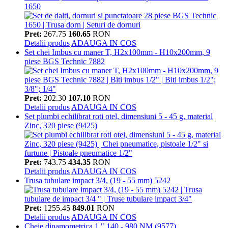
1650
Pret:
267.75
160.65
RON
Detalii produs
ADAUGA IN COS
Set chei Imbus cu maner T, H2x100mm - H10x200mm, 9
piese BGS Technic 7882
Pret:
202.30
107.10
RON
Detalii produs
ADAUGA IN COS
Set plumbi echilibrat roti otel, dimensiuni 5 - 45 g, material
Zinc, 320 piese (9425)
Pret:
743.75
434.35
RON
Detalii produs
ADAUGA IN COS
Trusa tubulare impact 3/4, (19 - 55 mm) 5242
Pret:
1255.45
849.01
RON
Detalii produs
ADAUGA IN COS
Cheie dinamometrica 1 " 140 - 980 NM (9577)