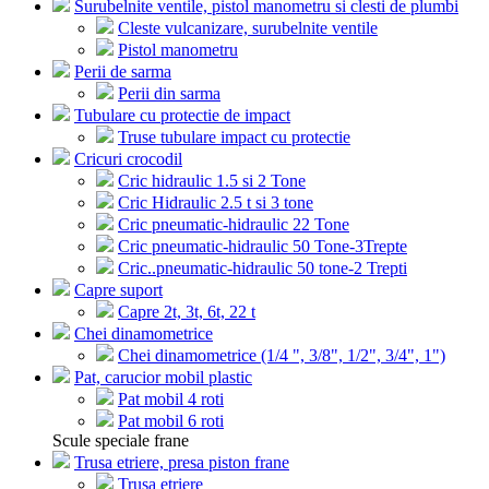
Surubelnite ventile, pistol manometru si clesti de plumbi
Cleste vulcanizare, surubelnite ventile
Pistol manometru
Perii de sarma
Perii din sarma
Tubulare cu protectie de impact
Truse tubulare impact cu protectie
Cricuri crocodil
Cric hidraulic 1.5 si 2 Tone
Cric Hidraulic 2.5 t si 3 tone
Cric pneumatic-hidraulic 22 Tone
Cric pneumatic-hidraulic 50 Tone-3Trepte
Cric..pneumatic-hidraulic 50 tone-2 Trepti
Capre suport
Capre 2t, 3t, 6t, 22 t
Chei dinamometrice
Chei dinamometrice (1/4 ", 3/8", 1/2", 3/4", 1")
Pat, carucior mobil plastic
Pat mobil 4 roti
Pat mobil 6 roti
Scule speciale frane
Trusa etriere, presa piston frane
Trusa etriere