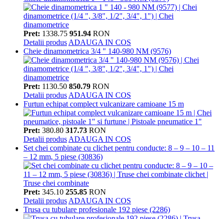
Pret:
1338.75
951.94
RON
Detalii produs
ADAUGA IN COS
Cheie dinamometrica 3/4 " 140-980 NM (9576)
Pret:
1130.50
850.79
RON
Detalii produs
ADAUGA IN COS
Furtun echipat complect vulcanizare camioane 15 m
Pret:
380.80
317.73
RON
Detalii produs
ADAUGA IN COS
Set chei combinate cu clichet pentru conducte: 8 – 9 – 10 – 11
– 12 mm, 5 piese (30836)
Pret:
345.10
255.85
RON
Detalii produs
ADAUGA IN COS
Trusa cu tubulare profesionale 192 piese (2286)