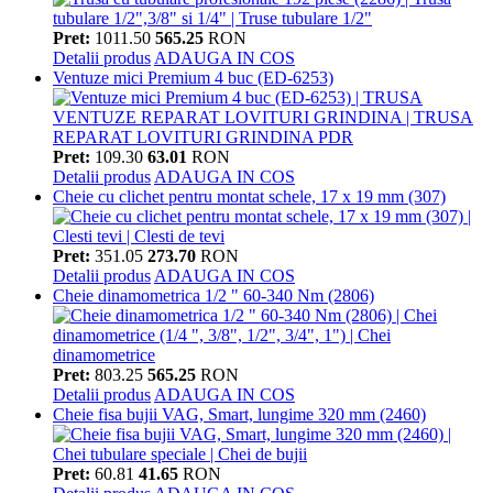
Pret:
1011.50
565.25
RON
Detalii produs
ADAUGA IN COS
Ventuze mici Premium 4 buc (ED-6253)
Pret:
109.30
63.01
RON
Detalii produs
ADAUGA IN COS
Cheie cu clichet pentru montat schele, 17 x 19 mm (307)
Pret:
351.05
273.70
RON
Detalii produs
ADAUGA IN COS
Cheie dinamometrica 1/2 " 60-340 Nm (2806)
Pret:
803.25
565.25
RON
Detalii produs
ADAUGA IN COS
Cheie fisa bujii VAG, Smart, lungime 320 mm (2460)
Pret:
60.81
41.65
RON