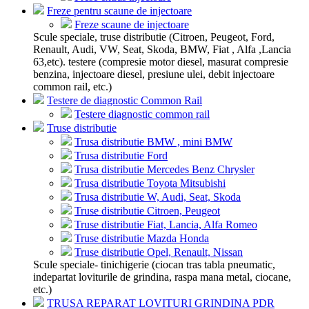
Freze pentru scaune de injectoare
Freze scaune de injectoare
Scule speciale, truse distributie (Citroen, Peugeot, Ford,
Renault, Audi, VW, Seat, Skoda, BMW, Fiat , Alfa ,Lancia
63,etc). testere (compresie motor diesel, masurat compresie
benzina, injectoare diesel, presiune ulei, debit injectoare
common rail, etc.)
Testere de diagnostic Common Rail
Testere diagnostic common rail
Truse distributie
Trusa distributie BMW , mini BMW
Trusa distributie Ford
Trusa distributie Mercedes Benz Chrysler
Trusa distributie Toyota Mitsubishi
Trusa distributie W, Audi, Seat, Skoda
Truse distributie Citroen, Peugeot
Truse distributie Fiat, Lancia, Alfa Romeo
Truse distributie Mazda Honda
Truse distributie Opel, Renault, Nissan
Scule speciale- tinichigerie (ciocan tras tabla pneumatic,
indepartat loviturile de grindina, raspa mana metal, ciocane,
etc.)
TRUSA REPARAT LOVITURI GRINDINA PDR