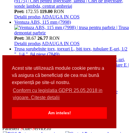
Pret:
172.55
119.00
RON
Detalii produs
ADAUGA IN COS
Ventuza ABS, 115 mm (7998)
Pret:
38.67
26.77
RON
Detalii produs
ADAUGA IN COS
Trusa surubelnite torx, torxuri L, biti torx, tubulare E-uri, 1/2
", 1/4 ", 84 piese (7849)
Acest site utilizează module cookie pentru a
vă asigura că beneficiați de cea mai bună
Pret:
743.75
458.15
RON
Detalii produs
ADAUGA IN COS
experiență pe site-ul nostru.
Set presa de interior rulmenti, 10 piese (7744)
Conform cu legislatia GDPR 25.05.2018 in
vigoare. Citeste detalii
Pret:
267.75
175.53
RON
Detalii produs
ADAUGA IN COS
Am inteles!
Cosul dumneavoastra de cumparaturi
Cosul de cumparaturi este gol!
Parteneri
S
cule-
S
ervice.ro