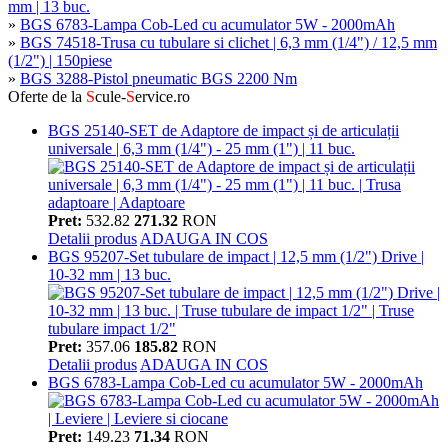
mm | 13 buc.
»
BGS 6783-Lampa Cob-Led cu acumulator 5W - 2000mAh
»
BGS 74518-Trusa cu tubulare si clichet | 6,3 mm (1/4") / 12,5 mm
(1/2") | 150piese
»
BGS 3288-Pistol pneumatic BGS 2200 Nm
Oferte de la
S
cule-
S
ervice.ro
BGS 25140-SET de Adaptore de impact și de articulații
universale | 6,3 mm (1/4") - 25 mm (1") | 11 buc.
Pret:
532.82
271.32
RON
Detalii produs
ADAUGA IN COS
BGS 95207-Set tubulare de impact | 12,5 mm (1/2") Drive |
10-32 mm | 13 buc.
Pret:
357.06
185.82
RON
Detalii produs
ADAUGA IN COS
BGS 6783-Lampa Cob-Led cu acumulator 5W - 2000mAh
Pret:
149.23
71.34
RON