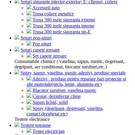
Seturi sigurante interior-exterior; E; clipsuri, coliere
Accesorii auto
Trusa coliere metalice
Trusa 300 inele siguranta externe
Trusa 300 inele siguranta interne
Trusa 300 inele siguranta tip-E
Seturi pop-nituri
Pop nituri
Seturi capete gresare
Set capete gresare
Consumabile chimice ( vaselina, sapun, mastic, degresant,
degripant, aer conditionat, blocator suruburi,etc.)
Spray, sapun, vaselina, mastic,adezivi, produse speciale
Adezivi , produse pentru reparare bari protectie si
alte materiale(sticla, lemn, aluminiu,etc)
Blacator suruburi ,vaselina,mastic
Curatat, dezinfectat clime
Sapun lichid, solid
Spray (degripant, degresant, vaselina,
contact,dezghetat etc)
Testere electronice
Testere tensiune
Tester electrician