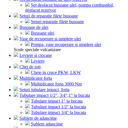
Set desfacut busoane ulei, pompa combustibil,
desfacut rezervor
Seturi de reparatie filete busoane
Seturi reparatie filete busoane
Busoane de ulei
Busoane ulei
Vase de recuperare si umplere ulei
Pompa, vase recuperare si umplere ulei
Scule speciale vulcanizare
Leviere si ciocane
Leviere
Chei de roti
Cheie in cruce PKW, LKW
Multiplicator forta
Multiplicator forta 3000 Nm
Seturi tubulare impact, forta
Tubulare impact 1/2", 3/4",1" la bucata
Tubulare impact 1" la bucata
Tubulare impact 1/2" la bucata
Tubulare impact 3/4" la bucata
Sublere de adancime
Sublere adancime