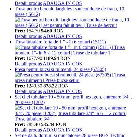
Detalii produs
ADAUGA IN COS
Trusa pentru bercuit, largit tevi sau conducte de frana, 10
piese ( S612)
Pret:
154.70
94.60
RON
Detalii produs
ADAUGA IN COS
Trusa tubulare forta de 1 " - in 6 colturi (15111)
Pret:
1677.90
1189.94
RON
Detalii produs
ADAUGA IN COS
Presa pentru bucsi si rulmenti, 24 piese (67305)
Pret:
1249.50
878.22
RON
Detalii produs
ADAUGA IN COS
Set chei tubulare 19 - 50 mm, profil hexagon, antrenare 3/4",
20 piese (1202)
Pret:
785.40
535.44
RON
Detalii produs
ADAUGA IN COS
Set de dalti, dornuri si punctatoare 28 piese BGS Technic