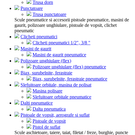
Trusa dorn
Punctatoare
Trusa punctatoare
Scule pneumatice si accesorii pistoale pneumatice, masini de
gaurit, polizoare unghiulare, pistoale de vopsit, clichet
pneumatic
Clicheti pneumatici
Clicheti pneumatici 1/2", 3/8 "
Masini de gaurit
Masini de gaurit pneumatice
Polizoare unghiulare (flex)
Polizoare unghiulare (flex) pneumatice
Biax, surubelnite, ferastraie
Biax, surubelnite, ferastraie pneumatice
Slefuitoare orbitale, masina de polisat
Masina polisare
Slefuitoare orbitale pneumatice
Dalti pneumatice
Dalta pneumatica
Pistoale de vopsit, aerografe si suflat
Pistoale de vopsit
Pistol de suflat
Scule aschietoare, taiere, taiat, filetat / freze, burghie, puncte