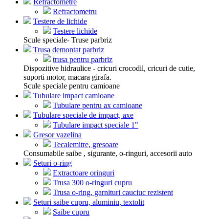
Refractometre
Refractometru
Testere de lichide
Testere lichide
Scule speciale- Truse parbriz
Trusa demontat parbriz
trusa pentru parbriz
Dispozitive hidraulice - cricuri crocodil, cricuri de cutie,
suporti motor, macara girafa.
Scule speciale pentru camioane
Tubulare impact camioane
Tubulare pentru ax camioane
Tubulare speciale de impact, axe
Tubulare impact speciale 1"
Gresor vazelina
Tecalemitre, gresoare
Consumabile saibe , sigurante, o-ringuri, accesorii auto
Seturi o-ring
Extractoare oringuri
Trusa 300 o-ringuri cupru
Trusa o-ring, garnituri cauciuc rezistent
Seturi saibe cupru, aluminiu, textolit
Saibe cupru