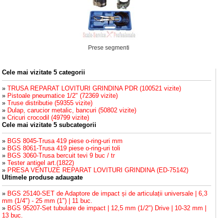
Prese segmenti
Cele mai vizitate 5 categorii
»
TRUSA REPARAT LOVITURI GRINDINA PDR (100521 vizite)
»
Pistoale pneumatice 1/2" (72369 vizite)
»
Truse distributie (59355 vizite)
»
Dulap, carucior metalic, bancuri (50802 vizite)
»
Cricuri crocodil (49799 vizite)
Cele mai vizitate 5 subcategorii
»
BGS 8045-Trusa 419 piese o-ring-uri mm
»
BGS 8061-Trusa 419 piese o-ring-uri toli
»
BGS 3060-Trusa bercuit tevi 9 buc / tr
»
Tester antigel art.(1822)
»
PRESA VENTUZE REPARAT LOVITURI GRINDINA (ED-75142)
Ultimele produse adaugate
»
BGS 25140-SET de Adaptore de impact și de articulații universale | 6,3
mm (1/4") - 25 mm (1") | 11 buc.
»
BGS 95207-Set tubulare de impact | 12,5 mm (1/2") Drive | 10-32 mm |
13 buc.