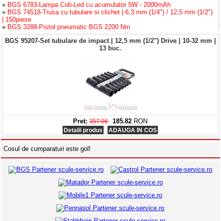
»
BGS 6783-Lampa Cob-Led cu acumulator 5W - 2000mAh
»
BGS 74518-Trusa cu tubulare si clichet | 6,3 mm (1/4") / 12,5 mm (1/2")
| 150piese
»
BGS 3288-Pistol pneumatic BGS 2200 Nm
BGS 95207-Set tubulare de impact | 12,5 mm (1/2") Drive | 10-32 mm |
13 buc.
Pret:
185.82
RON
357.06
Detalii produs
ADAUGA IN COS
BGS 6783-Lampa Cob-Led cu acumulator 5W - 2000mAh
Cosul de cumparaturi este gol!
Pret:
71.34
RON
149.23
Detalii produs
ADAUGA IN COS