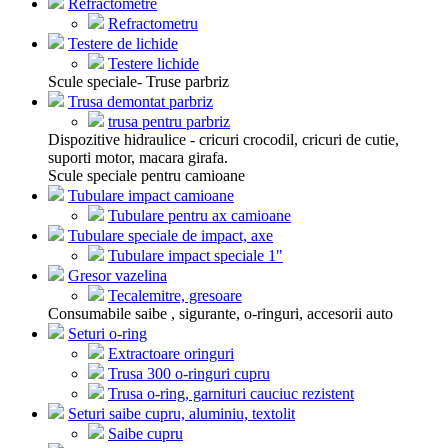
Refractometre
Refractometru
Testere de lichide
Testere lichide
Scule speciale- Truse parbriz
Trusa demontat parbriz
trusa pentru parbriz
Dispozitive hidraulice - cricuri crocodil, cricuri de cutie,
suporti motor, macara girafa.
Scule speciale pentru camioane
Tubulare impact camioane
Tubulare pentru ax camioane
Tubulare speciale de impact, axe
Tubulare impact speciale 1"
Gresor vazelina
Tecalemitre, gresoare
Consumabile saibe , sigurante, o-ringuri, accesorii auto
Seturi o-ring
Extractoare oringuri
Trusa 300 o-ringuri cupru
Trusa o-ring, garnituri cauciuc rezistent
Seturi saibe cupru, aluminiu, textolit
Saibe cupru