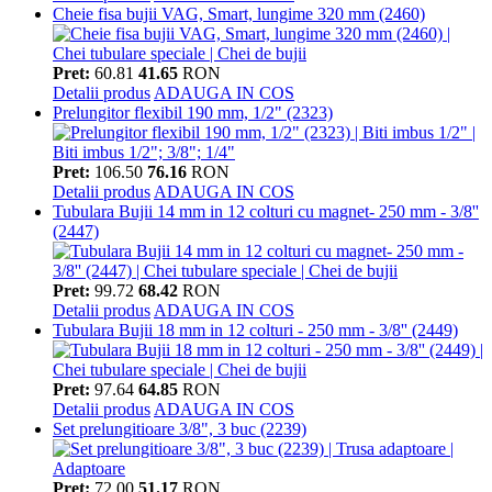
Cheie fisa bujii VAG, Smart, lungime 320 mm (2460)
Pret:
60.81
41.65
RON
Detalii produs
ADAUGA IN COS
Prelungitor flexibil 190 mm, 1/2" (2323)
Pret:
106.50
76.16
RON
Detalii produs
ADAUGA IN COS
Tubulara Bujii 14 mm in 12 colturi cu magnet- 250 mm - 3/8''
(2447)
Pret:
99.72
68.42
RON
Detalii produs
ADAUGA IN COS
Tubulara Bujii 18 mm in 12 colturi - 250 mm - 3/8'' (2449)
Pret:
97.64
64.85
RON
Detalii produs
ADAUGA IN COS
Set prelungitioare 3/8", 3 buc (2239)
Pret:
72.00
51.17
RON