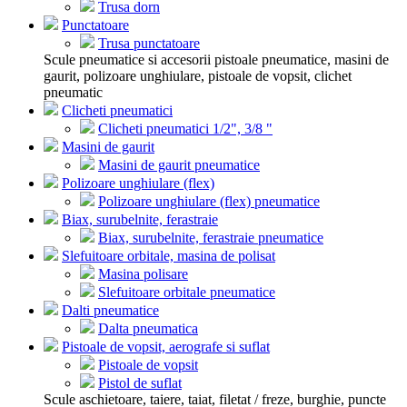
Trusa dorn
Punctatoare
Trusa punctatoare
Scule pneumatice si accesorii pistoale pneumatice, masini de
gaurit, polizoare unghiulare, pistoale de vopsit, clichet
pneumatic
Clicheti pneumatici
Clicheti pneumatici 1/2", 3/8 "
Masini de gaurit
Masini de gaurit pneumatice
Polizoare unghiulare (flex)
Polizoare unghiulare (flex) pneumatice
Biax, surubelnite, ferastraie
Biax, surubelnite, ferastraie pneumatice
Slefuitoare orbitale, masina de polisat
Masina polisare
Slefuitoare orbitale pneumatice
Dalti pneumatice
Dalta pneumatica
Pistoale de vopsit, aerografe si suflat
Pistoale de vopsit
Pistol de suflat
Scule aschietoare, taiere, taiat, filetat / freze, burghie, puncte