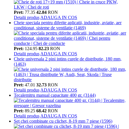
Pret:
77.35
42.84
RON
Detalii produs
ADAUGA IN COS
Cheie speciala pentru diferite aplicatii, industrie, aviatie, aer
conditionat, sisteme de ventilatie (1469)
Pret:
124.95
82.23
RON
Detalii produs
ADAUGA IN COS
Cheie universala 2 pini intins curele de distributie, 180 mm,
(1463)
Pret:
47.01
32.73
RON
Detalii produs
ADAUGA IN COS
Tecalemitru manual capacitate 400 gr. (3144)
Pret:
89.25
68.42
RON
Detalii produs
ADAUGA IN COS
Set chei combinate cu clichet, 8-19 mm 7 piese (1596)