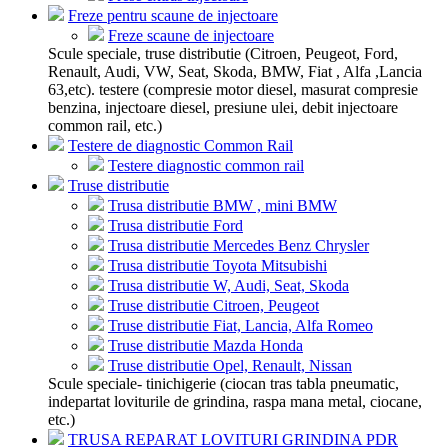
Freze pentru scaune de injectoare
Freze scaune de injectoare
Scule speciale, truse distributie (Citroen, Peugeot, Ford,
Renault, Audi, VW, Seat, Skoda, BMW, Fiat , Alfa ,Lancia
63,etc). testere (compresie motor diesel, masurat compresie
benzina, injectoare diesel, presiune ulei, debit injectoare
common rail, etc.)
Testere de diagnostic Common Rail
Testere diagnostic common rail
Truse distributie
Trusa distributie BMW , mini BMW
Trusa distributie Ford
Trusa distributie Mercedes Benz Chrysler
Trusa distributie Toyota Mitsubishi
Trusa distributie W, Audi, Seat, Skoda
Truse distributie Citroen, Peugeot
Truse distributie Fiat, Lancia, Alfa Romeo
Truse distributie Mazda Honda
Truse distributie Opel, Renault, Nissan
Scule speciale- tinichigerie (ciocan tras tabla pneumatic,
indepartat loviturile de grindina, raspa mana metal, ciocane,
etc.)
TRUSA REPARAT LOVITURI GRINDINA PDR