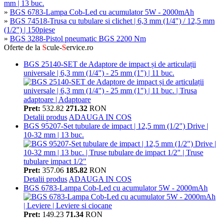
mm | 13 buc.
»
BGS 6783-Lampa Cob-Led cu acumulator 5W - 2000mAh
»
BGS 74518-Trusa cu tubulare si clichet | 6,3 mm (1/4") / 12,5 mm
(1/2") | 150piese
»
BGS 3288-Pistol pneumatic BGS 2200 Nm
Oferte de la
S
cule-
S
ervice.ro
BGS 25140-SET de Adaptore de impact și de articulații
universale | 6,3 mm (1/4") - 25 mm (1") | 11 buc.
Pret:
532.82
271.32
RON
Detalii produs
ADAUGA IN COS
BGS 95207-Set tubulare de impact | 12,5 mm (1/2") Drive |
10-32 mm | 13 buc.
Pret:
357.06
185.82
RON
Detalii produs
ADAUGA IN COS
BGS 6783-Lampa Cob-Led cu acumulator 5W - 2000mAh
Pret:
149.23
71.34
RON