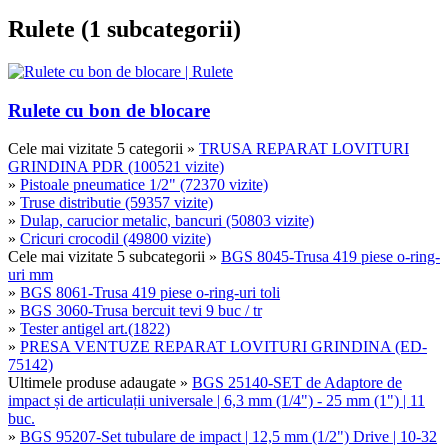
Rulete (1 subcategorii)
Rulete cu bon de blocare
Cele mai vizitate 5 categorii
»
TRUSA REPARAT LOVITURI
GRINDINA PDR (100521 vizite)
»
Pistoale pneumatice 1/2" (72370 vizite)
»
Truse distributie (59357 vizite)
»
Dulap, carucior metalic, bancuri (50803 vizite)
»
Cricuri crocodil (49800 vizite)
Cele mai vizitate 5 subcategorii
»
BGS 8045-Trusa 419 piese o-ring-
uri mm
»
BGS 8061-Trusa 419 piese o-ring-uri toli
»
BGS 3060-Trusa bercuit tevi 9 buc / tr
»
Tester antigel art.(1822)
»
PRESA VENTUZE REPARAT LOVITURI GRINDINA (ED-
75142)
Ultimele produse adaugate
»
BGS 25140-SET de Adaptore de
impact și de articulații universale | 6,3 mm (1/4") - 25 mm (1") | 11
buc.
»
BGS 95207-Set tubulare de impact | 12,5 mm (1/2") Drive | 10-32