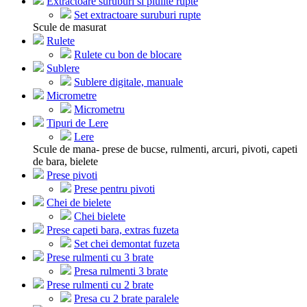
Extractoare suruburi si piulite rupte
Set extractoare suruburi rupte
Scule de masurat
Rulete
Rulete cu bon de blocare
Sublere
Sublere digitale, manuale
Micrometre
Micrometru
Tipuri de Lere
Lere
Scule de mana- prese de bucse, rulmenti, arcuri, pivoti, capeti
de bara, bielete
Prese pivoti
Prese pentru pivoti
Chei de bielete
Chei bielete
Prese capeti bara, extras fuzeta
Set chei demontat fuzeta
Prese rulmenti cu 3 brate
Presa rulmenti 3 brate
Prese rulmenti cu 2 brate
Presa cu 2 brate paralele