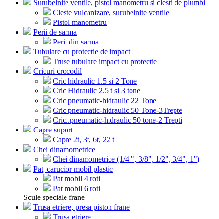
Surubelnite ventile, pistol manometru si clesti de plumbi
Cleste vulcanizare, surubelnite ventile
Pistol manometru
Perii de sarma
Perii din sarma
Tubulare cu protectie de impact
Truse tubulare impact cu protectie
Cricuri crocodil
Cric hidraulic 1.5 si 2 Tone
Cric Hidraulic 2.5 t si 3 tone
Cric pneumatic-hidraulic 22 Tone
Cric pneumatic-hidraulic 50 Tone-3Trepte
Cric..pneumatic-hidraulic 50 tone-2 Trepti
Capre suport
Capre 2t, 3t, 6t, 22 t
Chei dinamometrice
Chei dinamometrice (1/4 ", 3/8", 1/2", 3/4", 1")
Pat, carucior mobil plastic
Pat mobil 4 roti
Pat mobil 6 roti
Scule speciale frane
Trusa etriere, presa piston frane
Trusa etriere