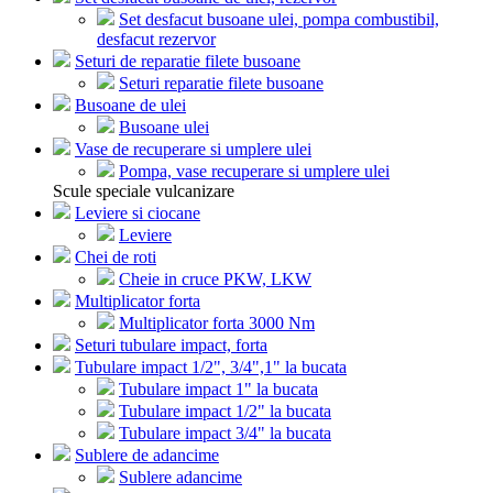
Set desfacut busoane ulei, pompa combustibil,
desfacut rezervor
Seturi de reparatie filete busoane
Seturi reparatie filete busoane
Busoane de ulei
Busoane ulei
Vase de recuperare si umplere ulei
Pompa, vase recuperare si umplere ulei
Scule speciale vulcanizare
Leviere si ciocane
Leviere
Chei de roti
Cheie in cruce PKW, LKW
Multiplicator forta
Multiplicator forta 3000 Nm
Seturi tubulare impact, forta
Tubulare impact 1/2", 3/4",1" la bucata
Tubulare impact 1" la bucata
Tubulare impact 1/2" la bucata
Tubulare impact 3/4" la bucata
Sublere de adancime
Sublere adancime