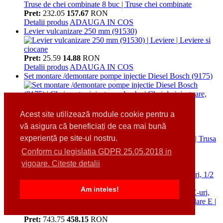
Pret:
232.05
157.67
RON
Detalii produs
ADAUGA IN COS
Levier vulcanizare 250 mm (91530)
Pret:
25.59
14.88
RON
Detalii produs
ADAUGA IN COS
Set montare /demontare pompe injectie Diesel Bosch (9175)
Pret:
172.55
119.00
RON
Acest site utilizează module cookie pentru a
Detalii produs
ADAUGA IN COS
vă asigura că beneficiați de cea mai bună
Ventuza ABS, 115 mm (7998)
experiență pe site-ul nostru.
Conform cu legislatia GDPR 25.05.2018 in
Pret:
38.67
26.77
RON
vigoare. Citeste detalii
Detalii produs
ADAUGA IN COS
Trusa surubelnite torx, torxuri L, biti torx, tubulare E-uri, 1/2
", 1/4 ", 84 piese (7849)
Am inteles!
Pret:
743.75
458.15
RON