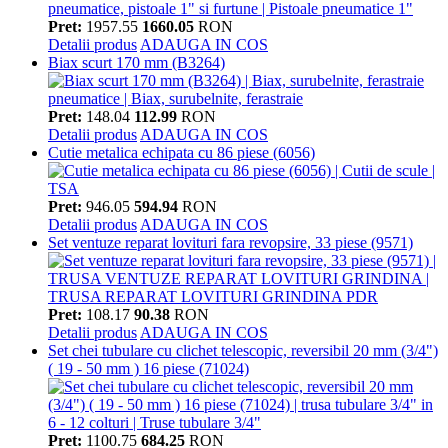
Pret:
1957.55
1660.05
RON
Detalii produs
ADAUGA IN COS
Biax scurt 170 mm (B3264)
Pret:
148.04
112.99
RON
Detalii produs
ADAUGA IN COS
Cutie metalica echipata cu 86 piese (6056)
Pret:
946.05
594.94
RON
Detalii produs
ADAUGA IN COS
Set ventuze reparat lovituri fara revopsire, 33 piese (9571)
Pret:
108.17
90.38
RON
Detalii produs
ADAUGA IN COS
Set chei tubulare cu clichet telescopic, reversibil 20 mm (3/4")
( 19 - 50 mm ) 16 piese (71024)
Pret:
1100.75
684.25
RON