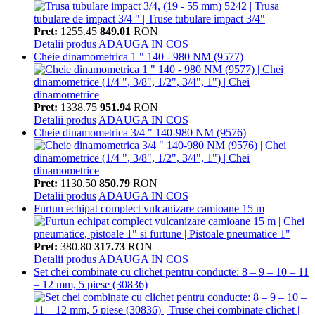
Pret:
1255.45
849.01
RON
Detalii produs
ADAUGA IN COS
Cheie dinamometrica 1 " 140 - 980 NM (9577)
Pret:
1338.75
951.94
RON
Detalii produs
ADAUGA IN COS
Cheie dinamometrica 3/4 " 140-980 NM (9576)
Pret:
1130.50
850.79
RON
Detalii produs
ADAUGA IN COS
Furtun echipat complect vulcanizare camioane 15 m
Pret:
380.80
317.73
RON
Detalii produs
ADAUGA IN COS
Set chei combinate cu clichet pentru conducte: 8 – 9 – 10 – 11
– 12 mm, 5 piese (30836)