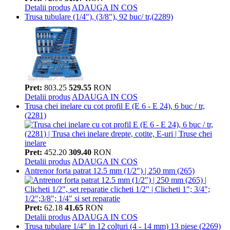
Detalii produs
ADAUGA IN COS
Trusa tubulare (1/4"), (3/8"), 92 buc/ tr,(2289)
Pret:
803.25
529.55
RON
Detalii produs
ADAUGA IN COS
Trusa chei inelare cu cot profil E (E 6 - E 24), 6 buc / tr,
(2281)
Pret:
452.20
309.40
RON
Detalii produs
ADAUGA IN COS
Antrenor forta patrat 12.5 mm (1/2") | 250 mm (265)
Pret:
62.18
41.65
RON
Detalii produs
ADAUGA IN COS
Trusa tubulare 1/4" in 12 colțuri (4 - 14 mm) 13 piese (2269)