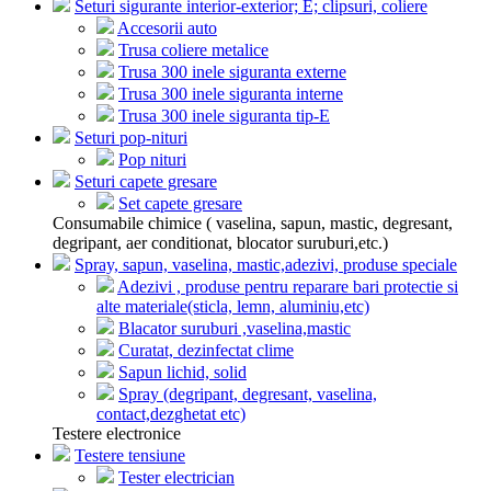
Seturi sigurante interior-exterior; E; clipsuri, coliere
Accesorii auto
Trusa coliere metalice
Trusa 300 inele siguranta externe
Trusa 300 inele siguranta interne
Trusa 300 inele siguranta tip-E
Seturi pop-nituri
Pop nituri
Seturi capete gresare
Set capete gresare
Consumabile chimice ( vaselina, sapun, mastic, degresant,
degripant, aer conditionat, blocator suruburi,etc.)
Spray, sapun, vaselina, mastic,adezivi, produse speciale
Adezivi , produse pentru reparare bari protectie si
alte materiale(sticla, lemn, aluminiu,etc)
Blacator suruburi ,vaselina,mastic
Curatat, dezinfectat clime
Sapun lichid, solid
Spray (degripant, degresant, vaselina,
contact,dezghetat etc)
Testere electronice
Testere tensiune
Tester electrician