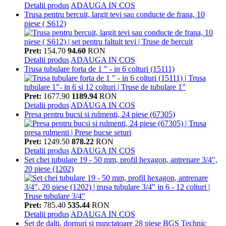
Detalii produs
ADAUGA IN COS
Trusa pentru bercuit, largit tevi sau conducte de frana, 10
piese ( S612)
Pret:
154.70
94.60
RON
Detalii produs
ADAUGA IN COS
Trusa tubulare forta de 1 " - in 6 colturi (15111)
Pret:
1677.90
1189.94
RON
Detalii produs
ADAUGA IN COS
Presa pentru bucsi si rulmenti, 24 piese (67305)
Pret:
1249.50
878.22
RON
Detalii produs
ADAUGA IN COS
Set chei tubulare 19 - 50 mm, profil hexagon, antrenare 3/4",
20 piese (1202)
Pret:
785.40
535.44
RON
Detalii produs
ADAUGA IN COS
Set de dalti, dornuri si punctatoare 28 piese BGS Technic