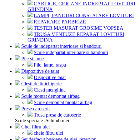
CARLIGE, CIOCANE INDREPTAT LOVITURI
GRINDINA
LAMPI, PANOURI CONSTATARE LOVITURI
REPARARE PARBRIZE
TESTER MASURAT GROSIME VOPSEA
TRUSA VENTUZE REPARAT LOVITURI
GRINDINA
Scule de indepartat interioare si bandouri
Scule indepartat interioare si bandouri
Pile si lame
Pile, lame, raspa
Dispozitive de taiat
Dispozitive taiat
Clesti de tinichigerie
Clesti menghina
Scule montat demontat airbag
Scule demontat montat airbag
Prese caroserii
Trusa presa de caroserie
Scule speciale -Schimb ulei
Chei filtru ulei
cheie filtru ulei
Set desfacut busoane de ulei, rezervor