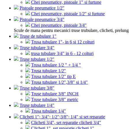
Chei pneumatice, pistoale 1" si furtune
Pistoale pneumatice 1/2"
Chei pneumatice, pistoale 1/2" si furtune
Pistoale pneumatice 3/4"
Chei pneumatice, pistoale 3/4"
Scule de mana pentru mecanici truse trubulare, clicheti, prelung
Truse de tubulare 1"
Trusa tubulare 1"- in 6 si 12 colturi
Truse tubulare 3/4"
trusa tubulare 3/4" in 6 - 12 colturi
Truse tubulare 1/2"
Trusa tubulare 1/2 " + 1/4 "
Trusa tubulare 1/2"
Trusa tubulare 1/2" tip E
Trusa tubulare 1/2",3/8" si 1/4"
Truse tubulare 3/8"
Truse tubulare 3/8" INCH
Truse tubulare 3/8" metric
Truse tubulare 1/4"
Trusa tubulare 1/4"
Clicheti 1"; 3/4"; 1/2";3/8"; 1/4" si set reparatie
Clicheti 3/4", set reparatie clicheti 3/4"
Clicheti 1", set reparatie clicheti 1"