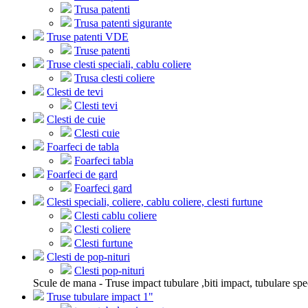
Trusa patenti
Trusa patenti sigurante
Truse patenti VDE
Truse patenti
Truse clesti speciali, cablu coliere
Trusa clesti coliere
Clesti de tevi
Clesti tevi
Clesti de cuie
Clesti cuie
Foarfeci de tabla
Foarfeci tabla
Foarfeci de gard
Foarfeci gard
Clesti speciali, coliere, cablu coliere, clesti furtune
Clesti cablu coliere
Clesti coliere
Clesti furtune
Clesti de pop-nituri
Clesti pop-nituri
Scule de mana - Truse impact tubulare ,biti impact, tubulare spe
Truse tubulare impact 1"