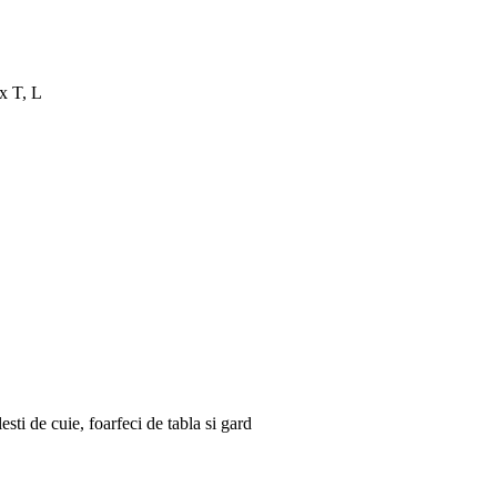
x T, L
sti de cuie, foarfeci de tabla si gard