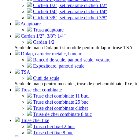
Clicheti 1/2", set reparatie clicheti 1/2"
Clicheti 1/4", set reparatie clicheti 1/4"
Clicheti 3/8", set reparatie clicheti 3/8"
Adaptoare
Trusa adaptoare
Cardan 1/2"; 3/8"; 1/4"
Cardan 1/2"
Scule de mana Dulapuri si module pentru dulapuri truse TSA
Dulap, carucior metalic, bancuri
Bancuri de scule, panouri scule, vestiare
Expozitoare, panouri scule
TSA
Cutii de scule
Scule de mana pentru mecanici, truse de chei combinate, fixe, i
Truse chei combinate
Truse chei combinate 11 buc.
Truse chei combinate 25 buc.
Truse chei combinate clichet
Truse de chei combinate 8 buc
Truse chei fixe
Trusa chei fixe12 buc
Truse chei fixe 8 buc