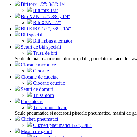
Biti torx 1/2"; 3/8"; 1/4"
Biti torx 1/2"
Biti XZN 1/2"; 3/8"; 1/4"
Biti XZN 1/2"
Biti RIBE 1/2"; 3/8"; 1/4"
Biti speciali
Biti imbus alternator
Seturi de biti speciali
Trusa de biti
Scule de mana - ciocane, dornuri, dalti, punctatoare, ace de tras
Ciocane mecanice
Ciocane
Ciocane de cauciuc
Ciocane cauciuc
Seturi de dornuri
Trusa dorn
Punctatoare
Trusa punctatoare
Scule pneumatice si accesorii pistoale pneumatice, masini de gau
Clicheti pneumatici
Clicheti pneumatici 1/2", 3/8 "
Masini de gaurit