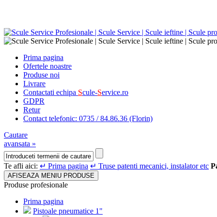
Prima pagina
Ofertele noastre
Produse noi
Livrare
Contactati echipa
S
cule-
S
ervice.ro
GDPR
Retur
Contact telefonic: 0735 / 84.86.36 (Florin)
Cautare
avansata »
Te afli aici:
↵ Prima pagina
↵ Truse patenti mecanici, instalator etc
P
AFISEAZA MENIU PRODUSE
Produse profesionale
Prima pagina
Pistoale pneumatice 1"