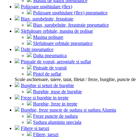
Masini de gaurit pneumatice
Polizoare unghiulare (flex)
Polizoare unghiulare (flex) pneumatice
Biax, surubelnite, ferastraie
Biax, surubelnite, ferastraie pneumatice
Slefuitoare orbitale, masina de polisat
Masina polisare
Slefuitoare orbitale pneumatice
Dalti pneumatice
Dalta pneumatica
Pistoale de vopsit, aerografe si suflat
Pistoale de vopsit
Pistol de suflat
Scule aschietoare, taiere, taiat, filetat / freze, burghie, puncte de 
Burghie si seturi de burghie
Burghie, truse de burghie
Freze si burghie in trepte
Burghie, freze in trepte
Burghie, freze puncte de sudura si sudura Alumiu
Freze puncte de sudura
Sudura aluminiu speciala
Filiere si tarozi
Filiere, tarozi